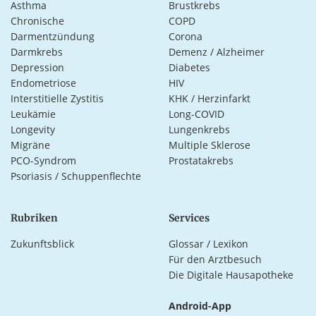
Asthma
Brustkrebs
Chronische
COPD
Darmentzündung
Corona
Darmkrebs
Demenz / Alzheimer
Depression
Diabetes
Endometriose
HIV
Interstitielle Zystitis
KHK / Herzinfarkt
Leukämie
Long-COVID
Longevity
Lungenkrebs
Migräne
Multiple Sklerose
PCO-Syndrom
Prostatakrebs
Psoriasis / Schuppenflechte
Rubriken
Services
Zukunftsblick
Glossar / Lexikon
Für den Arztbesuch
Die Digitale Hausapotheke
Android-App