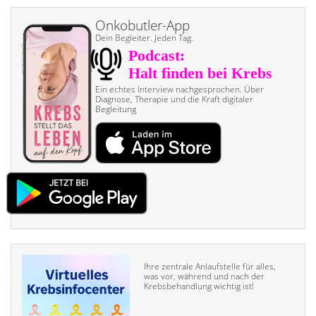
Onkobutler-App
Dein Begleiter. Jeden Tag.
Ein echtes Interview nach­gesprochen. Über
Diagnose, Therapie und die Kraft digitaler
Begleitung
Ihre zentrale Anlaufstelle für alles,
was vor, während und nach der
Krebsbehandlung wichtig ist!