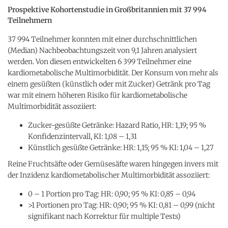
Prospektive Kohortenstudie in Großbritannien mit 37 994
Teilnehmern
37 994 Teilnehmer konnten mit einer durchschnittlichen
(Median) Nachbeobachtungszeit von 9,1 Jahren analysiert
werden. Von diesen entwickelten 6 399 Teilnehmer eine
kardiometabolische Multimorbidität. Der Konsum von mehr als
einem gesüßten (künstlich oder mit Zucker) Getränk pro Tag
war mit einem höheren Risiko für kardiometabolische
Multimorbidität assoziiert:
Zucker-gesüßte Getränke: Hazard Ratio, HR: 1,19; 95 %
Konfidenzintervall, KI: 1,08 – 1,31
Künstlich gesüßte Getränke: HR: 1,15; 95 % KI: 1,04 – 1,27
Reine Fruchtsäfte oder Gemüsesäfte waren hingegen invers mit
der Inzidenz kardiometabolischer Multimorbidität assoziiert:
0 – 1 Portion pro Tag: HR: 0,90; 95 % KI: 0,85 – 0,94
>1 Portionen pro Tag: HR: 0,90; 95 % KI: 0,81 – 0,99 (nicht
signifikant nach Korrektur für multiple Tests)