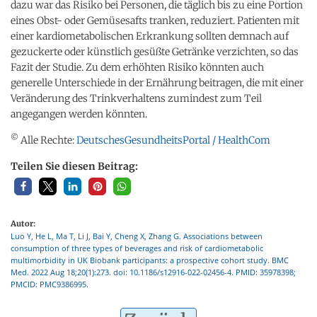
dazu war das Risiko bei Personen, die täglich bis zu eine Portion
eines Obst- oder Gemüsesafts tranken, reduziert. Patienten mit
einer kardiometabolischen Erkrankung sollten demnach auf
gezuckerte oder künstlich gesüßte Getränke verzichten, so das
Fazit der Studie. Zu dem erhöhten Risiko könnten auch
generelle Unterschiede in der Ernährung beitragen, die mit einer
Veränderung des Trinkverhaltens zumindest zum Teil
angegangen werden könnten.
©
Alle Rechte:
DeutschesGesundheitsPortal / HealthCom
Teilen Sie diesen Beitrag:
Autor:
Luo Y, He L, Ma T, Li J, Bai Y, Cheng X, Zhang G. Associations between
consumption of three types of beverages and risk of cardiometabolic
multimorbidity in UK Biobank participants: a prospective cohort study. BMC
Med. 2022 Aug 18;20(1):273. doi: 10.1186/s12916-022-02456-4. PMID: 35978398;
PMCID: PMC9386995.