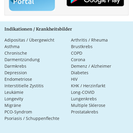
Indikationen / Krankheitsbilder
Adipositas / Übergewicht
Arthritis / Rheuma
Asthma
Brustkrebs
Chronische
COPD
Darmentzündung
Corona
Darmkrebs
Demenz / Alzheimer
Depression
Diabetes
Endometriose
HIV
Interstitielle Zystitis
KHK / Herzinfarkt
Leukämie
Long-COVID
Longevity
Lungenkrebs
Migräne
Multiple Sklerose
PCO-Syndrom
Prostatakrebs
Psoriasis / Schuppenflechte