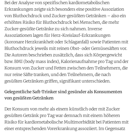
Bei der Analyse von spezifischen kardiometabolischen
Erkrankungen zeigte sich besonders eine positive Assoziation
von Bluthochdruck und Zucker-gesüßten Getränken – also ein
erhöhtes Risiko für Bluthochdruck bei Menschen, die mehr
Zucker-gesüßte Getränke zu sich nahmen. Inverse
Assoziationen lagen für Herz-Kreislauf-Erkrankungen
(koronare Herzkrankheit oder Schlaganfall) sowie Patienten mit
Bluthochdruck jeweils mit reinen Obst- oder Gemüsesäften vor.
Die Autoren beschrieben zusätzlich, dass sich Körpergewicht
bzw. BMI (body mass index), Kalorienaufnahme pro Tag und der
Konsum von Zucker und Fetten zwischen den Teilnehmern, die
nur reine Säfte tranken, und den Teilnehmern, die nach
gesüßten Getränken griffen, signifikant unterschieden.
Gelegentliche Saft-Trinker sind gesünder als Konsumenten
von gesüßten Getränken
Der Konsum von mehr als einem künstlich oder mit Zucker
gesüßten Getränk pro Tag war demnach mit einem höheren
Risiko für kardiometabolische Multimorbidität bei Patienten mit
einer entsprechenden Vorerkrankung assoziiert. Im Gegensatz