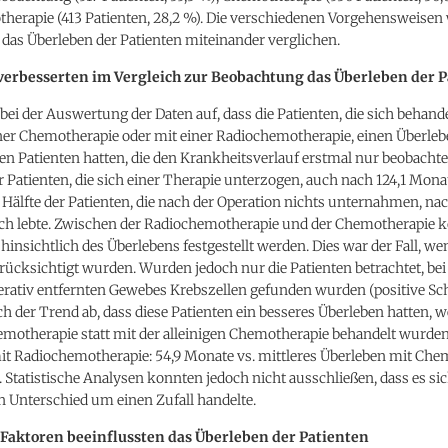
herapie (413 Patienten, 28,2 %). Die verschiedenen Vorgehensweise
 das Überleben der Patienten miteinander verglichen.
verbesserten im Vergleich zur Beobachtung das Überleben der 
l bei der Auswertung der Daten auf, dass die Patienten, die sich behande
iner Chemotherapie oder mit einer Radiochemotherapie, einen Überleb
n Patienten hatten, die den Krankheitsverlauf erstmal nur beobachtet
er Patienten, die sich einer Therapie unterzogen, auch nach 124,1 Mon
Hälfte der Patienten, die nach der Operation nichts unternahmen, nac
h lebte. Zwischen der Radiochemotherapie und der Chemotherapie k
hinsichtlich des Überlebens festgestellt werden. Dies war der Fall, wen
rücksichtigt wurden. Wurden jedoch nur die Patienten betrachtet, be
rativ entfernten Gewebes Krebszellen gefunden wurden (positive Sch
ch der Trend ab, dass diese Patienten ein besseres Überleben hatten, 
motherapie statt mit der alleinigen Chemotherapie behandelt wurden
it Radiochemotherapie: 54,9 Monate vs. mittleres Überleben mit Che
. Statistische Analysen konnten jedoch nicht ausschließen, dass es si
 Unterschied um einen Zufall handelte.
Faktoren beeinflussten das Überleben der Patienten