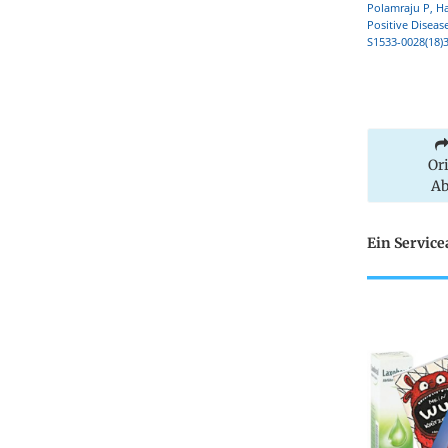
Polamraju P, H
Positive Disease
S1533-0028(18)3
Or
Ab
Ein Servic