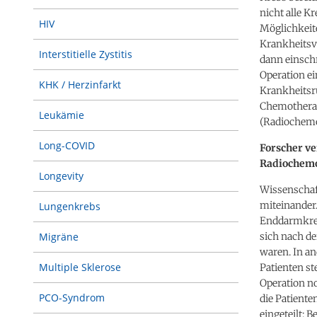
nicht alle K
HIV
Möglichkeite
Krankheitsv
Interstitielle Zystitis
dann einschr
Operation ei
KHK / Herzinfarkt
Krankheitsrü
Chemotherap
Leukämie
(Radiochemo
Long-COVID
Forscher ve
Radiochem
Longevity
Wissenschaf
miteinander.
Lungenkrebs
Enddarmkreb
sich nach de
Migräne
waren. In an
Multiple Sklerose
Patienten st
Operation n
PCO-Syndrom
die Patiente
eingeteilt: 