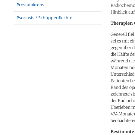
Prostatakrebs
Radiochemot
Hinblick auf
Psoriasis / Schuppenflechte
Therapien 
Generell fie
sei es mit e
gegenüber de
die Hälfte d
während die 
Monaten noc
Unterschied 
Patienten be
Rand des ope
zeichnete si
der Radioche
Überleben m
47,4 Monate)
beobachteten
Bestimmte 