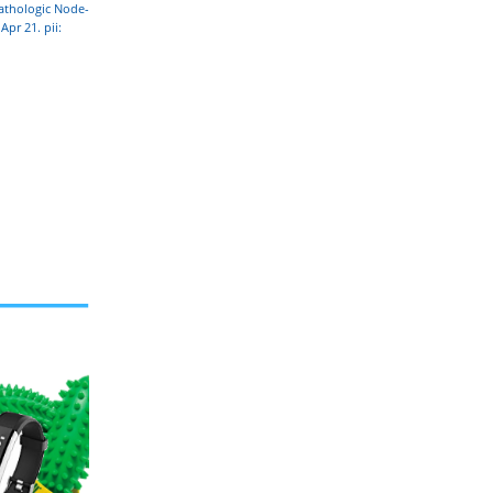
athologic Node-
Apr 21. pii: