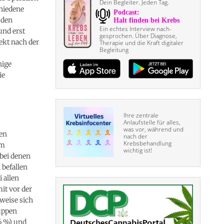
Dein Begleiter. Jeden Tag.
chiedene
 den
Ein echtes Interview nach­
und erst
gesprochen. Über Diagnose,
ekt nach der
Therapie und die Kraft digitaler
Begleitung
nige
ie
Ihre zentrale
Anlaufstelle für alles,
was vor, während und
sen
nach der
Krebsbehandlung
em
wichtig ist!
bei denen
 befallen
 allen
mit vor der
weise sich
ruppen
,6 %) und