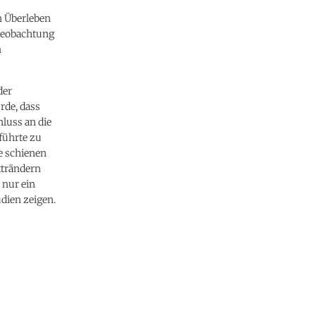
n Überleben
 Beobachtung
n
der
rde, dass
luss an die
führte zu
e schienen
tträndern
 nur ein
udien zeigen.