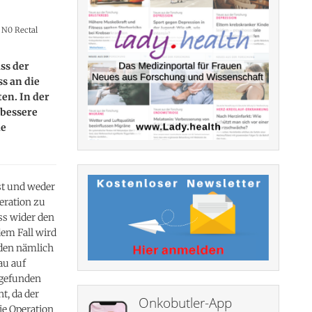
2 N0 Rectal
ss der
s an die
en. In der
 bessere
ie
st und weder
eration zu
ass wider den
em Fall wird
rden nämlich
au auf
 gefunden
t, da der
Onkobutler-App
ie Operation