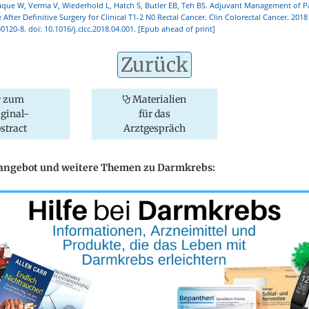
aque W, Verma V, Wiederhold L, Hatch S, Butler EB, Teh BS. Adjuvant Management of P
 After Definitive Surgery for Clinical T1-2 N0 Rectal Cancer. Clin Colorectal Cancer. 2018 
0120-8. doi: 10.1016/j.clcc.2018.04.001. [Epub ahead of print]
Zurück
zum
Materialien
iginal-
für das
stract
Arztgespräch
eangebot und weitere Themen zu Darmkrebs: