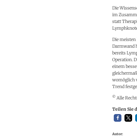
Die Wissensc
im Zusammen
statt Therap
Lymphknote
Die meisten 
Darmwand hin
bereits Lymp
Operation. 
einem besse
gleichermaße
womöglich vo
Trend festge
©
Alle Recht
Teilen Sie 
Autor: