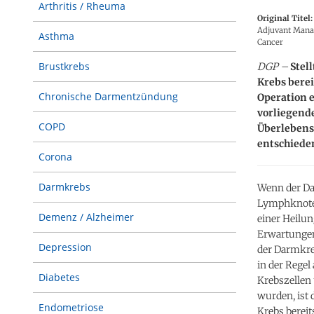
Arthritis / Rheuma
Original Titel:
Adjuvant Manage
Asthma
Cancer
Brustkrebs
DGP –
Stell
Krebs berei
Chronische Darmentzündung
Operation e
vorliegende
COPD
Überlebensc
entschiede
Corona
Darmkrebs
Wenn der Da
Lymphknoten
Demenz / Alzheimer
einer Heilun
Erwartungen
Depression
der Darmkre
in der Regel
Diabetes
Krebszellen
wurden, ist 
Endometriose
Krebs bereit