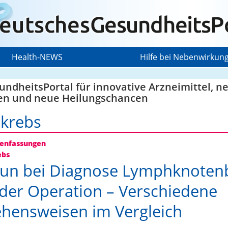
Health-NEWS
Hilfe bei Nebenwirkun
ndheitsPortal für innovative Arzneimittel, n
en und neue Heilungschancen
krebs
nfassungen
ebs
un bei Diagnose Lymphknotenb
der Operation – Verschiedene
hensweisen im Vergleich