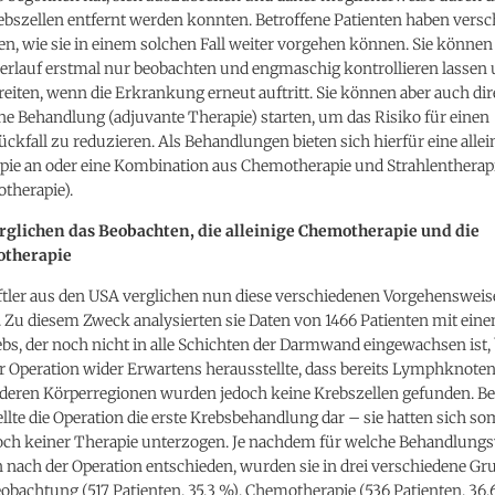
rebszellen entfernt werden konnten. Betroffene Patienten haben vers
n, wie sie in einem solchen Fall weiter vorgehen können. Sie können
erlauf erstmal nur beobachten und engmaschig kontrollieren lassen 
eiten, wenn die Erkrankung erneut auftritt. Sie können aber auch dir
ne Behandlung (adjuvante Therapie) starten, um das Risiko für einen
ckfall zu reduzieren. Als Behandlungen bieten sich hierfür eine allei
ie an oder eine Kombination aus Chemotherapie und Strahlentherap
therapie).
rglichen das Beobachten, die alleinige Chemotherapie und die
otherapie
tler aus den USA verglichen nun diese verschiedenen Vorgehenswei
 Zu diesem Zweck analysierten sie Daten von 1466 Patienten mit ein
s, der noch nicht in alle Schichten der Darmwand eingewachsen ist, 
r Operation wider Erwartens herausstellte, dass bereits Lymphknoten
deren Körperregionen wurden jedoch keine Krebszellen gefunden. Bei
ellte die Operation die erste Krebsbehandlung dar – sie hatten sich so
och keiner Therapie unterzogen. Je nachdem für welche Behandlungs
n nach der Operation entschieden, wurden sie in drei verschiedene G
Beobachtung (517 Patienten, 35,3 %), Chemotherapie (536 Patienten, 36