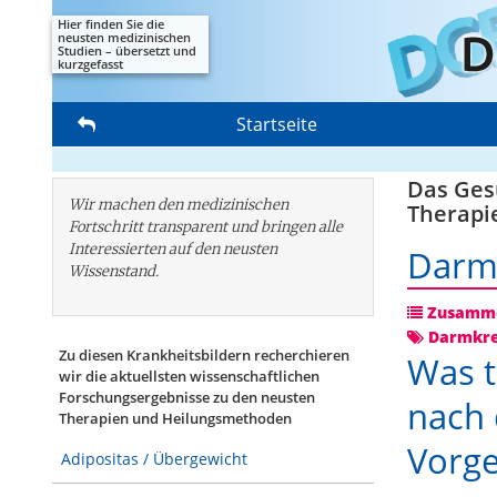
Hier finden Sie die
neusten medizinischen
Studien – übersetzt und
kurzgefasst
Startseite
Das Gesu
Wir machen den medizinischen
Therapi
Fortschritt transparent und bringen alle
Interessierten auf den neusten
Darm
Wissenstand.
Zusamme
Darmkr
Zu diesen Krankheitsbildern recherchieren
Was t
wir die aktuellsten wissenschaftlichen
Forschungs­ergebnisse zu den neusten
nach 
Therapien und Heilungsmethoden
Vorge
Adipositas / Übergewicht