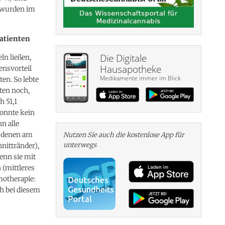
n wurden im
Patienten
Die Digitale
ln ließen,
Hausapotheke
ensvorteil
Medikamente immer im Blick
en. So lebte
aten noch,
h 51,1
onnte kein
n alle
i denen am
Nutzen Sie auch die kosten­lose App für
unterwegs
nittränder),
wenn sie mit
 (mittleres
motherapie:
ch bei diesem