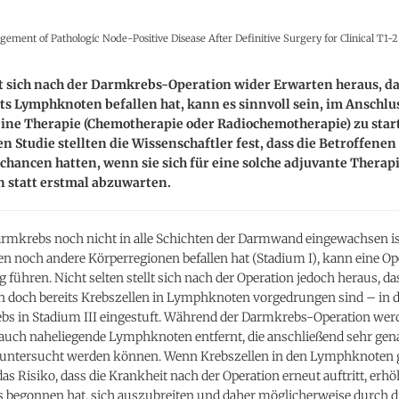
ment of Pathologic Node-Positive Disease After Definitive Surgery for Clinical T1-
t sich nach der Darmkrebs-Operation wider Erwarten heraus, da
ts Lymphknoten befallen hat, kann es sinnvoll sein, im Anschlus
ine Therapie (Chemotherapie oder Radiochemotherapie) zu start
n Studie stellten die Wissenschaftler fest, dass die Betroffenen
hancen hatten, wenn sie sich für eine solche adjuvante Therap
n statt erstmal abzuwarten.
rmkrebs noch nicht in alle Schichten der Darmwand eingewachsen i
 noch andere Körperregionen befallen hat (Stadium I), kann eine Op
g führen. Nicht selten stellt sich nach der Operation jedoch heraus, d
 doch bereits Krebszellen in Lymphknoten vorgedrungen sind – in d
bs in Stadium III eingestuft. Während der Darmkrebs-Operation we
 auch naheliegende Lymphknoten entfernt, die anschließend sehr gen
 untersucht werden können. Wenn Krebszellen in den Lymphknoten
das Risiko, dass die Krankheit nach der Operation erneut auftritt, erhöh
s begonnen hat, sich auszubreiten und daher möglicherweise durch d