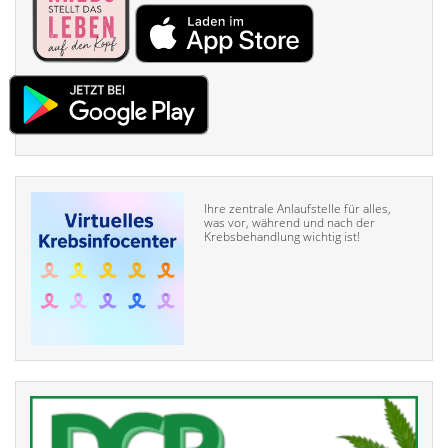
Ihre zentrale Anlaufstelle für alles,
was vor, während und nach der
Krebsbehandlung wichtig ist!