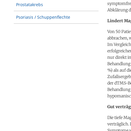
symptomfrei
Prostatakrebs
Abklärung d
Psoriasis / Schuppenflechte
Lindert Ma
Von 50 Patie
abbrachen, 
Im Vergleic
erfolgreiche
nur direkt 
Behandlung 
%) als auf d
Zufallserge
der dTMS-Be
Behandlung 
hypomanisc
Gut verträg
Die tiefe Ma
verträglich.
Symptome wi