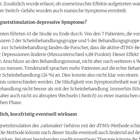
. Zusätzlich wurde erfasst, ob unerwünschte Effekte aufgetreten war
er Switch-Gefahr wurden auch manische Symptome ermittelt.
gnetstimulation depressive Symptome?
nten führten 43 die Studie zu Ende durch. Von den 7 Patienten, die vor
waren 2 der Scheinbehandlungsgruppe und 5 der Behandlungsgruppe
h zur Scheinbehandlung fanden die Forscher, dass die aktive dTMS-
r Depressionen linderte (Messunterschied 4,88 Punkte). Dieser Effekt
im Anschluss an den Behandlungsmonat, nicht aber nach weiteren 4
zu messen. Tendenziell sprachen mehr Patienten auf die echte Beha
ie Scheinbehandlung (24 %) an. Dies konnte also nicht klar von einem
bnis unterschieden werden. Die Häufigkeit von Symptomfreiheit war 
handlung nicht besser als mit der Scheinbehandlung. Immerhin führ
aber auch nicht zu abrupten Wechseln (
Switch
) zu einer manischen 
hen Phase.
lich, kurzfristig eventuell wirksam
gnetstimulation des ‚rationalen‘ Gehirns mit der dTMS-Methode schie
 Die Methode könnte nach dieser Studie eventuell auch lindernd auf d
rken. Bei einer bestehenden medikamentösen Therapie könnte die