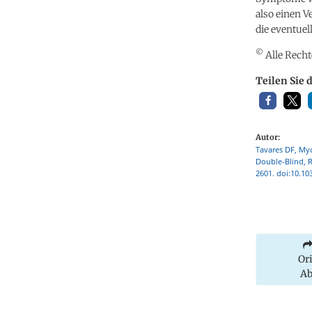
also einen V
die eventue
©
Alle Recht
Teilen Sie 
Autor:
Tavares DF, Myc
Double-Blind, R
2601. doi:10.10
Or
Ab