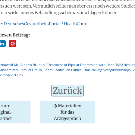
ersuch wert sein. Vermutlich sollte man aber erst noch weitere Studie
ll ein wirksameres Behandlungsschema vorschlagen können.
e:
DeutschesGesundheitsPortal / HealthCom
diesen Beitrag:
zkowski ML, Alberto RL, et al. Treatment of Bipolar Depression with Deep TMS: Results
andomized, Parallel Group, Sham-Controlled Clinical Trial.
Neuropsychopharmacology
. 
38/npp.2017.26.
Zurück
zum
Materialien
iginal-
für das
stract
Arztgespräch