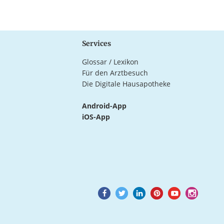
Services
Glossar / Lexikon
Für den Arztbesuch
Die Digitale Hausapotheke
Android-App
iOS-App
Goto
Goto
Goto
Goto
Goto
Goto
Facebook
Twitter
LinkedIn
Pinterest
Youtube
Instagram