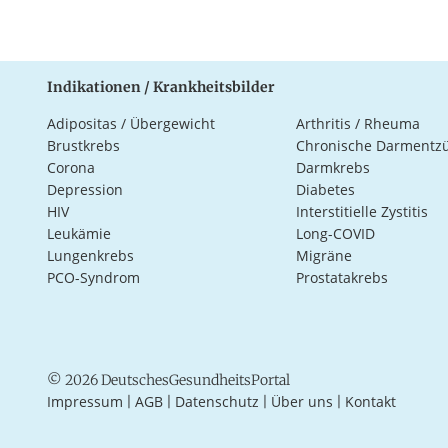
Indikationen / Krankheitsbilder
Adipositas / Übergewicht
Arthritis / Rheuma
Brustkrebs
Chronische Darmentz
Corona
Darmkrebs
Depression
Diabetes
HIV
Interstitielle Zystitis
Leukämie
Long-COVID
Lungenkrebs
Migräne
PCO-Syndrom
Prostatakrebs
© 2026 DeutschesGesundheitsPortal
Impressum
AGB
Datenschutz
Über uns
Kontakt
|
|
|
|