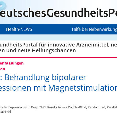
Health-NEWS
Hilfe bei Nebenwirkun
ndheitsPortal für innovative Arzneimittel, n
en und neue Heilungschancen
nfassungen
ion
 Behandlung bipolarer
ssionen mit Magnetstimulatio
ipolar Depression with Deep TMS: Results from a Double-Blind, Randomized, Parall
cal Trial