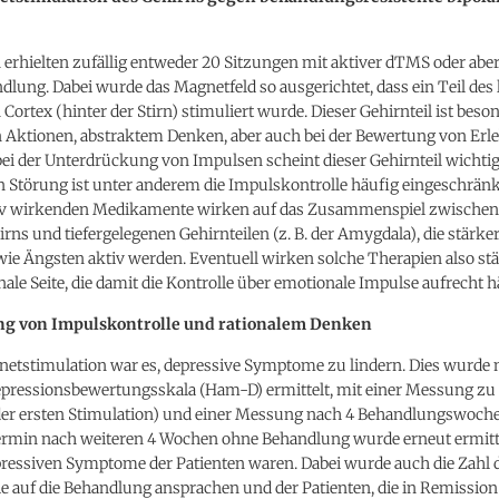
 erhielten zufällig entweder 20 Sitzungen mit aktiver dTMS oder aber
lung. Dabei wurde das Magnetfeld so ausgerichtet, dass ein Teil des
 Cortex (hinter der Stirn) stimuliert wurde. Dieser Gehirnteil ist beson
 Aktionen, abstraktem Denken, aber auch bei der Bewertung von Erl
bei der Unterdrückung von Impulsen scheint dieser Gehirnteil wichtig 
en Störung ist unter anderem die Impulskontrolle häufig eingeschrän
iv wirkenden Medikamente wirken auf das Zusammenspiel zwischen 
rns und tiefergelegenen Gehirnteilen (z. B. der Amygdala), die stärker
ie Ängsten aktiv werden. Eventuell wirken solche Therapien also st
nale Seite, die damit die Kontrolle über emotionale Impulse aufrecht hä
ng von Impulskontrolle und rationalem Denken
netstimulation war es, depressive Symptome zu lindern. Dies wurde 
pressionsbewertungsskala (Ham-D) ermittelt, mit einer Messung zu
 der ersten Stimulation) und einer Messung nach 4 Behandlungswoche
rmin nach weiteren 4 Wochen ohne Behandlung wurde erneut ermitte
pressiven Symptome der Patienten waren. Dabei wurde auch die Zahl 
e auf die Behandlung ansprachen und der Patienten, die in Remission