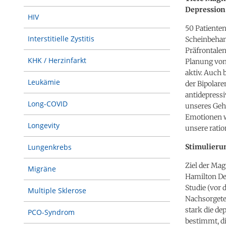
Depression
HIV
50 Patienten
Interstitielle Zystitis
Scheinbehand
Präfrontalen
KHK / Herzinfarkt
Planung von
aktiv. Auch 
Leukämie
der Bipolar
antidepress
Long-COVID
unseres Gehi
Emotionen w
Longevity
unsere ratio
Stimulieru
Lungenkrebs
Ziel der Mag
Migräne
Hamilton De
Studie (vor
Multiple Sklerose
Nachsorgete
stark die de
PCO-Syndrom
bestimmt, di