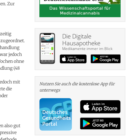
en. Zur
zeitig
Die Digitale
 zugeordnet.
Hausapotheke
Behandlung
Medikamente immer im Blick
 war jedoch
 Wochen ohne
ndlung (48
jedoch mit
Nutzen Sie auch die kosten­lose App für
te die
unterwegs
oder
n also gut
epressive
 Methode