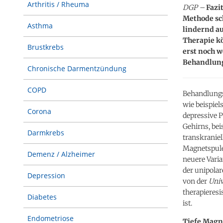
Arthritis / Rheuma
DGP –
Fazi
Methode sch
Asthma
lindernd a
Therapie kö
Brustkrebs
erst noch w
Behandlung
Chronische Darmentzündung
COPD
Behandlungs
wie beispiel
Corona
depressive P
Gehirns, bei
Darmkrebs
transkraniel
Magnetspule 
Demenz / Alzheimer
neuere Varia
der unipolar
Depression
von der
Univ
therapieresi
Diabetes
ist.
Endometriose
Tiefe Magn