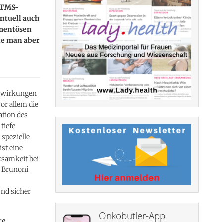
 dTMS-
ntuell auch
amentösen
lte man aber
enwirkungen
vor allem die
ation des
tiefe
 spezielle
st eine
ksamkeit bei
. Brunoni
und sicher
Onkobutler-App
re