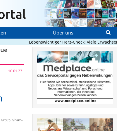
gen
Über uns
Lebenswichtiger Herz-Check: Viele Erwachsene mit ange
eue
10.01.23
n
el Group, Sham-