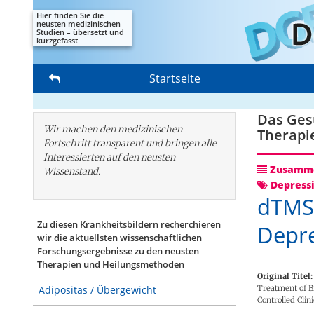
Hier finden Sie die
neusten medizinischen
Studien – übersetzt und
kurzgefasst
Startseite
Das Gesu
Wir machen den medizinischen
Therapi
Fortschritt transparent und bringen alle
Interessierten auf den neusten
Zusamme
Wissenstand.
Depress
dTMS:
Zu diesen Krankheitsbildern recherchieren
Depre
wir die aktuellsten wissenschaftlichen
Forschungs­ergebnisse zu den neusten
Therapien und Heilungsmethoden
Original Titel:
Treatment of B
Adipositas / Übergewicht
Controlled Clini