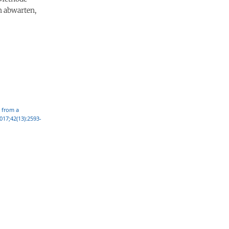
n abwarten,
 from a
2017;42(13):2593-