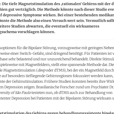
t: Die tiefe Magnetstimulation des ‚rationalen‘ Gehirns mit der
ien gut verträglich. Die Methode könnte nach dieser Studie eve
uf depressive Symptome wirken. Bei einer bestehenden medik
nnte die Methode also einen Versuch wert sein. Vermutlich sol
eitere Studien abwarten, die eventuell ein wirksameres
sschema vorschlagen können.
optionen für die Bipolare Störung, vorzugsweise mit geringen Neb
sweise einer Switch-Gefahr, sind dringend benötigt. Für Patienten ist 
hase sehr belastend und nur unzureichend behandelt. Direkte Stimul
spielsweise mit Magnetfeldern, stellt eine spannende Methode dar. Die 
le Magnetstimulation (
deep
oder dTMS), bei der ein Magnetfeld durch
auf besonders tiefliegende Gehirnregionen fokussiert werden kann, i
nte der Gehirnstimulation. Frühere Studien konnten bereits ihre Wir
en Depression zeigen. Brasilianische Forscher rund um Psychiater Dr
ersity of São Paulo
testeten nun, ob dTMS auch zur Behandlung von
stenter Depression bei Patienten mit der Bipolaren Störung wirksam 
etstimulation des Gehirns gegen behandlungsresistente bipola