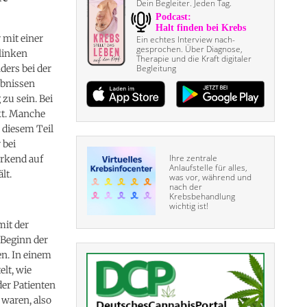
Dein Begleiter. Jeden Tag.
 mit einer
Ein echtes Interview nach­
gesprochen. Über Diagnose,
 linken
Therapie und die Kraft digitaler
ders bei der
Begleitung
ebnissen
zu sein. Bei
kt. Manche
diesem Teil
 bei
Ihre zentrale
ärkend auf
Anlaufstelle für alles,
lt.
was vor, während und
nach der
Krebsbehandlung
wichtig ist!
mit der
 Beginn der
n. In einem
lt, wie
der Patienten
 waren, also