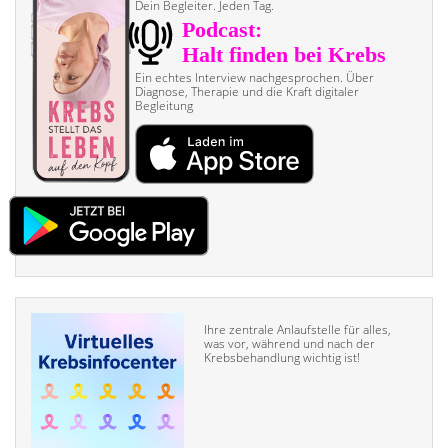
Dein Begleiter. Jeden Tag.
Ein echtes Interview nach­gesprochen. Über
Diagnose, Therapie und die Kraft digitaler
Begleitung
Ihre zentrale Anlaufstelle für alles,
was vor, während und nach der
Krebsbehandlung wichtig ist!