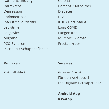
Darmentzündung
Corona
Darmkrebs
Demenz / Alzheimer
Depression
Diabetes
Endometriose
HIV
Interstitielle Zystitis
KHK / Herzinfarkt
Leukämie
Long-COVID
Longevity
Lungenkrebs
Migräne
Multiple Sklerose
PCO-Syndrom
Prostatakrebs
Psoriasis / Schuppenflechte
Rubriken
Services
Zukunftsblick
Glossar / Lexikon
Für den Arztbesuch
Die Digitale Hausapotheke
Android-App
iOS-App