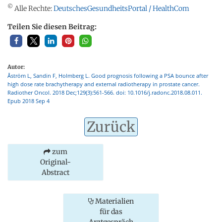
©
Alle Rechte:
DeutschesGesundheitsPortal / HealthCom
Teilen Sie diesen Beitrag:
Autor:
Åström L, Sandin F, Holmberg L. Good prognosis following a PSA bounce after
high dose rate brachytherapy and external radiotherapy in prostate cancer.
Radiother Oncol. 2018 Dec;129(3):561-566. doi: 10.1016/j.radonc.2018.08.011.
Epub 2018 Sep 4
Zurück
zum
Original-
Abstract
Materialien
für das
Arztgespräch