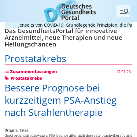
Menü
Jenseits von COVID-19: Grundlegende Prinzipien, die Pandemi
Das GesundheitsPortal für innovative
Arzneimittel, neue Therapien und neue
Heilungschancen
Prostatakrebs
Zusammenfassungen
17.01.23
Prostatakrebs
Bessere Prognose bei
kurzzeitigem PSA-Anstieg
nach Strahlentherapie
Original Titel:
Good prognosis following a PSA bounce after high dose rate brachytherapy and