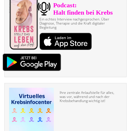
Ein echtes Interview nach­gesprochen. Über
Diagnose, Therapie und die Kraft digitaler
Begleitung
Ihre zentrale Anlaufstelle für alles,
was vor, während und nach der
Krebsbehandlung wichtig ist!