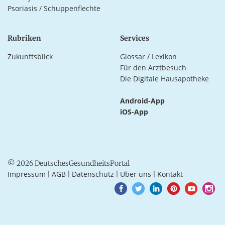
Psoriasis / Schuppenflechte
Rubriken
Services
Zukunftsblick
Glossar / Lexikon
Für den Arztbesuch
Die Digitale Hausapotheke
Android-App
iOS-App
© 2026 DeutschesGesundheitsPortal
Impressum
AGB
Datenschutz
Über uns
Kontakt
|
|
|
|
Goto
Goto
Goto
Goto
Goto
Goto
Facebook
Twitter
LinkedIn
Pinterest
Youtube
Instagra