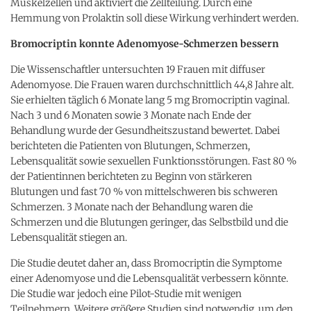
Muskelzellen und aktiviert die Zellteilung. Durch eine
Hemmung von Prolaktin soll diese Wirkung verhindert werden.
Bromocriptin konnte Adenomyose-Schmerzen bessern
Die Wissenschaftler untersuchten 19 Frauen mit diffuser
Adenomyose. Die Frauen waren durchschnittlich 44,8 Jahre alt.
Sie erhielten täglich 6 Monate lang 5 mg Bromocriptin vaginal.
Nach 3 und 6 Monaten sowie 3 Monate nach Ende der
Behandlung wurde der Gesundheitszustand bewertet. Dabei
berichteten die Patienten von Blutungen, Schmerzen,
Lebensqualität sowie sexuellen Funktionsstörungen. Fast 80 %
der Patientinnen berichteten zu Beginn von stärkeren
Blutungen und fast 70 % von mittelschweren bis schweren
Schmerzen. 3 Monate nach der Behandlung waren die
Schmerzen und die Blutungen geringer, das Selbstbild und die
Lebensqualität stiegen an.
Die Studie deutet daher an, dass Bromocriptin die Symptome
einer Adenomyose und die Lebensqualität verbessern könnte.
Die Studie war jedoch eine Pilot-Studie mit wenigen
Teilnehmern. Weitere größere Studien sind notwendig, um den