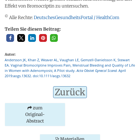
Effekt von Bromocriptin zu untersuchen.
©
Alle Rechte:
DeutschesGesundheitsPortal / HealthCom
Teilen Sie diesen Beitrag:
Autor:
Andersson JK, Khan Z, Weaver AL, Vaughan LE, Gemzell‐Danielsson K, Stewart
EA. Vaginal Bromocriptine Improves Pain, Menstrual Bleeding and Quality of Life
in Women with Adenomyosis; A Pilot study.
Acta Obstet Gynecol Scand
. April
2019:aogs.13632. doi:10.1111/aogs.13632
Zurück
zum
Original-
Abstract
Materialien