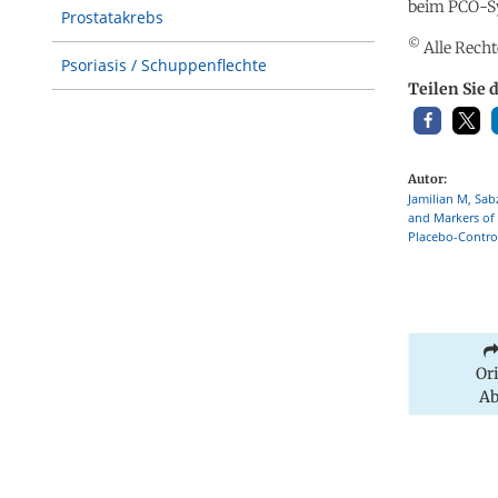
beim PCO-Sy
Prostatakrebs
©
Alle Recht
Psoriasis / Schuppenflechte
Teilen Sie 
Autor:
Jamilian M, Sa
and Markers of
Placebo-Control
Or
Ab