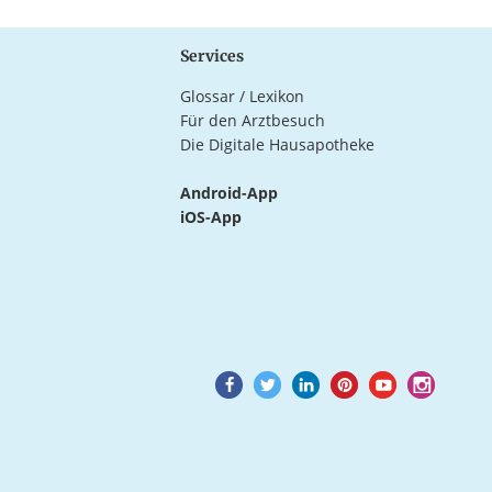
Services
Glossar / Lexikon
Für den Arztbesuch
Die Digitale Hausapotheke
Android-App
iOS-App
Goto
Goto
Goto
Goto
Goto
Goto
Facebook
Twitter
LinkedIn
Pinterest
Youtube
Instagram