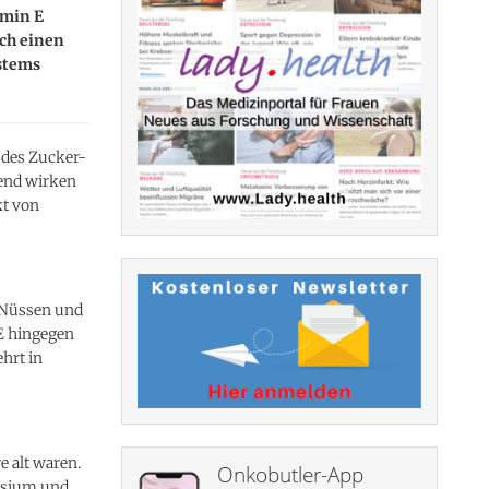
amin E
rch einen
ystems
 des Zucker-
zend wirken
kt von
 Nüssen und
 E hingegen
hrt in
 alt waren.
Onkobutler-App
nesium und