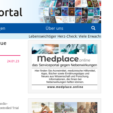
gen
Über uns
Lebenswichtiger Herz-Check: Viele Erwachsene mit a
eue
24.01.23
ardio-
ntrolled Trial