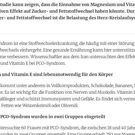
Studie kann zeigen, dass die Einnahme von Magnesium und Vit
iven Effekt auf Zucker- und Fettstoffwechsel haben könnte. Du
r- und Fettstoffwechsel ist die Belastung des Herz-Kreislaufs
drom ist eine Stoffwechselerkrankung, die häufig mit einer Störung
ffwechsels einhergeht. Eine gesunde Ernährung kann hier unterstüt
e verbessern. Wissenschaftler aus dem Iran untersuchten den Effe
und Vitamin E bei PCO-Syndrom.
und Vitamin E sind lebensnotwendig für den Körper
ommt unter anderem in Vollkornprodukten, Schokolade, Bananen,
or. Es ist wichtig für die Funktion von Nerven und Muskeln. Vitamin
ikalfänger und schützt Immunsystem und Gefäße. Es findet sich verme
 Fetten wie Weizenkeimöl oder Olivenöl.
 PCO-Syndrom wurden in zwei Gruppen eingeteilt
untersuchte 60 Frauen mit PCO-Syndrom, die zwischen 18 und 40 Jahre
wurden in zwei Gruppen eingeteilt. Eine Gruppe erhielt 250 mg Mag