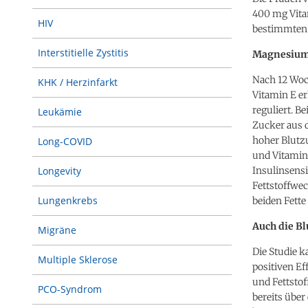
400 mg Vitam
HIV
bestimmten 
Interstitielle Zystitis
Magnesium 
Nach 12 Woc
KHK / Herzinfarkt
Vitamin E er
reguliert. B
Leukämie
Zucker aus 
hoher Blutzu
Long-COVID
und Vitamin 
Insulinsens
Longevity
Fettstoffwe
Lungenkrebs
beiden Fett
Auch die B
Migräne
Die Studie 
Multiple Sklerose
positiven Ef
und Fettstof
PCO-Syndrom
bereits über