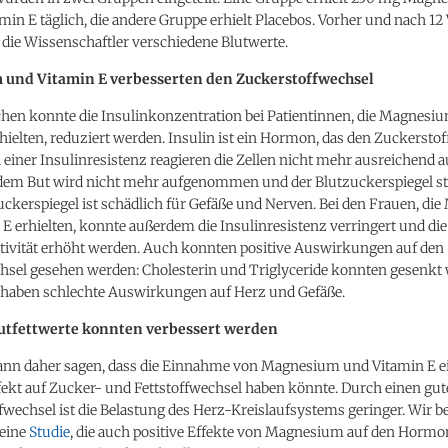
in E täglich, die andere Gruppe erhielt Placebos. Vorher und nach 1
die Wissenschaftler verschiedene Blutwerte.
und Vitamin E verbesserten den Zuckerstoffwechsel
hen konnte die Insulinkonzentration bei Patientinnen, die Magnesi
hielten, reduziert werden. Insulin ist ein Hormon, das den Zuckersto
ei einer Insulinresistenz reagieren die Zellen nicht mehr ausreichend a
dem But wird nicht mehr aufgenommen und der Blutzuckerspiegel ste
ckerspiegel ist schädlich für Gefäße und Nerven. Bei den Frauen, d
E erhielten, konnte außerdem die Insulinresistenz verringert und die
itivität erhöht werden. Auch konnten positive Auswirkungen auf den
chsel gesehen werden: Cholesterin und Triglyceride konnten gesenkt 
e haben schlechte Auswirkungen auf Herz und Gefäße.
lutfettwerte konnten verbessert werden
kann daher sagen, dass die Einnahme von Magnesium und Vitamin E e
fekt auf Zucker- und Fettstoffwechsel haben könnte. Durch einen gu
fwechsel ist die Belastung des Herz-Kreislaufsystems geringer. Wir b
 eine
Studie
, die auch positive Effekte von Magnesium auf den Horm