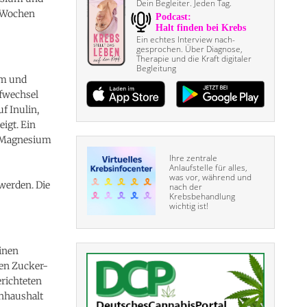
Dein Begleiter. Jeden Tag.
2 Wochen
Ein echtes Interview nach­
gesprochen. Über Diagnose,
Therapie und die Kraft digitaler
Begleitung
um und
ffwechsel
uf Inulin,
igt. Ein
ie Magnesium
Ihre zentrale
Anlaufstelle für alles,
was vor, während und
werden. Die
nach der
Krebsbehandlung
wichtig ist!
inen
ten Zucker-
erichteten
onhaushalt