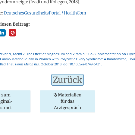
ndrom zeigte (Izadi und Kollegen, 2018).
e:
DeutschesGesundheitsPortal / HealthCom
diesen Beitrag:
bzevar N, Asemi Z. The Effect of Magnesium and Vitamin E Co-Supplementation on Glyc
 Cardio-Metabolic Risk in Women with Polycystic Ovary Syndrome: A Randomized, Dou
led Trial.
Horm Metab Res
. October 2018. doi:10.1055/a-0749-6431.
Zurück
zum
Materialien
iginal-
für das
stract
Arztgespräch