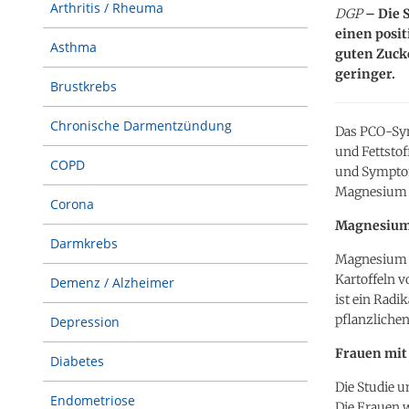
Arthritis / Rheuma
DGP
– Die 
einen posit
Asthma
guten Zucke
geringer.
Brustkrebs
Chronische Darmentzündung
Das PCO-Syn
und Fettsto
COPD
und Symptom
Magnesium 
Corona
Magnesium 
Darmkrebs
Magnesium k
Kartoffeln v
Demenz / Alzheimer
ist ein Rad
pflanzlichen
Depression
Frauen mit
Diabetes
Die Studie 
Endometriose
Die Frauen 