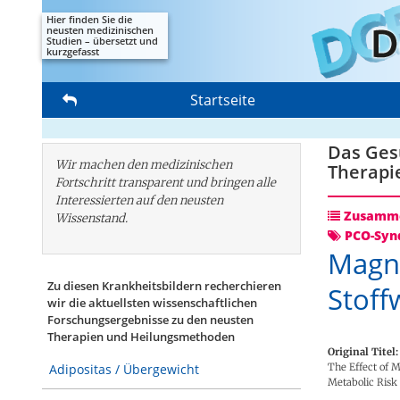
Hier finden Sie die
neusten medizinischen
Studien – übersetzt und
kurzgefasst
Startseite
Das Gesu
Wir machen den medizinischen
Therapi
Fortschritt transparent und bringen alle
Interessierten auf den neusten
Zusamme
Wissenstand.
PCO-Syn
Magn
Zu diesen Krankheitsbildern recherchieren
Stoff
wir die aktuellsten wissenschaftlichen
Forschungs­ergebnisse zu den neusten
Therapien und Heilungsmethoden
Original Titel:
The Effect of 
Adipositas / Übergewicht
Metabolic Risk