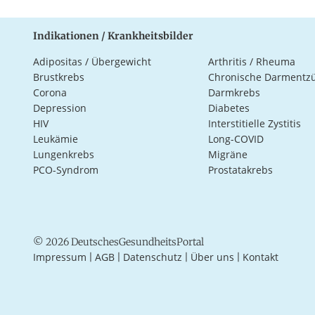
Indikationen / Krankheitsbilder
Adipositas / Übergewicht
Arthritis / Rheuma
Brustkrebs
Chronische Darmentz
Corona
Darmkrebs
Depression
Diabetes
HIV
Interstitielle Zystitis
Leukämie
Long-COVID
Lungenkrebs
Migräne
PCO-Syndrom
Prostatakrebs
© 2026 DeutschesGesundheitsPortal
Impressum
AGB
Datenschutz
Über uns
Kontakt
|
|
|
|