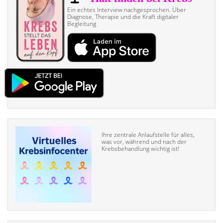
Ein echtes Interview nach­gesprochen. Über
Diagnose, Therapie und die Kraft digitaler
Begleitung
Ihre zentrale Anlaufstelle für alles,
was vor, während und nach der
Krebsbehandlung wichtig ist!