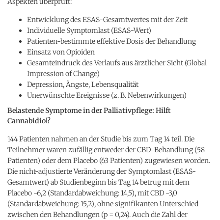
Aspekten überprüft:
Entwicklung des ESAS-Gesamtwertes mit der Zeit
Individuelle Symptomlast (ESAS-Wert)
Patienten-bestimmte effektive Dosis der Behandlung
Einsatz von Opioiden
Gesamteindruck des Verlaufs aus ärztlicher Sicht (Global
Impression of Change)
Depression, Ängste, Lebensqualität
Unerwünschte Ereignisse (z. B. Nebenwirkungen)
Belastende Symptome in der Palliativpflege: Hilft
Cannabidiol?
144 Patienten nahmen an der Studie bis zum Tag 14 teil. Die
Teilnehmer waren zufällig entweder der CBD-Behandlung (58
Patienten) oder dem Placebo (63 Patienten) zugewiesen worden.
Die nicht-adjustierte Veränderung der Symptomlast (ESAS-
Gesamtwert) ab Studienbeginn bis Tag 14 betrug mit dem
Placebo -6,2 (Standardabweichung: 14,5), mit CBD -3,0
(Standardabweichung: 15,2), ohne signifikanten Unterschied
zwischen den Behandlungen (p = 0,24). Auch die Zahl der