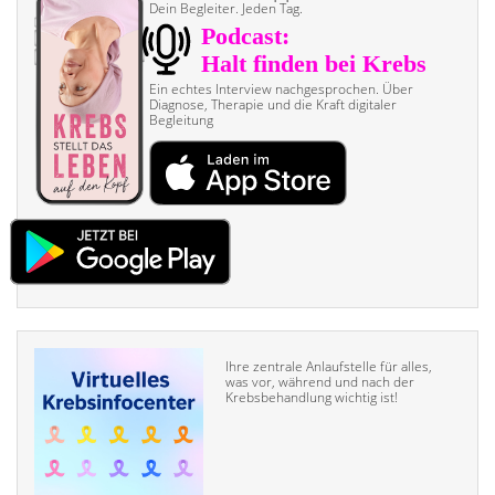
Dein Begleiter. Jeden Tag.
Ein echtes Interview nach­gesprochen. Über
Diagnose, Therapie und die Kraft digitaler
Begleitung
Ihre zentrale Anlaufstelle für alles,
was vor, während und nach der
Krebsbehandlung wichtig ist!