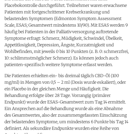
Placebokontrolle durchgeführt. Teilnehmer waren erwachsene
Patienten mit fortgeschrittener Krebserkrankung und
belastenden Symptomen (Edmonton Symptom Assessment
Scale, ESAS; Gesamtwert mindestens 10/90). Mit ESAS werden 9
häufig bei Patienten in der Palliativversorgung auftretende
Symptome erfragt: Schmerz, Müdigkeit, Schwindel, Übelkeit,
Appetitlosigkeit, Depression, Ängste, Kurzatmigkeit und
Wohlbefinden, mit jeweils 0 bis 10 Punkten (z. B. 0: schmerzfrei,
10: schlimmstmöglicher Schmerz). Es können jedoch auch
patienten-spezifisch weitere Symptome erfasst werden.
Die Patienten erhielten ein- bis dreimal täglich CBD-Öl (100
mg/ml) in Mengen von 0,5 – 2 ml (Dosis wurde eskaliert), oder
ein Placebo in der gleichen Menge und Häufigkeit. Die
Behandlung erfolgte über 28 Tage. Vorrangig (primärer
Endpunkt) wurde der ESAS-Gesamtwert zum Tag 14 ermittelt.
Ein Ansprechen auf die Behandlung wurde als eine Abnahme
des Gesamtwertes, also der zusammengefassten Einschätzung
der belastenden Symptome, um mindestens 6 Punkte bis Tag 14
definiert. Als sekundäre Endpunkte wurden eine Reihe von