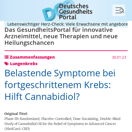
Menü
ebenswichtiger Herz-Check: Viele Erwachsene mit angeborenem He
Das GesundheitsPortal für innovative
Arzneimittel, neue Therapien und neue
Heilungschancen
Zusammenfassungen
30.01.23
Lungenkrebs
Belastende Symptome bei
fortgeschrittenem Krebs:
Hilft Cannabidiol?
Original Titel:
Phase IIb Randomized, Placebo-Controlled, Dose-Escalating, Double-Blind
Study of Cannabidiol Oil for the Relief of Symptoms in Advanced Cancer
(MedCan1-CBD)