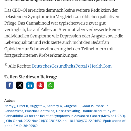
Das CBD-Öl erreichte demnach keine weitere Reduktion der
belastenden Symptome im Vergleich zur üblichen palliativen
Pflege. Das Cannabinoid war typischerweise zwar gut
verträglich, bis auf Fälle von Atemnot, aber verbesserte keine
individuellen Symptome wie Depression oder Ängste sowie die
Lebensqualität und reduzierte auch nicht den Bedarf an
Opioiden zur Schmerzlinderung bei den Teilnehmern mit
fortgeschrittenen Krebserkrankungen.
©
Alle Rechte:
DeutschesGesundheitsPortal / HealthCom
Teilen Sie diesen Beitrag:
Autor:
Hardy J, Greer R, Huggett G, Kearney A, Gurgenci T, Good P. Phase IIb
Randomized, Placebo-Controlled, Dose-Escalating, Double-Blind Study of
Cannabidiol Oil for the Relief of Symptoms in Advanced Cancer (MedCan1-CBD).
J Clin Oncol. 2022 Nov 21:JCO2201632. doi: 10.1200/JCO.22.01632. Epub ahead of
print. PMID: 36409969.