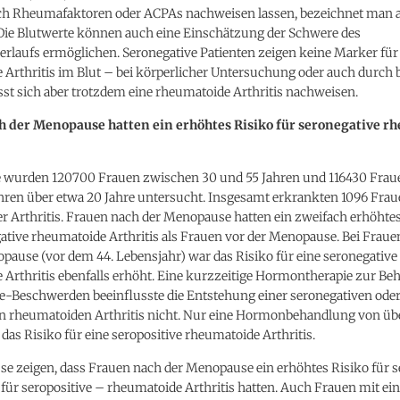
ich Rheumafaktoren oder ACPAs nachweisen lassen, bezeichnet man a
 Die Blutwerte können auch eine Einschätzung der Schwere des
erlaufs ermöglichen. Seronegative Patienten zeigen keine Marker für
 Arthritis im Blut – bei körperlicher Untersuchung oder auch durch 
sst sich aber trotzdem eine rheumatoide Arthritis nachweisen.
h der Menopause hatten ein erhöhtes Risiko für seronegative r
ie wurden 120700 Frauen zwischen 30 und 55 Jahren und 116430 Fra
ahren über etwa 20 Jahre untersucht. Insgesamt erkrankten 1096 Frau
 Arthritis. Frauen nach der Menopause hatten ein zweifach erhöhtes
ative rheumatoide Arthritis als Frauen vor der Menopause. Bei Fraue
ause (vor dem 44. Lebensjahr) war das Risiko für eine seronegative
 Arthritis ebenfalls erhöht. Eine kurzzeitige Hormontherapie zur Be
e-Beschwerden beeinflusste die Entstehung einer seronegativen ode
en rheumatoiden Arthritis nicht. Nur eine Hormonbehandlung von übe
 das Risiko für eine seropositive rheumatoide Arthritis.
se zeigen, dass Frauen nach der Menopause ein erhöhtes Risiko für 
 für seropositive – rheumatoide Arthritis hatten. Auch Frauen mit ei