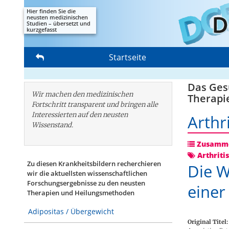
Hier finden Sie die
neusten medizinischen
Studien – übersetzt und
kurzgefasst
Startseite
Das Gesu
Wir machen den medizinischen
Therapi
Fortschritt transparent und bringen alle
Interessierten auf den neusten
Arthr
Wissenstand.
Zusamme
Arthriti
Zu diesen Krankheitsbildern recherchieren
Die W
wir die aktuellsten wissenschaftlichen
Forschungs­ergebnisse zu den neusten
einer
Therapien und Heilungsmethoden
Adipositas / Übergewicht
Original Titel: