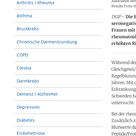
Association Be
Arthritis / Rheuma
Results From t
Asthma
DGP
–
Die 
seronegativ
Brustkrebs
Frauen mit 
rheumatoid
Chronische Darmentzündung
erhöhten R
COPD
Während den
Corona
Gleichgewich
Regelblutung
Darmkrebs
Jahren. Mit
Erkrankunge
Demenz / Alzheimer
Schweden ha
untersucht.
Depression
Bei der rheu
Diabetes
Zusätzlich z
Blutwerte d
Endometriose
Peptide/Prot