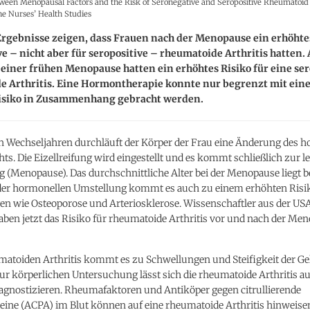
tween Menopausal Factors and the Risk of Seronegative and Seropositive Rheumatoid A
he Nurses’ Health Studies
Ergebnisse zeigen, dass Frauen nach der Menopause ein erhöhtes
e – nicht aber für seropositive – rheumatoide Arthritis hatten.
einer frühen Menopause hatten ein erhöhtes Risiko für eine se
e Arthritis. Eine Hormontherapie konnte nur begrenzt mit ein
isiko in Zusammenhang gebracht werden.
 Wechseljahren durchläuft der Körper der Frau eine Änderung des 
ts. Die Eizellreifung wird eingestellt und es kommt schließlich zur l
 (Menopause). Das durchschnittliche Alter bei der Menopause liegt b
 der hormonellen Umstellung kommt es auch zu einem erhöhten Risik
n wie Osteoporose und Arteriosklerose. Wissenschaftler aus der US
ben jetzt das Risiko für rheumatoide Arthritis vor und nach der Me
matoiden Arthritis kommt es zu Schwellungen und Steifigkeit der Ge
ur körperlichen Untersuchung lässt sich die rheumatoide Arthritis a
iagnostizieren. Rheumafaktoren und Antiköper gegen citrullierende
eine (ACPA) im Blut können auf eine rheumatoide Arthritis hinweisen