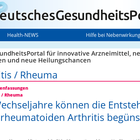
Health-NEWS
Hilfe bei Nebenwirkun
ndheitsPortal für innovative Arzneimittel, n
en und neue Heilungschancen
itis / Rheuma
nfassungen
s / Rheuma
echseljahre können die Entste
 rheumatoiden Arthritis begüns