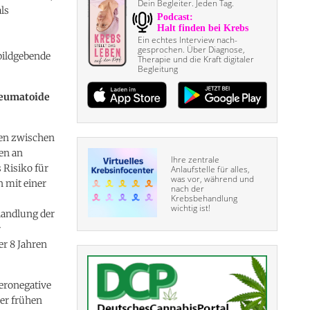
Dein Begleiter. Jeden Tag.
ls
Ein echtes Interview nach­
gesprochen. Über Diagnose,
bildgebende
Therapie und die Kraft digitaler
Begleitung
heumatoide
uen zwischen
en an
Ihre zentrale
 Risiko für
Anlaufstelle für alles,
was vor, während und
n mit einer
nach der
Krebsbehandlung
wichtig ist!
handlung der
r
r 8 Jahren
seronegative
ner frühen