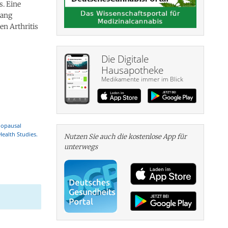
s. Eine
hang
n Arthritis
Die Digitale
Hausapotheke
Medikamente immer im Blick
nopausal
Health Studies.
Nutzen Sie auch die kosten­lose App für
unterwegs