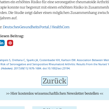
tten ein erhöhtes Risiko für eine seronegative rheumatoide Arthriti
pie konnte nur begrenzt mit einem erhöhten Risiko in Zusammen
rden. Die Studie zeigt daher einen möglichen Zusammenhang zwische
jahren auf.
e:
DeutschesGesundheitsPortal / HealthCom
diesen Beitrag:
lspeis S, Orellana C, Sparks JA, Costenbader KH, Karlson EW. Association Between Me
 Risk of Seronegative and Seropositive Rheumatoid Arthritis: Results From the Nurses’ 
s (Hoboken)
. 2017;69(11):1676-1684. doi:10.1002/acr.23194.
Zurück
>> Hier kostenlos wissenschaftlichen Newsletter bestellen <<