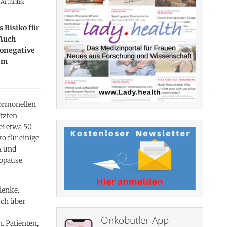
rthritis:
 Risiko für
 Auch
ronegative
em
hormonellen
etzten
ei etwa 50
o für einige
A und
nopause
lenke.
uch über
Onkobutler-App
. Patienten,