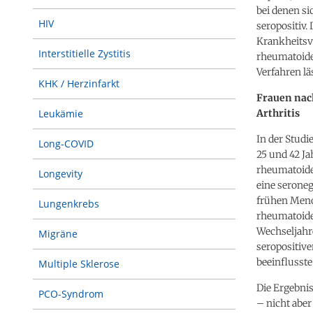
bei denen s
HIV
seropositiv.
Krankheitsv
Interstitielle Zystitis
rheumatoide
Verfahren lä
KHK / Herzinfarkt
Frauen nac
Arthritis
Leukämie
In der Stud
Long-COVID
25 und 42 J
rheumatoider
Longevity
eine seroneg
frühen Menop
Lungenkrebs
rheumatoide
Wechseljahr
Migräne
seropositiv
beeinflusste
Multiple Sklerose
Die Ergebnis
PCO-Syndrom
– nicht aber