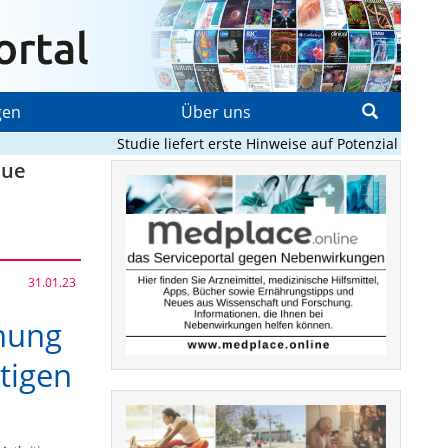
gen
Über uns
Studie liefert erste Hinweise auf Potenzial von KI b
eue
31.01.23
hung
tigen