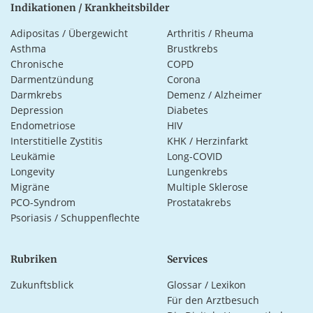
Indikationen / Krankheitsbilder
Adipositas / Übergewicht
Arthritis / Rheuma
Asthma
Brustkrebs
Chronische
COPD
Darmentzündung
Corona
Darmkrebs
Demenz / Alzheimer
Depression
Diabetes
Endometriose
HIV
Interstitielle Zystitis
KHK / Herzinfarkt
Leukämie
Long-COVID
Longevity
Lungenkrebs
Migräne
Multiple Sklerose
PCO-Syndrom
Prostatakrebs
Psoriasis / Schuppenflechte
Rubriken
Services
Zukunftsblick
Glossar / Lexikon
Für den Arztbesuch