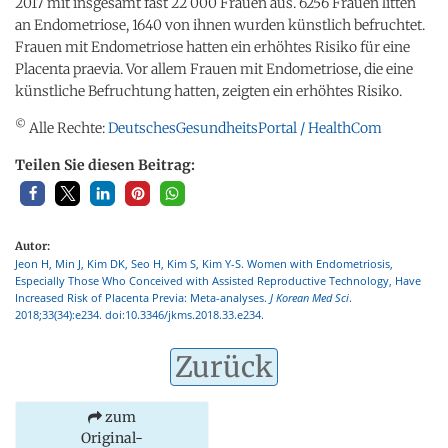
2017 mit insgesamt fast 22 000 Frauen aus. 6256 Frauen litten
an Endometriose, 1640 von ihnen wurden künstlich befruchtet.
Frauen mit Endometriose hatten ein erhöhtes Risiko für eine
Placenta praevia. Vor allem Frauen mit Endometriose, die eine
künstliche Befruchtung hatten, zeigten ein erhöhtes Risiko.
©
Alle Rechte:
DeutschesGesundheitsPortal / HealthCom
Teilen Sie diesen Beitrag:
Autor:
Jeon H, Min J, Kim DK, Seo H, Kim S, Kim Y-S. Women with Endometriosis,
Especially Those Who Conceived with Assisted Reproductive Technology, Have
Increased Risk of Placenta Previa: Meta-analyses.
J Korean Med Sci
.
2018;33(34):e234. doi:10.3346/jkms.2018.33.e234.
Zurück
zum
Original-