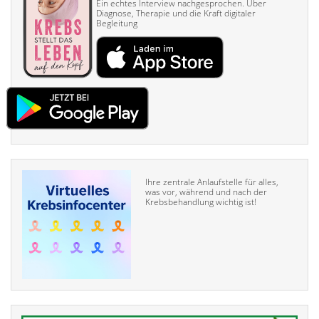
Ein echtes Interview nach­gesprochen. Über
Diagnose, Therapie und die Kraft digitaler
Begleitung
Ihre zentrale Anlaufstelle für alles,
was vor, während und nach der
Krebsbehandlung wichtig ist!