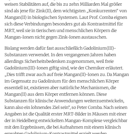
weisen Stabilitäten auf, die bis zu zehn Milliarden Mal größer
sind als jene für Zink(II), dem wichtigsten „Konkurrenten“ von
Mangan(II) in biologischen Systemen. Laut Prof. Comba eignen
sich diese Verbindungen besonders gut als Kontrastmittel für
MRT, weil sie in tierischen und menschlichen Körpern die
Mangan-Ionen nicht gegen Zink-Ionen austauschen.
Bislang werden dafür fast ausschließlich Gadolinium(III)-
Substanzen verwendet. In den vergangenen Jahren haben
allerdings Sicherheitsbedenken zugenommen, weil freie
Gadolinium(III)-Ionen giftig sind, wie der Chemiker erläutert.
„Dies trifft zwar auch auf freie Mangan(II)-Ionen zu. Da Mangan
im Gegensatz zu Gadolinium für den menschlichen Körper
essentiell ist, existieren aber natürliche Mechanismen, die
Mangan(II) aus dem Körper entfernen können. Diese
Substanzen für klinische Anwendungen weiterzuentwickeln,
kann also ein lohnendes Ziel sein“, so Peter Comba. Nach seinen
Angaben ist die Qualität erster MRT-Bilder in Mäusen mit einer
der in Heidelberg entwickelten Mangan-Komplexe vergleichbar
mit den Ergebnissen, die bei Aufnahmen mit einem klinisch
erprobten Gadolinium-Kontrastmittel erzielt werden.