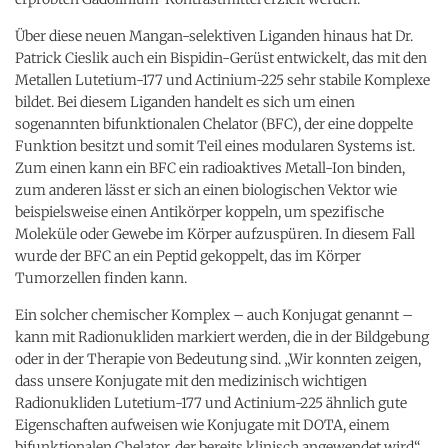
Über diese neuen Mangan-selektiven Liganden hinaus hat Dr.
Patrick Cieslik auch ein Bispidin-Gerüst entwickelt, das mit den
Metallen Lutetium-177 und Actinium-225 sehr stabile Komplexe
bildet. Bei diesem Liganden handelt es sich um einen
sogenannten bifunktionalen Chelator (BFC), der eine doppelte
Funktion besitzt und somit Teil eines modularen Systems ist.
Zum einen kann ein BFC ein radioaktives Metall-Ion binden,
zum anderen lässt er sich an einen biologischen Vektor wie
beispielsweise einen Antikörper koppeln, um spezifische
Moleküle oder Gewebe im Körper aufzuspüren. In diesem Fall
wurde der BFC an ein Peptid gekoppelt, das im Körper
Tumorzellen finden kann.
Ein solcher chemischer Komplex – auch Konjugat genannt –
kann mit Radionukliden markiert werden, die in der Bildgebung
oder in der Therapie von Bedeutung sind. „Wir konnten zeigen,
dass unsere Konjugate mit den medizinisch wichtigen
Radionukliden Lutetium-177 und Actinium-225 ähnlich gute
Eigenschaften aufweisen wie Konjugate mit DOTA, einem
bifunktionalen Chelator, der bereits klinisch angewendet wird“,