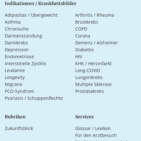
Indikationen / Krankheitsbilder
Adipositas / Übergewicht
Arthritis / Rheuma
Asthma
Brustkrebs
Chronische
COPD
Darmentzündung
Corona
Darmkrebs
Demenz / Alzheimer
Depression
Diabetes
Endometriose
HIV
Interstitielle Zystitis
KHK / Herzinfarkt
Leukämie
Long-COVID
Longevity
Lungenkrebs
Migräne
Multiple Sklerose
PCO-Syndrom
Prostatakrebs
Psoriasis / Schuppenflechte
Rubriken
Services
Zukunftsblick
Glossar / Lexikon
Für den Arztbesuch