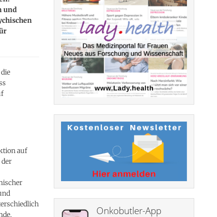
n und
ychischen
ür
 die
ss
uf
ktion auf
 der
nischer
 und
terschiedlich
Onkobutler-App
nde.