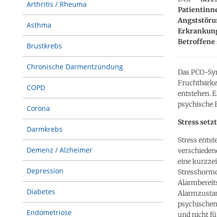
Arthritis / Rheuma
Patientinn
Angststörun
Asthma
Erkrankung
Betroffene 
Brustkrebs
Chronische Darmentzündung
Das PCO-Syn
Fruchtbarkei
COPD
entstehen. E
psychische 
Corona
Stress setz
Darmkrebs
Stress entst
Demenz / Alzheimer
verschiedene
eine kurzzei
Depression
Stresshormo
Alarmbereit
Diabetes
Alarmzustan
psychischen 
Endometriose
und nicht fü