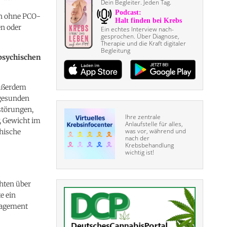
Dein Begleiter. Jeden Tag.
en ohne PCO-
en oder
Ein echtes Interview nach­
gesprochen. Über Diagnose,
Therapie und die Kraft digitaler
Begleitung
psychischen
Außerdem
 gesunden
störungen,
Ihre zentrale
, Gewicht im
Anlaufstelle für alles,
was vor, während und
phische
nach der
Krebsbehandlung
wichtig ist!
hten über
e ein
nagement