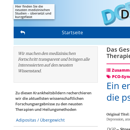
Hier finden Sie die
neusten medizinischen
Studien – übersetzt und
kurzgefasst
Startseite
Das Gesu
Wir machen den medizinischen
Therapi
Fortschritt transparent und bringen alle
Interessierten auf den neusten
Zusamme
Wissenstand.
PCO-Syn
Ein e
Zu diesen Krankheitsbildern recherchieren
die p
wir die aktuellsten wissenschaftlichen
Forschungs­ergebnisse zu den neusten
Therapien und Heilungsmethoden
Original Titel:
Depression, an
Adipositas / Übergewicht
DGP
– Stre