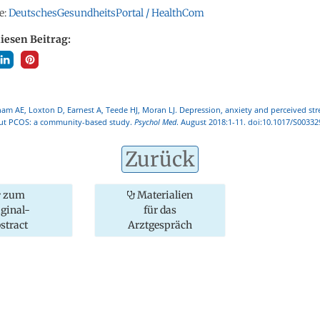
e:
DeutschesGesundheitsPortal / HealthCom
diesen Beitrag:
m AE, Loxton D, Earnest A, Teede HJ, Moran LJ. Depression, anxiety and perceived st
ut PCOS: a community-based study.
Psychol Med
. August 2018:1-11. doi:10.1017/S0033
Zurück
zum
Materialien
iginal-
für das
stract
Arztgespräch