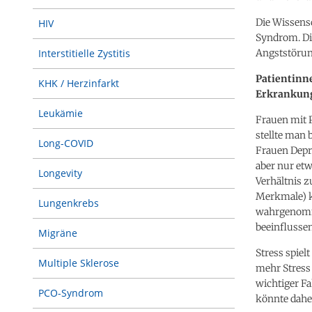
Die Wissens
HIV
Syndrom. Di
Angststörung
Interstitielle Zystitis
Patientinn
KHK / Herzinfarkt
Erkrankun
Leukämie
Frauen mit 
stellte man
Long-COVID
Frauen Depre
aber nur etw
Longevity
Verhältnis z
Merkmale) ke
Lungenkrebs
wahrgenomm
beeinflusse
Migräne
Stress spie
Multiple Sklerose
mehr Stress
wichtiger F
PCO-Syndrom
könnte daher