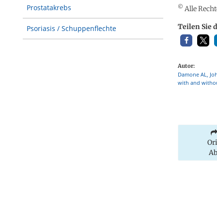
Prostatakrebs
©
Alle Recht
Teilen Sie 
Psoriasis / Schuppenflechte
Autor:
Damone AL, Joha
with and witho
Or
Ab