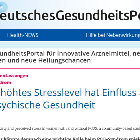
Health-NEWS
Hilfe bei Nebenwirkun
ndheitsPortal für innovative Arzneimittel, n
en und neue Heilungschancen
nfassungen
drom
rhöhtes Stresslevel hat Einfluss
sychische Gesundheit
xiety and perceived stress in women with and without PCOS: a community-based stu
ss könnte demnach eine wichtige Rolle beim PCO-Syndrom spiel