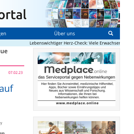
gen
Über uns
Lebenswichtiger Herz-Check: Viele Erwachsene mit ang
eue
07.02.23
 auf
dy
en.