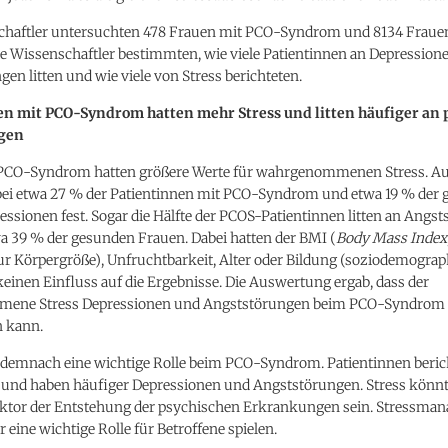
chaftler untersuchten 478 Frauen mit PCO-Syndrom und 8134 Frau
e Wissenschaftler bestimmten, wie viele Patientinnen an Depression
en litten und wie viele von Stress berichteten.
en mit PCO-Syndrom hatten mehr Stress und litten häufiger an 
gen
PCO-Syndrom hatten größere Werte für wahrgenommenen Stress. 
 bei etwa 27 % der Patientinnen mit PCO-Syndrom und etwa 19 % der
ssionen fest. Sogar die Hälfte der PCOS-Patientinnen litten an Angst
a 39 % der gesunden Frauen. Dabei hatten der BMI (
Body Mass Index
ur Körpergröße), Unfruchtbarkeit, Alter oder Bildung (soziodemogra
inen Einfluss auf die Ergebnisse. Die Auswertung ergab, dass der
ene Stress Depressionen und Angststörungen beim PCO-Syndrom
n kann.
lt demnach eine wichtige Rolle beim PCO-Syndrom. Patientinnen beric
 und haben häufiger Depressionen und Angststörungen. Stress könnt
aktor der Entstehung der psychischen Erkrankungen sein. Stressma
 eine wichtige Rolle für Betroffene spielen.