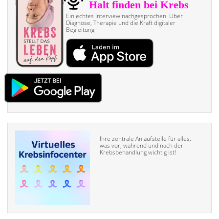
Ein echtes Interview nach­gesprochen. Über
Diagnose, Therapie und die Kraft digitaler
Begleitung
Ihre zentrale Anlaufstelle für alles,
was vor, während und nach der
Krebsbehandlung wichtig ist!