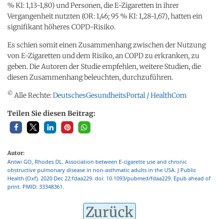
% KI: 1,13-1,80) und Personen, die E-Zigaretten in ihrer
Vergangenheit nutzten (OR: 1,46; 95 % KI: 1,28-1,67), hatten ein
signifikant höheres COPD-Risiko.
Es schien somit einen Zusammenhang zwischen der Nutzung
von E-Zigaretten und dem Risiko, an COPD zu erkranken, zu
geben. Die Autoren der Studie empfehlen, weitere Studien, die
diesen Zusammenhang beleuchten, durchzuführen.
©
Alle Rechte:
DeutschesGesundheitsPortal / HealthCom
Teilen Sie diesen Beitrag:
Autor:
Antwi GO, Rhodes DL. Association between E-cigarette use and chronic
obstructive pulmonary disease in non-asthmatic adults in the USA. J Public
Health (Oxf). 2020 Dec 22:fdaa229. doi: 10.1093/pubmed/fdaa229. Epub ahead of
print. PMID: 33348361.
Zurück