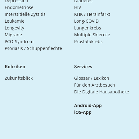
Depression
Diabetes
Endometriose
HIV
Interstitielle Zystitis
KHK / Herzinfarkt
Leukämie
Long-COVID
Longevity
Lungenkrebs
Migräne
Multiple Sklerose
PCO-Syndrom
Prostatakrebs
Psoriasis / Schuppenflechte
Rubriken
Services
Zukunftsblick
Glossar / Lexikon
Für den Arztbesuch
Die Digitale Hausapotheke
Android-App
iOS-App