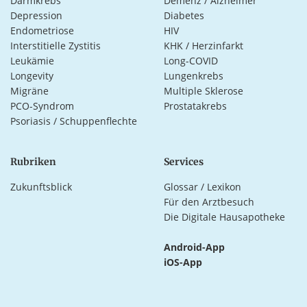
Darmkrebs
Demenz / Alzheimer
Depression
Diabetes
Endometriose
HIV
Interstitielle Zystitis
KHK / Herzinfarkt
Leukämie
Long-COVID
Longevity
Lungenkrebs
Migräne
Multiple Sklerose
PCO-Syndrom
Prostatakrebs
Psoriasis / Schuppenflechte
Rubriken
Services
Zukunftsblick
Glossar / Lexikon
Für den Arztbesuch
Die Digitale Hausapotheke
Android-App
iOS-App