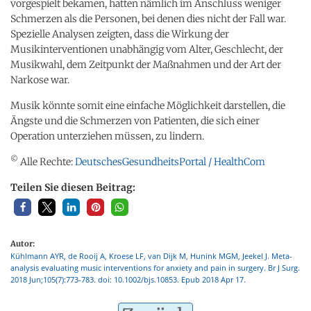
vorgespielt bekamen, hatten nämlich im Anschluss weniger
Schmerzen als die Personen, bei denen dies nicht der Fall war.
Spezielle Analysen zeigten, dass die Wirkung der
Musikinterventionen unabhängig vom Alter, Geschlecht, der
Musikwahl, dem Zeitpunkt der Maßnahmen und der Art der
Narkose war.
Musik könnte somit eine einfache Möglichkeit darstellen, die
Ängste und die Schmerzen von Patienten, die sich einer
Operation unterziehen müssen, zu lindern.
©
Alle Rechte:
DeutschesGesundheitsPortal / HealthCom
Teilen Sie diesen Beitrag:
Autor:
Kühlmann AYR, de Rooij A, Kroese LF, van Dijk M, Hunink MGM, Jeekel J. Meta-
analysis evaluating music interventions for anxiety and pain in surgery. Br J Surg.
2018 Jun;105(7):773-783. doi: 10.1002/bjs.10853. Epub 2018 Apr 17.