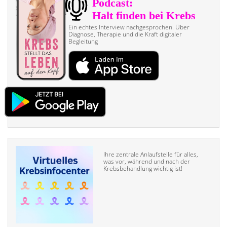
Ein echtes Interview nach­gesprochen. Über
Diagnose, Therapie und die Kraft digitaler
Begleitung
Ihre zentrale Anlaufstelle für alles,
was vor, während und nach der
Krebsbehandlung wichtig ist!