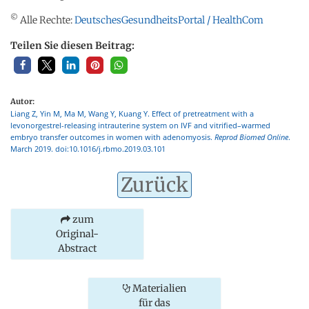
©
Alle Rechte:
DeutschesGesundheitsPortal / HealthCom
Teilen Sie diesen Beitrag:
Autor:
Liang Z, Yin M, Ma M, Wang Y, Kuang Y. Effect of pretreatment with a
levonorgestrel-releasing intrauterine system on IVF and vitrified–warmed
embryo transfer outcomes in women with adenomyosis.
Reprod Biomed Online
.
March 2019. doi:10.1016/j.rbmo.2019.03.101
Zurück
zum
Original-
Abstract
Materialien
für das