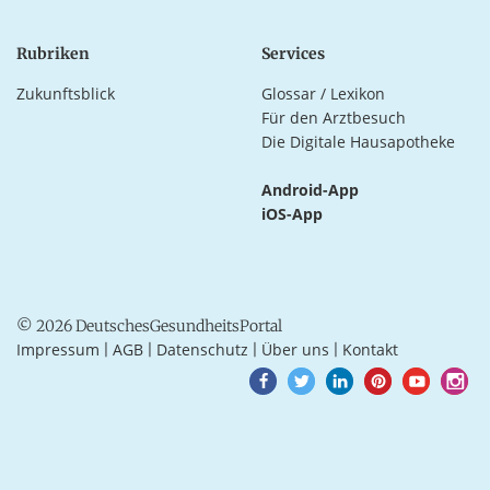
Rubriken
Services
Zukunftsblick
Glossar / Lexikon
Für den Arztbesuch
Die Digitale Hausapotheke
Android-App
iOS-App
© 2026 DeutschesGesundheitsPortal
Impressum
AGB
Datenschutz
Über uns
Kontakt
|
|
|
|
Goto
Goto
Goto
Goto
Goto
Goto
Facebook
Twitter
LinkedIn
Pinterest
Youtube
Instagra