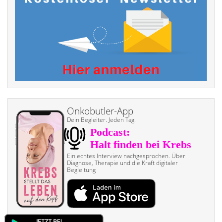
Onkobutler-App
Dein Begleiter. Jeden Tag.
Ein echtes Interview nach­gesprochen. Über
Diagnose, Therapie und die Kraft digitaler
Begleitung