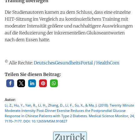
Training überlegen
Die Studienautoren kamen zu dem Schluss, dass eine einzelne
HIIT-Sitzung im Vergleich zu kontinuierlichem Training mit
moderater Intensität größere und nachhaltigere Auswirkungen
auf die Reduzierung der inkrementellen Glukoseantworten
nach dem Essen hatte.
©
Alle Rechte:
DeutschesGesundheitsPortal / HealthCom
Teilen Sie diesen Beitrag:
Autor:
Li, Z., Hu, Y., Yan, R., Li, H., Zhang, D., Li, F., Su, X., & Ma, J. (2018). Twenty Minute
Moderate-Intensity Post-Dinner Exercise Reduces the Postprandial Glucose
Response in Chinese Patients with Type 2 Diabetes. Medical Science Monitor, 24,
7170–7177. DOI: 10.12659/MSM.910827
Zurück