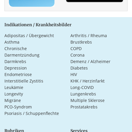
Indikationen / Krankheitsbilder
Adipositas / Übergewicht
Arthritis / Rheuma
Asthma
Brustkrebs
Chronische
COPD
Darmentzündung
Corona
Darmkrebs
Demenz / Alzheimer
Depression
Diabetes
Endometriose
HIV
Interstitielle Zystitis
KHK / Herzinfarkt
Leukämie
Long-COVID
Longevity
Lungenkrebs
Migräne
Multiple Sklerose
PCO-Syndrom
Prostatakrebs
Psoriasis / Schuppenflechte
Rubriken
Services