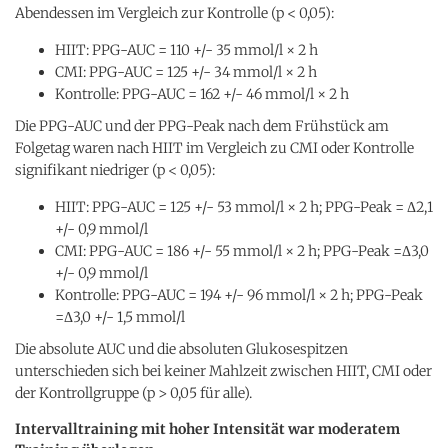
Abendessen im Vergleich zur Kontrolle (p < 0,05):
HIIT: PPG-AUC = 110 +/- 35 mmol/l × 2 h
CMI: PPG-AUC = 125 +/- 34 mmol/l × 2 h
Kontrolle: PPG-AUC = 162 +/- 46 mmol/l × 2 h
Die PPG-AUC und der PPG-Peak nach dem Frühstück am
Folgetag waren nach HIIT im Vergleich zu CMI oder Kontrolle
signifikant niedriger (p < 0,05):
HIIT: PPG-AUC = 125 +/- 53 mmol/l × 2 h; PPG-Peak = Δ2,1
+/- 0,9 mmol/l
CMI: PPG-AUC = 186 +/- 55 mmol/l × 2 h; PPG-Peak =Δ3,0
+/- 0,9 mmol/l
Kontrolle: PPG-AUC = 194 +/- 96 mmol/l × 2 h; PPG-Peak
=Δ3,0 +/- 1,5 mmol/l
Die absolute AUC und die absoluten Glukosespitzen
unterschieden sich bei keiner Mahlzeit zwischen HIIT, CMI oder
der Kontrollgruppe (p > 0,05 für alle).
Intervalltraining mit hoher Intensität war moderatem