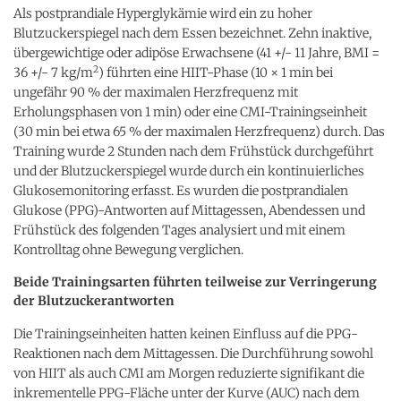
Als postprandiale Hyperglykämie wird ein zu hoher
Blutzuckerspiegel nach dem Essen bezeichnet. Zehn inaktive,
übergewichtige oder adipöse Erwachsene (41 +/- 11 Jahre, BMI =
2
36 +/- 7 kg/m
) führten eine HIIT-Phase (10 × 1 min bei
ungefähr 90 % der maximalen Herzfrequenz mit
Erholungsphasen von 1 min) oder eine CMI-Trainingseinheit
(30 min bei etwa 65 % der maximalen Herzfrequenz) durch. Das
Training wurde 2 Stunden nach dem Frühstück durchgeführt
und der Blutzuckerspiegel wurde durch ein kontinuierliches
Glukosemonitoring erfasst. Es wurden die postprandialen
Glukose (PPG)-Antworten auf Mittagessen, Abendessen und
Frühstück des folgenden Tages analysiert und mit einem
Kontrolltag ohne Bewegung verglichen.
Beide Trainingsarten führten teilweise zur Verringerung
der Blutzuckerantworten
Die Trainingseinheiten hatten keinen Einfluss auf die PPG-
Reaktionen nach dem Mittagessen. Die Durchführung sowohl
von HIIT als auch CMI am Morgen reduzierte signifikant die
inkrementelle PPG-Fläche unter der Kurve (AUC) nach dem