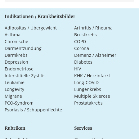
Indikationen / Krankheitsbilder
Adipositas / Übergewicht
Arthritis / Rheuma
Asthma
Brustkrebs
Chronische
COPD
Darmentzündung
Corona
Darmkrebs
Demenz / Alzheimer
Depression
Diabetes
Endometriose
HIV
Interstitielle Zystitis
KHK / Herzinfarkt
Leukämie
Long-COVID
Longevity
Lungenkrebs
Migräne
Multiple Sklerose
PCO-Syndrom
Prostatakrebs
Psoriasis / Schuppenflechte
Rubriken
Services