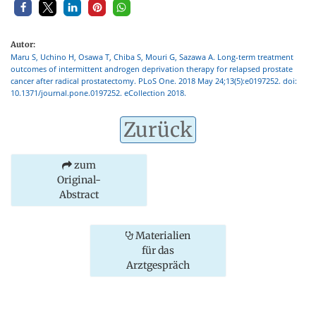
Autor:
Maru S, Uchino H, Osawa T, Chiba S, Mouri G, Sazawa A. Long-term treatment
outcomes of intermittent androgen deprivation therapy for relapsed prostate
cancer after radical prostatectomy. PLoS One. 2018 May 24;13(5):e0197252. doi:
10.1371/journal.pone.0197252. eCollection 2018.
Zurück
zum
Original-
Abstract
Materialien
für das
Arztgespräch