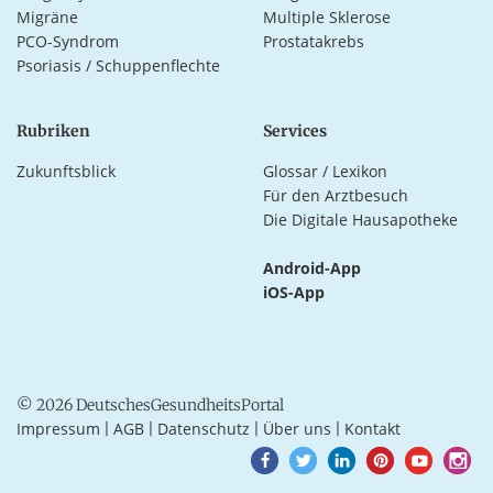
Migräne
Multiple Sklerose
PCO-Syndrom
Prostatakrebs
Psoriasis / Schuppenflechte
Rubriken
Services
Zukunftsblick
Glossar / Lexikon
Für den Arztbesuch
Die Digitale Hausapotheke
Android-App
iOS-App
© 2026 DeutschesGesundheitsPortal
Impressum
AGB
Datenschutz
Über uns
Kontakt
|
|
|
|
Goto
Goto
Goto
Goto
Goto
Goto