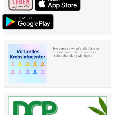
Ihre zentrale Anlaufstelle für alles,
was vor, während und nach der
Krebsbehandlung wichtig ist!