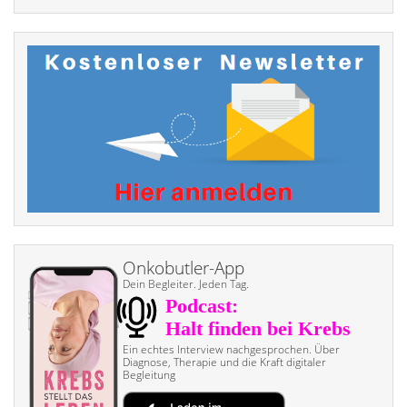
Onkobutler-App
Dein Begleiter. Jeden Tag.
Ein echtes Interview nach­gesprochen. Über
Diagnose, Therapie und die Kraft digitaler
Begleitung