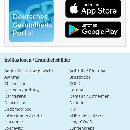
Indikationen / Krankheitsbilder
Adipositas / Übergewicht
Arthritis / Rheuma
Asthma
Brustkrebs
Chronische
COPD
Darmentzündung
Corona
Darmkrebs
Demenz / Alzheimer
Depression
Diabetes
Endometriose
HIV
Interstitielle Zystitis
KHK / Herzinfarkt
Leukämie
Long-COVID
Longevity
Lungenkrebs