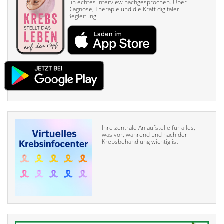
Ein echtes Interview nach­gesprochen. Über
Diagnose, Therapie und die Kraft digitaler
Begleitung
Ihre zentrale Anlaufstelle für alles,
was vor, während und nach der
Krebsbehandlung wichtig ist!