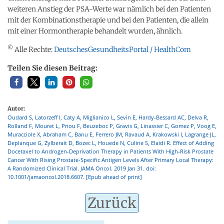
weiteren Anstieg der PSA-Werte war nämlich bei den Patienten
mit der Kombinationstherapie und bei den Patienten, die allein
mit einer Hormontherapie behandelt wurden, ähnlich.
©
Alle Rechte:
DeutschesGesundheitsPortal / HealthCom
Teilen Sie diesen Beitrag:
Autor:
Oudard S, Latorzeff I, Caty A, Miglianico L, Sevin E, Hardy-Bessard AC, Delva R,
Rolland F, Mouret L, Priou F, Beuzeboc P, Gravis G, Linassier C, Gomez P, Voog E,
Muracciole X, Abraham C, Banu E, Ferrero JM, Ravaud A, Krakowski I, Lagrange JL,
Deplanque G, Zylberait D, Bozec L, Houede N, Culine S, Elaidi R. Effect of Adding
Docetaxel to Androgen-Deprivation Therapy in Patients With High-Risk Prostate
Cancer With Rising Prostate-Specific Antigen Levels After Primary Local Therapy:
A Randomized Clinical Trial. JAMA Oncol. 2019 Jan 31. doi:
10.1001/jamaoncol.2018.6607. [Epub ahead of print]
Zurück