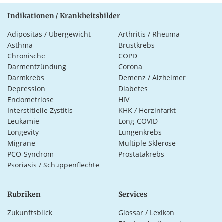
Indikationen / Krankheitsbilder
Adipositas / Übergewicht
Arthritis / Rheuma
Asthma
Brustkrebs
Chronische
COPD
Darmentzündung
Corona
Darmkrebs
Demenz / Alzheimer
Depression
Diabetes
Endometriose
HIV
Interstitielle Zystitis
KHK / Herzinfarkt
Leukämie
Long-COVID
Longevity
Lungenkrebs
Migräne
Multiple Sklerose
PCO-Syndrom
Prostatakrebs
Psoriasis / Schuppenflechte
Rubriken
Services
Zukunftsblick
Glossar / Lexikon