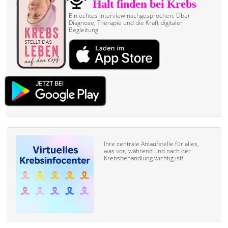
Ein echtes Interview nach­gesprochen. Über
Diagnose, Therapie und die Kraft digitaler
Begleitung
Ihre zentrale Anlaufstelle für alles,
was vor, während und nach der
Krebsbehandlung wichtig ist!