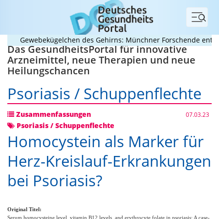
Menü
Gewebekügelchen des Gehirns: Münchner Forschende entwickel
Das GesundheitsPortal für innovative
Arzneimittel, neue Therapien und neue
Heilungschancen
Psoriasis / Schuppenflechte
Zusammenfassungen
07.03.23
Psoriasis / Schuppenflechte
Homocystein als Marker für
Herz-Kreislauf-Erkrankungen
bei Psoriasis?
Original Titel:
Serum homocysteine level, vitamin B12 levels, and erythrocyte folate in psoriasis: A case-