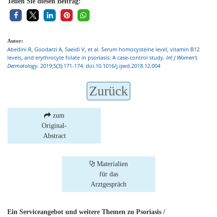
Teilen Sie diesen Beitrag:
Autor:
Abedini R, Goodarzi A, Saeidi V, et al. Serum homocysteine level, vitamin B12
levels, and erythrocyte folate in psoriasis: A case-control study.
Int J Women’s
Dermatology
. 2019;5(3):171-174. doi:10.1016/j.ijwd.2018.12.004
Zurück
zum
Original-
Abstract
Materialien
für das
Arztgespräch
Ein Serviceangebot und weitere Themen zu Psoriasis /