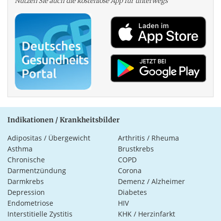
Nutzen Sie auch die kosten­lose App für unterwegs
Indikationen / Krankheitsbilder
Adipositas / Übergewicht
Arthritis / Rheuma
Asthma
Brustkrebs
Chronische
COPD
Darmentzündung
Corona
Darmkrebs
Demenz / Alzheimer
Depression
Diabetes
Endometriose
HIV
Interstitielle Zystitis
KHK / Herzinfarkt