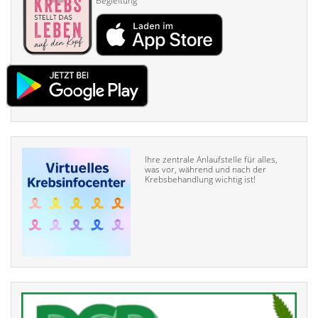
Begleitung
Ihre zentrale Anlaufstelle für alles,
was vor, während und nach der
Krebsbehandlung wichtig ist!