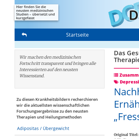
Hier finden Sie die
neusten medizinischen
Studien – übersetzt und
kurzgefasst
Startseite
Das Gesu
Wir machen den medizinischen
Therapi
Fortschritt transparent und bringen alle
Interessierten auf den neusten
Zusamme
Wissenstand.
Depress
Nachh
Zu diesen Krankheitsbildern recherchieren
Ernäh
wir die aktuellsten wissenschaftlichen
Forschungs­ergebnisse zu den neusten
„Fres
Therapien und Heilungsmethoden
Adipositas / Übergewicht
Original Titel: