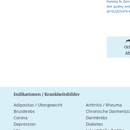
Parletta N, Zar
diet quality an
2019;22(7):474-
Or
Ab
Indikationen / Krankheitsbilder
Adipositas / Übergewicht
Arthritis / Rheuma
Brustkrebs
Chronische Darmentz
Corona
Darmkrebs
Depression
Diabetes