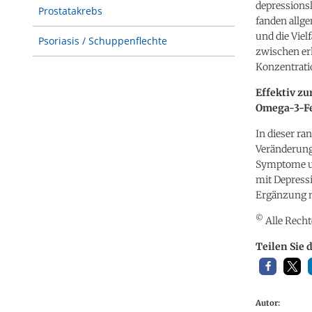
depressions
Prostatakrebs
fanden allge
und die Vie
Psoriasis / Schuppenflechte
zwischen er
Konzentratio
Effektiv z
Omega-3-F
In dieser ra
Veränderung
Symptome u
mit Depress
Ergänzung n
©
Alle Recht
Teilen Sie 
Autor: