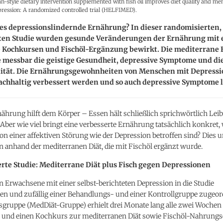
-style dietary intervention supplemented with fish oil improves diet quality and men
pression: A randomized controlled trial (HELFIMED).
 es depressionslindernde Ernährung? In dieser randomisierten,
rten Studie wurden gesunde Veränderungen der Ernährung mit 
e Kochkursen und Fischöl-Ergänzung bewirkt. Die mediterrane
e messbar die geistige Gesundheit, depressive Symptome und di
ität. Die Ernährungsgewohnheiten von Menschen mit Depress
chhaltig verbessert werden und so auch depressive Symptome 
hrung hilft dem Körper – Essen hält schließlich sprichwörtlich Leib
ber wie viel bringt eine verbesserte Ernährung tatsächlich konkret
 einer affektiven Störung wie der Depression betroffen sind? Dies 
 anhand der mediterranen Diät, die mit Fischöl ergänzt wurde.
rte Studie: Mediterrane Diät plus Fisch gegen Depressionen
Erwachsene mit einer selbst-berichteten Depression in die Studie
 und zufällig einer Behandlungs- und einer Kontrollgruppe zugeord
gruppe (MedDiät-Gruppe) erhielt drei Monate lang alle zwei Wochen
 und einen Kochkurs zur mediterranen Diät sowie Fischöl-Nahrung