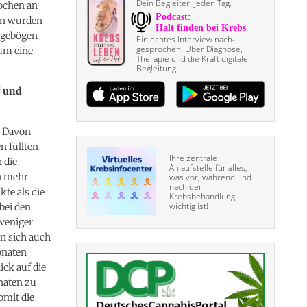
Dein Begleiter. Jeden Tag.
Wochen an
ten wurden
ragebögen
Ein echtes Interview nach­
gesprochen. Über Diagnose,
um eine
Therapie und die Kraft digitaler
Begleitung
“ und
. Davon
n füllten
Ihre zentrale
 die
Anlaufstelle für alles,
n mehr
was vor, während und
nach der
te als die
Krebsbehandlung
wichtig ist!
bei den
weniger
n sich auch
onaten
ick auf die
naten zu
omit die