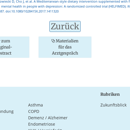
nowiecki D, Cho J, et al. A Mediterranean-style dietary intervention supplemented with f
d mental health in people with depression: A randomized controlled trial (HELFIMED).
N
487. doi:10.1080/1028415X.2017.1411320
Zurück
zum
Materialien
iginal-
für das
stract
Arztgespräch
Rubriken
Asthma
Zukunftsblick
ündung
COPD
Demenz / Alzheimer
Endometriose