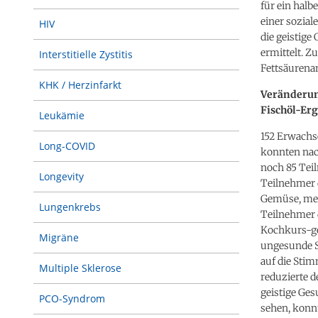
für ein halb
einer sozial
HIV
die geistige
ermittelt. 
Interstitielle Zystitis
Fettsäurena
KHK / Herzinfarkt
Veränderun
Fischöl-Er
Leukämie
152 Erwachs
Long-COVID
konnten nac
noch 85 Tei
Longevity
Teilnehmer 
Gemüse, meh
Lungenkrebs
Teilnehmer 
Kochkurs-ge
Migräne
ungesunde S
auf die Sti
Multiple Sklerose
reduzierte d
geistige Ge
PCO-Syndrom
sehen, konnt