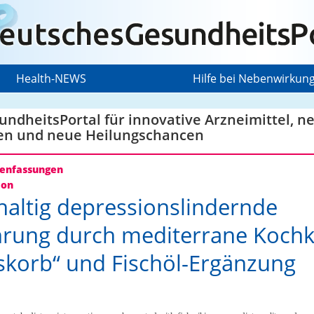
Health-NEWS
Hilfe bei Nebenwirkun
ndheitsPortal für innovative Arzneimittel, n
en und neue Heilungschancen
nfassungen
ion
altig depressionslindernde
rung durch mediterrane Kochk
skorb“ und Fischöl-Ergänzung