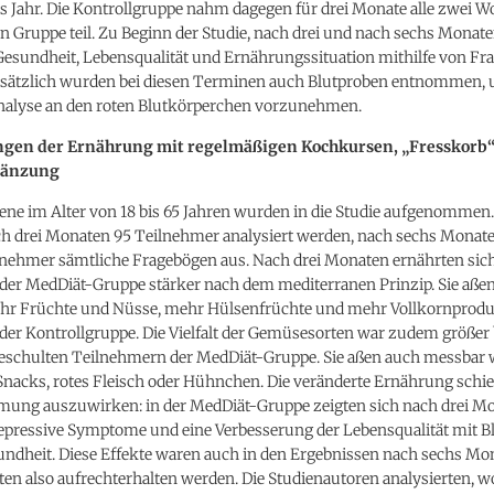
es Jahr. Die Kontrollgruppe nahm dagegen für drei Monate alle zwei 
en Gruppe teil. Zu Beginn der Studie, nach drei und nach sechs Mona
 Gesundheit, Lebensqualität und Ernährungssituation mithilfe von F
Zusätzlich wurden bei diesen Terminen auch Blutproben entnommen, 
nalyse an den roten Blutkörperchen vorzunehmen.
gen der Ernährung mit regelmäßigen Kochkursen, „Fresskorb
gänzung
ene im Alter von 18 bis 65 Jahren wurden in die Studie aufgenommen
h drei Monaten 95 Teilnehmer analysiert werden, nach sechs Monate
lnehmer sämtliche Fragebögen aus. Nach drei Monaten ernährten sich
der MedDiät-Gruppe stärker nach dem mediterranen Prinzip. Sie aße
r Früchte und Nüsse, mehr Hülsenfrüchte und mehr Vollkornproduk
der Kontrollgruppe. Die Vielfalt der Gemüsesorten war zudem größer 
schulten Teilnehmern der MedDiät-Gruppe. Sie aßen auch messbar 
nacks, rotes Fleisch oder Hühnchen. Die veränderte Ernährung schie
mmung auszuwirken: in der MedDiät-Gruppe zeigten sich nach drei M
epressive Symptome und eine Verbesserung der Lebensqualität mit Bl
sundheit. Diese Effekte waren auch in den Ergebnissen nach sechs Mo
en also aufrechterhalten werden. Die Studienautoren analysierten, w