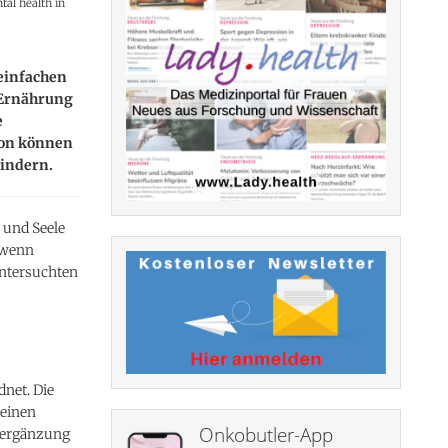
tal health in
einfachen
 Ernährung
e
ion können
lindern.
 und Seele
, wenn
untersuchten
net. Die
 einen
Onkobutler-App
sergänzung