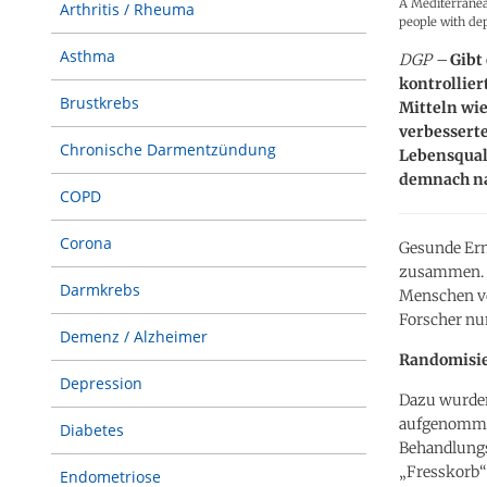
A Mediterranean
Arthritis / Rheuma
people with de
Asthma
DGP –
Gibt
kontrollie
Brustkrebs
Mitteln wi
verbessert
Chronische Darmentzündung
Lebensqual
demnach na
COPD
Corona
Gesunde Ernä
zusammen. A
Darmkrebs
Menschen von
Forscher nun
Demenz / Alzheimer
Randomisie
Depression
Dazu wurden 
aufgenommen
Diabetes
Behandlungs
„Fresskorb“
Endometriose