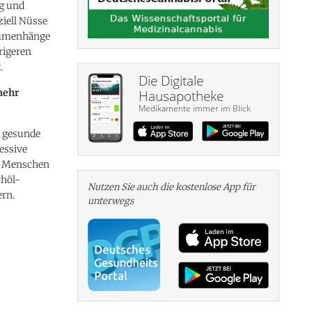
g und
ziell Nüsse
sammenhänge
rigeren
.
Die Digitale
mehr
Hausapotheke
Medikamente immer im Blick
s gesunde
essive
n Menschen
chöl-
Nutzen Sie auch die kosten­lose App für
ern.
unterwegs