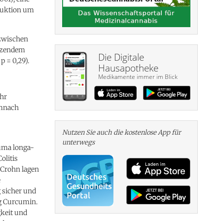
eduktion um
 zwischen
änzendem
Die Digitale
p = 0,29).
Hausapotheke
Medikamente immer im Blick
ehr
emnach
Nutzen Sie auch die kosten­lose App für
unterwegs
uma longa-
olitis
 Crohn lagen
e
 sicher und
mg Curcumin.
gkeit und