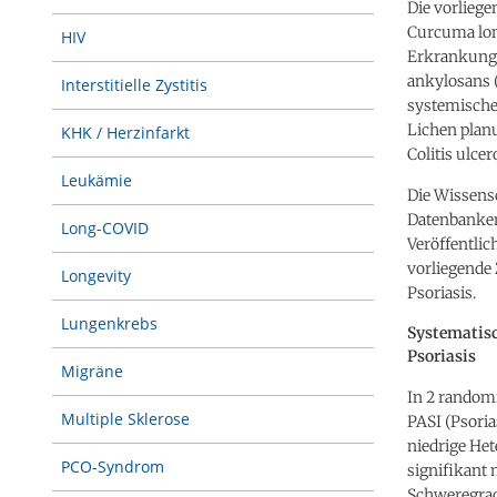
Die vorliege
Curcuma lon
HIV
Erkrankunge
ankylosans 
Interstitielle Zystitis
systemischer
Lichen plan
KHK / Herzinfarkt
Colitis ulc
Leukämie
Die Wissensc
Datenbanken
Long-COVID
Veröffentli
vorliegende
Longevity
Psoriasis.
Lungenkrebs
Systematis
Psoriasis
Migräne
In 2 randomi
Multiple Sklerose
PASI (Psoria
niedrige Het
PCO-Syndrom
signifikant 
Schweregrads 