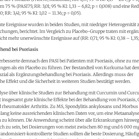
 75 % (PASI75; RR: 3,01; 95 % KI: 1,33 – 6,82; p = 0,008) und eine R
 RR: 3,41; 95 % KI: 1,02 – 11.36; p = 0,05).
e Ereignisse wurden in beiden Studien, mit niedriger Heterogenität
chungen, berichtet. Im Vergleich zu Placebo-Gruppe traten mit erg
ht mehr unerwünschte Ereignisse auf (RR: 0,71; 95 % KI: 0,38 – 1,35; 
chend bei Psoriasis
rbesserte demnach den PASI bei Patienten mit Psoriasis, ohne zu m
gen als ein Placebo zu führen. Der Bestandteil von Kurkuma hat d
zial als Ergänzungsbehandlung bei Psoriasis. Allerdings muss der
he Effekt und die Sicherheit in weiteren Studien bestätigt werden.
lyse über klinische Studien zur Behandlung mit Curcumin und Curc
t insgesamt gute klinische Effekte bei der Behandlung von Psoriasis, C
d rheumatoider Arthritis. Zu MS, Spondylitis ankylosans und Morbus
slang keine ausreichenden klinischen Daten vor, um eine Metaanalys
 zu können. Die Anwendung scheint über alle Erkrankungen hinweg
lich zu sein, bei Dosierungen von meist zwischen 80 mg und 6 000 
andomisiert-kontrollierte Studien sollten die beste Dosierung, Häufi