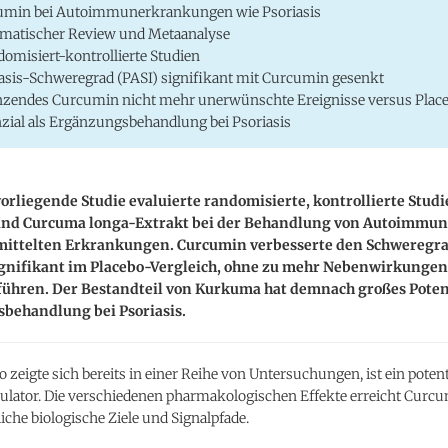
umin bei Autoimmunerkrankungen wie Psoriasis
matischer Review und Metaanalyse
domisiert-kontrollierte Studien
asis-Schweregrad (PASI) signifikant mit Curcumin gesenkt
zendes Curcumin nicht mehr unerwünschte Ereignisse versus Plac
zial als Ergänzungsbehandlung bei Psoriasis
vorliegende Studie evaluierte randomisierte, kontrollierte Studi
nd Curcuma longa-Extrakt bei der Behandlung von Autoimmun
ttelten Erkrankungen. Curcumin verbesserte den Schweregra
ignifikant im Placebo-Vergleich, ohne zu mehr Nebenwirkungen 
führen. Der Bestandteil von Kurkuma hat demnach großes Potenz
behandlung bei Psoriasis.
 zeigte sich bereits in einer Reihe von Untersuchungen, ist ein poten
tor. Die verschiedenen pharmakologischen Effekte erreicht Curcu
iche biologische Ziele und Signalpfade.