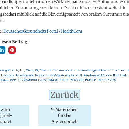
Behandlung ermitteln und den Wirkmechanismus bei Autoimmun- u
telten Erkrankungen zu klären. Darüber hinaus besteht weiterhin
gsbedarf mit Blick auf die Bioverfügbarkeit von oralem Curcumin u
t.
e:
DeutschesGesundheitsPortal / HealthCom
diesen Beitrag:
 Yang K, Yu G, Li J, Xiang W, Chen H. Curcumin and Curcuma longa Extract in the Treatm
Diseases: A Systematic Review and Meta-Analysis of 31 Randomized Controlled Trials.
896476. doi: 10.3389/fimmu.2022.896476. PMID: 35979355; PMCID: PMC9376628.
Zurück
zum
Materialien
iginal-
für das
stract
Arztgespräch