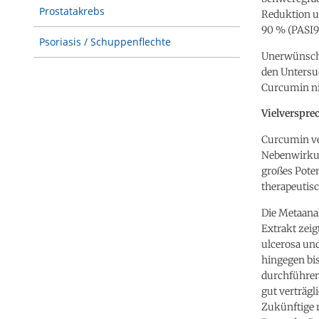
Prostatakrebs
Reduktion um
90 % (PASI90;
Psoriasis / Schuppenflechte
Unerwünscht
den Untersu
Curcumin nic
Vielverspre
Curcumin ve
Nebenwirkun
großes Poten
therapeutisc
Die Metaana
Extrakt zeig
ulcerosa un
hingegen bi
durchführen
gut verträg
Zukünftige r