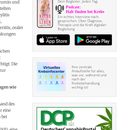
Dein Begleiter. Jeden Tag.
urcumin und
telten
litis
Ein echtes Interview nach­
gesprochen. Über Diagnose,
,
Therapie und die Kraft digitaler
itis, oraler
Begleitung
ankungen
lichen
t
tigt. Die
Ihre zentrale
zur
Anlaufstelle für alles,
was vor, während und
nach der
Krebsbehandlung
ngen wie
wichtig ist!
hand des
r eine
 bei
001), eine