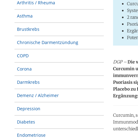
Arthritis / Rheuma
Curc
Syste
Asthma
2 ran
Psori
Brustkrebs
Ergän
Poten
Chronische Darmentzündung
COPD
DGP –
Die 
Curcumin u
Corona
immunvermi
Darmkrebs
Psoriasis s
Placebo zu 
Demenz / Alzheimer
Ergänzungs
Depression
Curcumin, so
Diabetes
Immunmodula
unterschiedl
Endometriose