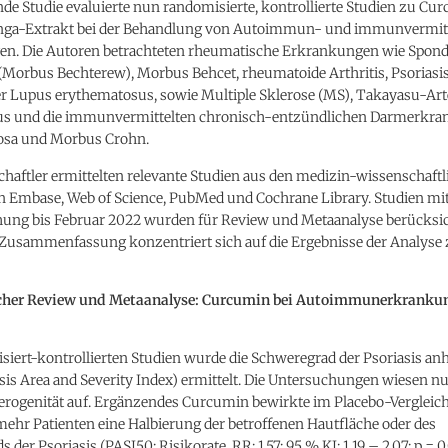
nde Studie evaluierte nun randomisierte, kontrollierte Studien zu C
ga-Extrakt bei der Behandlung von Autoimmun- und immunvermit
n. Die Autoren betrachteten rheumatische Erkrankungen wie Spondy
(Morbus Bechterew), Morbus Behcet, rheumatoide Arthritis, Psoriasis
 Lupus erythematosus, sowie Multiple Sklerose (MS), Takayasu-Arteri
us und die immunvermittelten chronisch-entzündlichen Darmerkr
erosa und Morbus Crohn.
haftler ermittelten relevante Studien aus den medizin-wissenschaft
 Embase, Web of Science, PubMed und Cochrane Library. Studien mi
chung bis Februar 2022 wurden für Review und Metaanalyse berücksich
 Zusammenfassung konzentriert sich auf die Ergebnisse der Analyse 
cher Review und Metaanalyse: Curcumin bei Autoimmunerkranku
siert-kontrollierten Studien wurde die Schweregrad der Psoriasis an
sis Area and Severity Index) ermittelt. Die Untersuchungen wiesen nu
erogenität auf. Ergänzendes Curcumin bewirkte im Placebo-Vergleich
mehr Patienten eine Halbierung der betroffenen Hautfläche oder des
der Psoriasis (PASI50; Risikorate, RR: 1,57; 95 % KI: 1,19 – 2.07; p = 0,