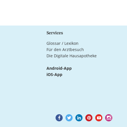
Services
Glossar / Lexikon
Für den Arztbesuch
Die Digitale Hausapotheke
Android-App
iOS-App
Goto
Goto
Goto
Goto
Goto
Goto