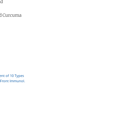
nd
nd Curcuma
ent of 10 Types
 Front Immunol.