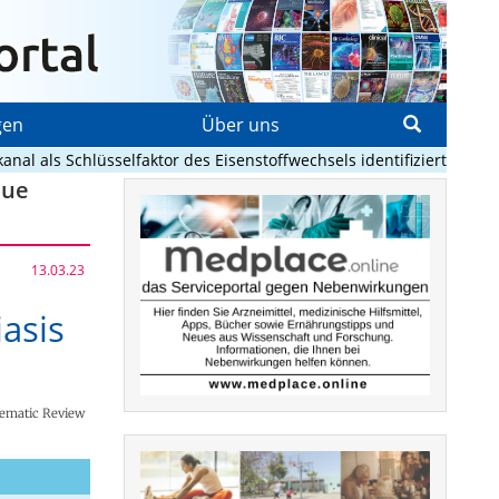
gen
Über uns
als Schlüsselfaktor des Eisenstoffwechsels identifiziert
Adiposit
eue
13.03.23
asis
tematic Review