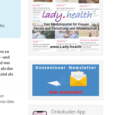
ebo
en zu
- und
d von
als das
ial als
ter
min über
Onkobutler-App