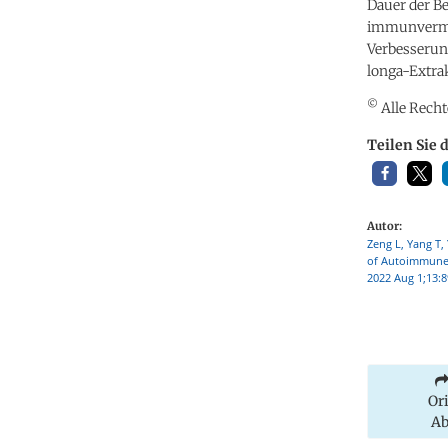
Dauer der 
immunvermit
Verbesserun
longa-Extrak
©
Alle Recht
Teilen Sie 
Autor:
Zeng L, Yang T,
of Autoimmune 
2022 Aug 1;13:
Or
Ab