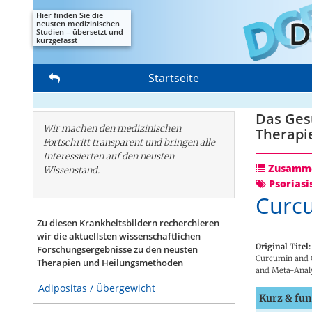
Hier finden Sie die
neusten medizinischen
Studien – übersetzt und
kurzgefasst
Startseite
Das Gesu
Wir machen den medizinischen
Therapi
Fortschritt transparent und bringen alle
Interessierten auf den neusten
Zusamme
Wissenstand.
Psoriasi
Curcu
Zu diesen Krankheitsbildern recherchieren
wir die aktuellsten wissenschaftlichen
Original Titel:
Forschungs­ergebnisse zu den neusten
Curcumin and C
Therapien und Heilungsmethoden
and Meta-Analy
Adipositas / Übergewicht
Kurz & fun