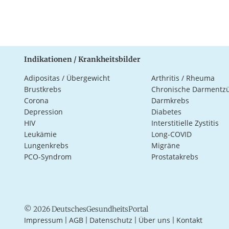
Indikationen / Krankheitsbilder
Adipositas / Übergewicht
Arthritis / Rheuma
Brustkrebs
Chronische Darmentz
Corona
Darmkrebs
Depression
Diabetes
HIV
Interstitielle Zystitis
Leukämie
Long-COVID
Lungenkrebs
Migräne
PCO-Syndrom
Prostatakrebs
© 2026 DeutschesGesundheitsPortal
Impressum
AGB
Datenschutz
Über uns
Kontakt
|
|
|
|