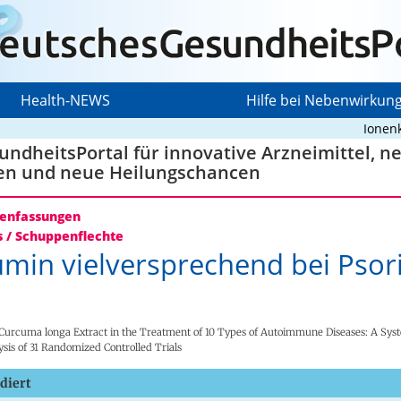
Health-NEWS
Hilfe bei Nebenwirkun
Ionenkanal 
ndheitsPortal für innovative Arzneimittel, n
en und neue Heilungschancen
nfassungen
s / Schuppenflechte
min vielversprechend bei Psori
urcuma longa Extract in the Treatment of 10 Types of Autoimmune Diseases: A Sys
sis of 31 Randomized Controlled Trials
diert