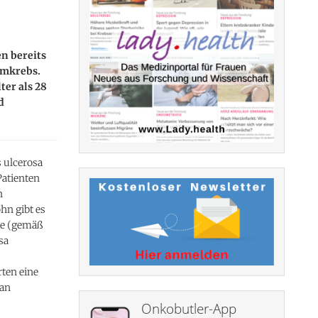
n bereits
rmkrebs.
ter als 28
d
 ulcerosa
Patienten
n
hn gibt es
ge (gemäß
sa
ten eine
 an
Onkobutler-App