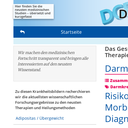
Hier finden Sie die
neusten medizinischen
Studien – übersetzt und
kurzgefasst
Startseite
Das Gesu
Wir machen den medizinischen
Therapi
Fortschritt transparent und bringen alle
Interessierten auf den neusten
Darm
Wissenstand.
Zusamme
Darmkr
Zu diesen Krankheitsbildern recherchieren
Risik
wir die aktuellsten wissenschaftlichen
Forschungs­ergebnisse zu den neusten
Morbu
Therapien und Heilungsmethoden
Diagn
Adipositas / Übergewicht