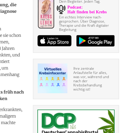
Dein Begleiter. Jeden Tag.
ung, die
Diagnose
Ein echtes Interview nach­
gesprochen. Über Diagnose,
Therapie und die Kraft digitaler
n
Begleitung
e sie schon
amen,
8 Jahren
nkten, und
tiert
r, um
Ihre zentrale
Anlaufstelle für alles,
sammenhang
was vor, während und
nach der
Krebsbehandlung
wichtig ist!
ts früh nach
nken
erkrankten,
stmaligem
n machte