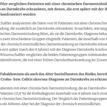
ftler verglichen Patienten mit einer chronischen Darmentzünd
h an Darmkrebs erkrankten, mit denen, die erst später mit der 
konfrontiert wurden
haftler analysierten die Daten von 93 Patienten mit einer chronische
ung, die zusätzlich an Darmkrebs erkrankten. Je nachdem, wie lang
nischen Darmentzündung litten, als sie die Darmkrebs-Diagnose bek
n zwei verschiedene Gruppen eingeteilt: Patienten, die innerhalb von 
 der chronisch entzündlichen Darmerkrankung an Darmkrebs erkra
ie erst später (nach den 8 Jahren) mit der Diagnose Darmkrebs konfron
 Wissenschaftler verglichen die beiden Patientengruppen miteinande
 identifizieren, die mit einer frühen Darmkrebserkrankung im Zu
Tabakkonsum als auch das Alter beeinflussten das Risiko, berei
 Crohn- bzw. Colitis ulcerosa-Diagnose an Darmkrebs zu erkra
Patienten mit einer chronischen Darmentzündung, die an Darmkrebs 
 Patienten (11,8 %) die Krebsdiagnose innerhalb von 8 Jahren nach er
er chronischen Darmentzündung. Der Vergleich der Patientengruppe
ss ein höheres Alter bei der Diagnose der chronisch entzündlichen