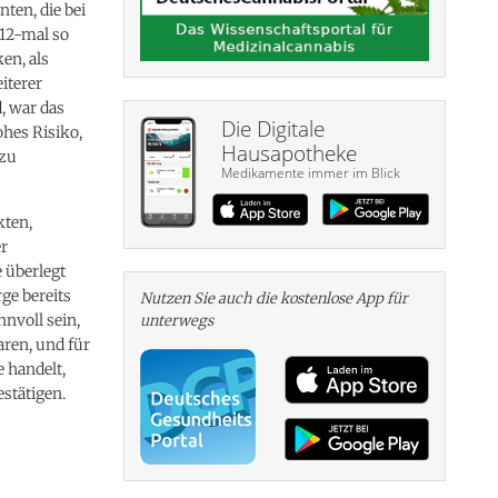
ten, die bei
 12-mal so
en, als
iterer
, war das
Die Digitale
ohes Risiko,
Hausapotheke
 zu
Medikamente immer im Blick
kten,
er
 überlegt
ge bereits
Nutzen Sie auch die kosten­lose App für
nnvoll sein,
unterwegs
aren, und für
e handelt,
stätigen.