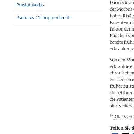
Darmerkranku
Prostatakrebs
der Morbus C
hohes Risiko
Psoriasis / Schuppenflechte
Patienten, d
Faktor, der
Rauchen von 
bereits frü
erkranken, a
Von den Mor
erkrankte et
chronischen
werden, ob e
früher zu st
die bei ihre
die Patiente
sind weitere
©
Alle Recht
Teilen Sie 