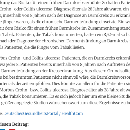
ng das Risiko für einen frühen Darmkrebs erhöhte. So hatten Patien
rohn- oder Colitis ulcerosa-Diagnose älter als 28 Jahre alt waren, ein
, innerhalb von 8 Jahren nach der Diagnose an Darmkrebs zu erkrank
ie jünger waren, als die chronische Darmentzündung einsetzte. Ein we
 mit dem Risiko für einen frühen Darmkrebs im Zusammenhang stand
Tabak. Patienten, die Tabak konsumierten, hatten ein 8,52-mal so h
h nach der Diagnose der chronischen Darmentzündung an Darmkrebs
ls Patienten, die die Finger vom Tabak ließen.
bus Crohn- und Colitis ulcerosa-Patienten, die an Darmkrebs erkran
wa jeder 8. Patienten bereits innerhalb von 8 Jahren nach Auftreten d
 Darmentzündung an der Krebserkrankung. Aus diesem Grund sollte
s bei bestimmten Patienten nicht sinnvoll wäre, die Darmkrebsvorsor
arten als derzeit empfohlen. Dies könnte vor allem für die Patienten si
r Morbus Crohn- bzw. Colitis ulcerosa-Diagnose älter als 28 Jahre alt w
n, die Tabak konsumieren. Da es sich jedoch hier um eine kleine Studi
, größer angelegte Studien wünschenswert, um diese Ergebnisse zu be
e:
DeutschesGesundheitsPortal / HealthCom
diesen Beitrag: