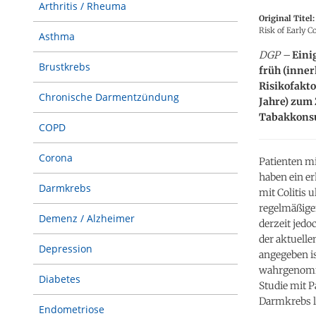
Arthritis / Rheuma
Original Titel:
Risk of Early C
Asthma
DGP –
Eini
Brustkrebs
früh (inne
Risikofakto
Chronische Darmentzündung
Jahre) zum 
Tabakkons
COPD
Corona
Patienten m
haben ein e
Darmkrebs
mit Colitis 
regelmäßige
Demenz / Alzheimer
derzeit jed
der aktuelle
Depression
angegeben is
wahrgenomme
Diabetes
Studie mit 
Darmkrebs li
Endometriose