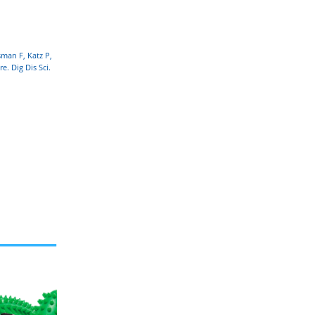
sman F, Katz P,
e. Dig Dis Sci.