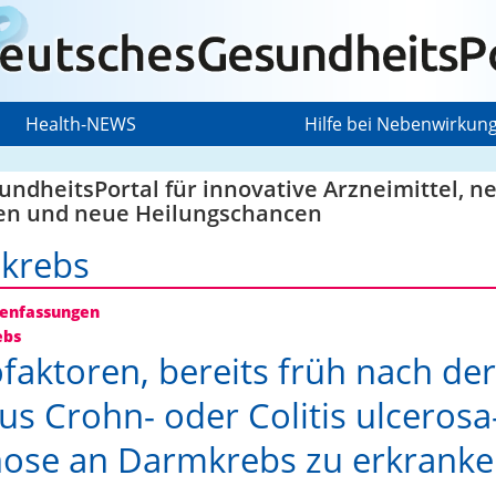
Health-NEWS
Hilfe bei Nebenwirkun
ndheitsPortal für innovative Arzneimittel, n
en und neue Heilungschancen
krebs
nfassungen
ebs
ofaktoren, bereits früh nach der
s Crohn- oder Colitis ulcerosa
ose an Darmkrebs zu erkrank