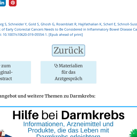
 S, Schneider Y, Gold S, Ghosh G, Rosenblatt R, Hajifathalian K, Scherl E, Schnoll-Sus
sk of Early Colorectal Cancers Needs to Be Considered in Inflammatory Bowel Disease Car
i: 10.1007/s10620-019-05554-1. [Epub ahead of print]
Zurück
zum
Materialien
iginal-
für das
stract
Arztgespräch
eangebot und weitere Themen zu Darmkrebs: