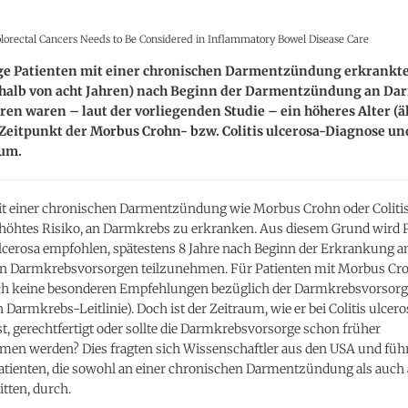
olorectal Cancers Needs to Be Considered in Inflammatory Bowel Disease Care
ge Patienten mit einer chronischen Darmentzündung erkrankte
rhalb von acht Jahren) nach Beginn der Darmentzündung an Da
ren waren – laut der vorliegenden Studie – ein höheres Alter (äl
Zeitpunkt der Morbus Crohn- bzw. Colitis ulcerosa-Diagnose un
um.
it einer chronischen Darmentzündung wie Morbus Crohn oder Colitis
rhöhtes Risiko, an Darmkrebs zu erkranken. Aus diesem Grund wird 
ulcerosa empfohlen, spätestens 8 Jahre nach Beginn der Erkrankung a
n Darmkrebsvorsorgen teilzunehmen. Für Patienten mit Morbus Cro
och keine besonderen Empfehlungen bezüglich der Darmkrebsvorsor
n Darmkrebs-Leitlinie). Doch ist der Zeitraum, wie er bei Colitis ulcero
t, gerechtfertigt oder sollte die Darmkrebsvorsorge schon früher
n werden? Dies fragten sich Wissenschaftler aus den USA und führ
Patienten, die sowohl an einer chronischen Darmentzündung als auch
tten, durch.