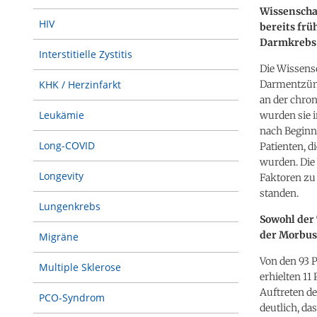
Wissenscha
HIV
bereits frü
Darmkrebs 
Interstitielle Zystitis
Die Wissensc
Darmentzünd
KHK / Herzinfarkt
an der chro
Leukämie
wurden sie i
nach Beginn
Long-COVID
Patienten, d
wurden. Die
Longevity
Faktoren zu
standen.
Lungenkrebs
Sowohl der 
der Morbus
Migräne
Von den 93 
Multiple Sklerose
erhielten 11
Auftreten d
PCO-Syndrom
deutlich, da