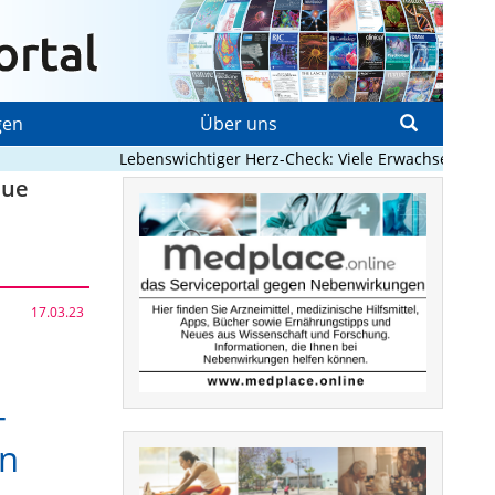
gen
Über uns
Lebenswichtiger Herz-Check: Viele Erwachsene mit ang
eue
17.03.23
-
en