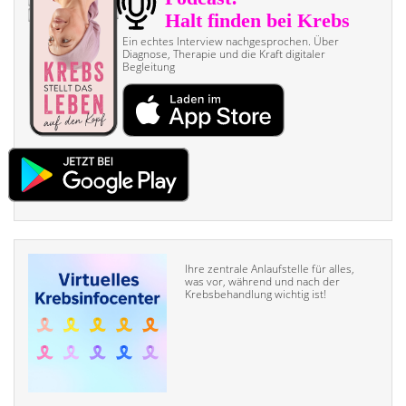
Ein echtes Interview nach­gesprochen. Über
Diagnose, Therapie und die Kraft digitaler
Begleitung
Ihre zentrale Anlaufstelle für alles,
was vor, während und nach der
Krebsbehandlung wichtig ist!