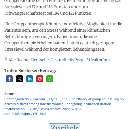
Gruppensitzung bei 116 Punkten. Beim Embryotransfer lag das
Stresslevel bei 179 und 118 Punkten und zum
Schwangerschaftstest bei 184 und 121 Punkten.
Eine Gruppentherapie könnte eine effektive Möglichkeit für die
Patientin sein, um den Stress während einer künstlichen
Befruchtung zu verringern. Patientinnen, die eine
Gruppentherapie erhalten hatten, hatten deutlich geringere
Stresslevel während der kompletten Behandlungszeit.
©
Alle Rechte:
DeutschesGesundheitsPortal / HealthCom
Teilen Sie diesen Beitrag:
Autor:
Hamzehgardeshi Z, Yazdani F, Elyasi F, et al. The efficacy of group counselling on
perceived stress among infertile women undergoing in vitro fertilization
treatment: An RCT.
Int J Reprod Biomed
. 2019;17(1):57.
doi:10.18502/ijrm.v17i1.3821
Zurück