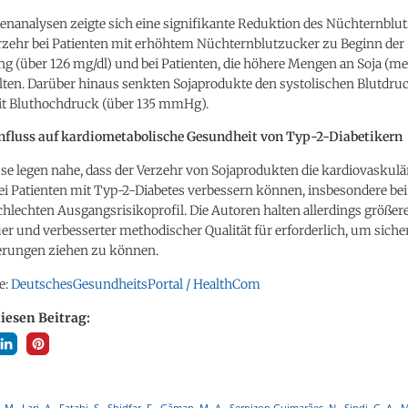
enanalysen zeigte sich eine signifikante Reduktion des Nüchternblu
rzehr bei Patienten mit erhöhtem Nüchternblutzucker zu Beginn der
 (über 126 mg/dl) und bei Patienten, die höhere Mengen an Soja (me
lten. Darüber hinaus senkten Sojaprodukte den systolischen Blutdruc
it Bluthochdruck (über 135 mmHg).
influss auf kardiometabolische Gesundheit von Typ-2-Diabetikern
se legen nahe, dass der Verzehr von Sojaprodukten die kardiovaskulä
i Patienten mit Typ-2-Diabetes verbessern können, insbesondere bei
hlechten Ausgangsrisikoprofil. Die Autoren halten allerdings größer
er und verbesserter methodischer Qualität für erforderlich, um siche
rungen ziehen zu können. ­­­­
e:
DeutschesGesundheitsPortal / HealthCom
diesen Beitrag:
M., Lari, A., Fatahi, S., Shidfar, F., Găman, M.-A., Sernizon Guimarães, N., Sindi, G. A., Ma