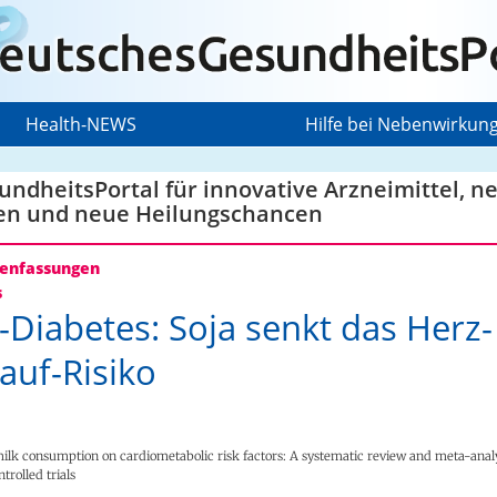
Health-NEWS
Hilfe bei Nebenwirkun
ndheitsPortal für innovative Arzneimittel, n
en und neue Heilungschancen
nfassungen
s
-Diabetes: Soja senkt das Herz-
lauf-Risiko
ilk consumption on cardiometabolic risk factors: A systematic review and meta-analy
rolled trials