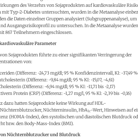
wirkungen des Verzehrs von Sojaprodukten auf kardiovaskuläre Risik
n mit Typ-2-Diabetes untersuchten, wurden in die Metaanalyse einbe
n die Daten einzelner Gruppen analysiert (Subgruppenanalyse), um 
und Ausgangsrisikoprofil zu untersuchen. In die Metaanalyse wurde
mit 867 Teilnehmern eingeschlossen.
 kardiovaskuläre Parameter
von Sojaprodukten führte zu einer signifikanten Verringerung der
ntrationen von:
ceriden (Differenz: -24,73 mg/dl; 95 % Konfidenzintervall, KI: -37,49 % 
cholesterin (Differenz: -9,84 mg/dl; 95 % KI: -15,07, -4,61)
olesterin (Differenz: -6,94 mg/dl; 95 % KI: -11,71 bis -2,17)
tivem Protein (CRP) (Differenz: -1,27 mg/l, 95 % KI: -2,39 bis -0,16)
z dazu hatten Sojaprodukte keine Wirkung auf HDL-
, Nüchternblutzucker, Nüchterninsulin, HbA
-Wert, Hinweisen auf e
1c
tenz (HOMA-Index), den systolischen und diastolischen Blutdruck od
ht bzw. den Body-Mass-Index (BMI).
von Nüchternblutzucker und Blutdruck