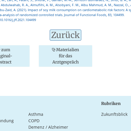
, Abdulwahab, R. A., Almuflihi, A. M., Alsobyani, F. M., Albu Mahmud, A. M., Nazzal, O., 
Abu-Zaid, A. (2021). Impact of soy milk consumption on cardiometabolic risk factors: A s
-analysis of randomized controlled trials. Journal of Functional Foods, 83, 104499.
10.1016/j.jff.2021.104499
Zurück
zum
Materialien
iginal-
für das
stract
Arztgespräch
Rubriken
Asthma
Zukunftsblick
ündung
COPD
Demenz / Alzheimer