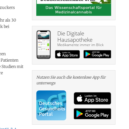
tzuckers
hr als 30
k bei
Die Digitale
Hausapotheke
Medikamente immer im Blick
ren
 Patienten
e Studien mit
re
Nutzen Sie auch die kosten­lose App für
unterwegs
ndili, R. A.,