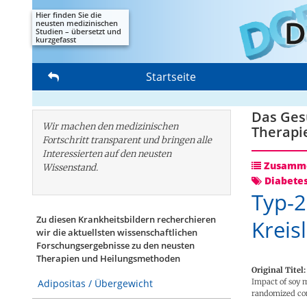
Hier finden Sie die
neusten medizinischen
Studien – übersetzt und
kurzgefasst
Startseite
Das Gesu
Wir machen den medizinischen
Therapi
Fortschritt transparent und bringen alle
Interessierten auf den neusten
Zusamme
Wissenstand.
Diabete
Typ-2
Zu diesen Krankheitsbildern recherchieren
Kreis
wir die aktuellsten wissenschaftlichen
Forschungs­ergebnisse zu den neusten
Therapien und Heilungsmethoden
Original Titel:
Impact of soy m
Adipositas / Übergewicht
randomized cont