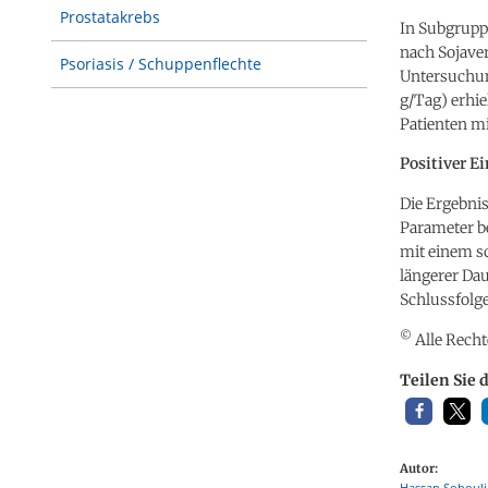
Prostatakrebs
In Subgrupp
nach Sojave
Psoriasis / Schuppenflechte
Untersuchung
g/Tag) erhie
Patienten m
Positiver E
Die Ergebnis
Parameter be
mit einem sc
längerer Dau
Schlussfolge
©
Alle Recht
Teilen Sie 
Autor:
Hassan Sohouli, 