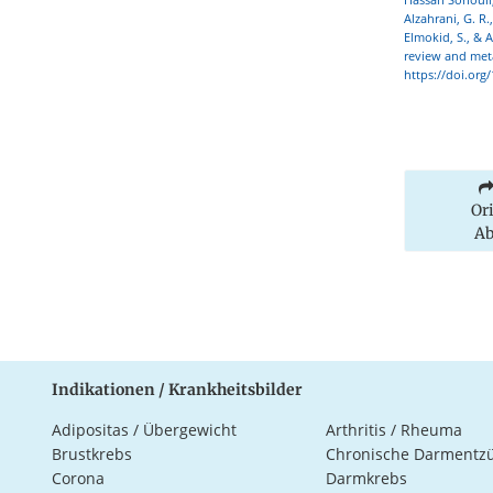
Alzahrani, G. R.
Elmokid, S., & 
review and meta
https://doi.org/
Or
Ab
Indikationen / Krankheitsbilder
Adipositas / Übergewicht
Arthritis / Rheuma
Brustkrebs
Chronische Darmentz
Corona
Darmkrebs