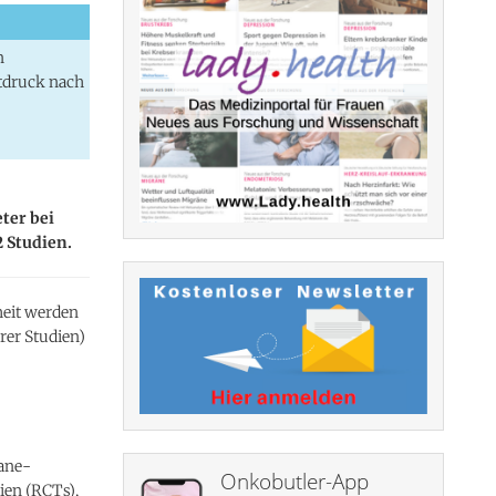
n
tdruck nach
ter bei
 Studien.
heit werden
rer Studien)
ane-
Onkobutler-App
ien (RCTs),