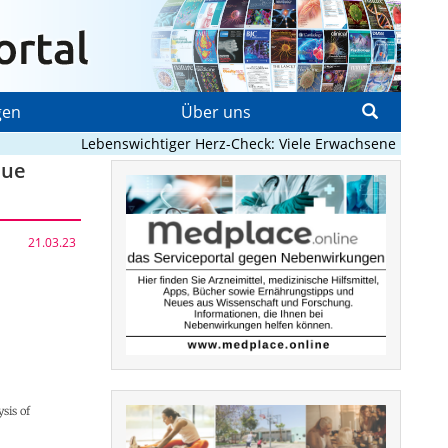
gen
Über uns
Lebenswichtiger Herz-Check: Viele Erwachsene mit angebo
eue
21.03.23
sis of