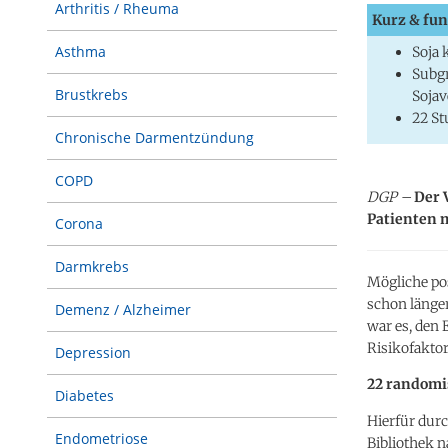
Arthritis / Rheuma
Kurz & fun
Asthma
Soja 
Subgr
Brustkrebs
Sojav
22 St
Chronische Darmentzündung
COPD
DGP –
Der 
Patienten m
Corona
Darmkrebs
Mögliche po
schon länger
Demenz / Alzheimer
war es, den
Risikofakto
Depression
22 randomi
Diabetes
Hierfür dur
Endometriose
Bibliothek n