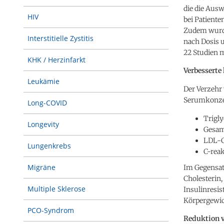
die die Aus
HIV
bei Patiente
Zudem wurde
Interstitielle Zystitis
nach Dosis 
22 Studien 
KHK / Herzinfarkt
Verbesserte
Leukämie
Der Verzehr 
Serumkonze
Long-COVID
Trigly
Longevity
Gesamt
LDL-Ch
Lungenkrebs
C-reak
Migräne
Im Gegensat
Cholesterin
Multiple Sklerose
Insulinresis
Körpergewic
PCO-Syndrom
Reduktion 