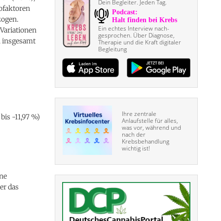
Dein Begleiter. Jeden Tag.
ofaktoren
zogen.
Ein echtes Interview nach­
Variationen
gesprochen. Über Diagnose,
n insgesamt
Therapie und die Kraft digitaler
Begleitung
Ihre zentrale
bis -11,97 %)
Anlaufstelle für alles,
was vor, während und
nach der
Krebsbehandlung
wichtig ist!
ine
er das