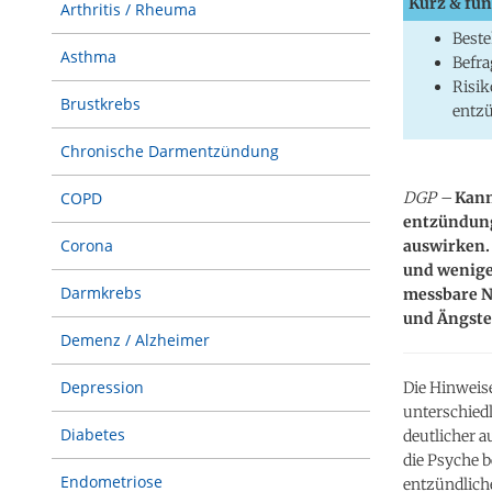
Kurz & fun
Arthritis / Rheuma
Beste
Asthma
Befra
Risik
Brustkrebs
entz
Chronische Darmentzündung
DGP –
Kann
COPD
entzündun
Corona
auswirken.
und wenige
Darmkrebs
messbare Na
und Ängste
Demenz / Alzheimer
Depression
Die Hinwei
unterschied
Diabetes
deutlicher a
die Psyche b
Endometriose
entzündlich