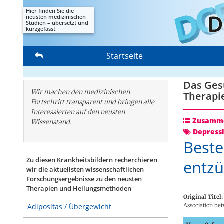
Hier finden Sie die
neusten medizinischen
Studien – übersetzt und
kurzgefasst
Startseite
Das Gesu
Wir machen den medizinischen
Therapi
Fortschritt transparent und bringen alle
Interessierten auf den neusten
Zusamme
Wissenstand.
Depress
Beste
Zu diesen Krankheitsbildern recherchieren
entz
wir die aktuellsten wissenschaftlichen
Forschungs­ergebnisse zu den neusten
Therapien und Heilungsmethoden
Original Titel:
Association bet
Adipositas / Übergewicht