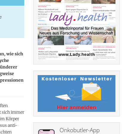
e
n, wie sich
yche
sünderer
ngweise
epressionen
ften
t sich immer
 im Körper
sus anti-
Onkobutler-App
uchten