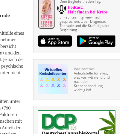
Dein Begleiter. Jeden Tag.
ernde
Ein echtes Interview nach­
gesprochen. Über Diagnose,
Therapie und die Kraft digitaler
Begleitung
thilfe eines
eilnehmer
bersicht
n) und den
 Je nach der
e psychische
Ihre zentrale
unter nicht
Anlaufstelle für alles,
was vor, während und
nach der
Krebsbehandlung
wichtig ist!
itten unter
% (760
 Faktoren
enschen mit
Anteil der