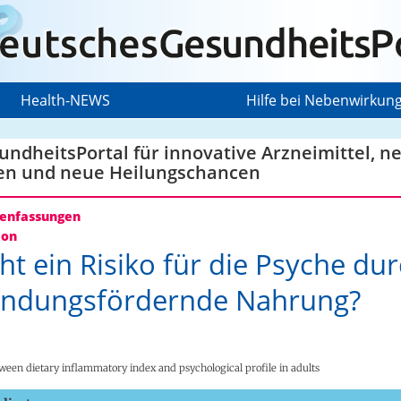
Health-NEWS
Hilfe bei Nebenwirkun
ndheitsPortal für innovative Arzneimittel, n
en und neue Heilungschancen
nfassungen
ion
ht ein Risiko für die Psyche du
ündungsfördernde Nahrung?
ween dietary inflammatory index and psychological profile in adults