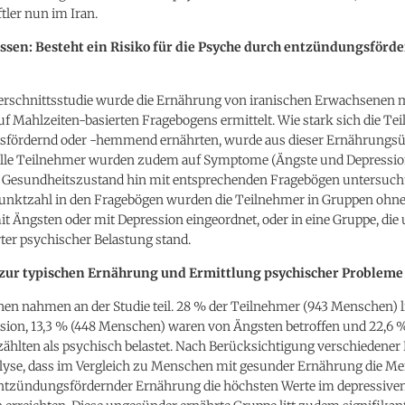
ler nun im Iran.
ssen: Besteht ein Risiko für die Psyche durch entzündungsförd
uerschnittsstudie wurde die Ernährung von iranischen Erwachsenen mi
auf Mahlzeiten-basierten Fragebogens ermittelt. Wie stark sich die T
fördernd oder -hemmend ernährten, wurde aus dieser Ernährungsü
Alle Teilnehmer wurden zudem auf Symptome (Ängste und Depressio
 Gesundheitszustand hin mit entsprechenden Fragebögen untersucht.
Punktzahl in den Fragebögen wurden die Teilnehmer in Gruppen ohn
t Ängsten oder mit Depression eingeordnet, oder in eine Gruppe, die 
ter psychischer Belastung stand.
zur typischen Ernährung und Ermittlung psychischer Probleme
en nahmen an der Studie teil. 28 % der Teilnehmer (943 Menschen) l
ssion, 13,3 % (448 Menschen) waren von Ängsten betroffen und 22,6 
ählten als psychisch belastet. Nach Berücksichtigung verschiedener
alyse, dass im Vergleich zu Menschen mit gesunder Ernährung die M
ntzündungsfördernder Ernährung die höchsten Werte im depressiven 