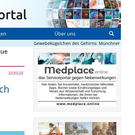
gen
Über uns
Gewebekügelchen des Gehirns: Münchner Forschende 
eue
23.03.23
rch