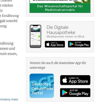
 stärker
t stärker
ür
er Ernährung
 galt sowohl
tung.
Die Digitale
Hausapotheke
Medikamente immer im Blick
Ernährung
sionen und
ssiv essen,
Nutzen Sie auch die kosten­lose App für
unterwegs
lammatory index