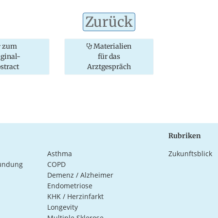
Zurück
zum
Materialien
iginal-
für das
stract
Arztgespräch
Rubriken
Asthma
Zukunftsblick
ündung
COPD
Demenz / Alzheimer
Endometriose
KHK / Herzinfarkt
Longevity
Multiple Sklerose