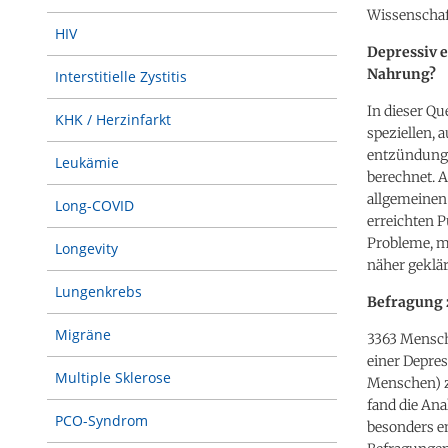
Wissenschaft
HIV
Depressiv e
Nahrung?
Interstitielle Zystitis
In dieser Q
KHK / Herzinfarkt
speziellen, 
entzündungs
Leukämie
berechnet. 
allgemeinen
Long-COVID
erreichten 
Probleme, mi
Longevity
näher geklär
Lungenkrebs
Befragung 
Migräne
3363 Mensch
einer Depre
Multiple Sklerose
Menschen) z
fand die An
PCO-Syndrom
besonders e