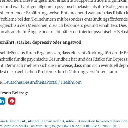
erreichten. Diese ungesünder ernährte Gruppe litt zudem signifikant
n und war häufiger allgemein psychisch belastet als ihre Kollegen mi
hemmender Ernährungsweise. Entsprechend war auch das Risiko f
Probleme bei den Teilnehmern mit besonders entzündungsfördernd
rgleich zu den Menschen, die sich besonders gesund ernährten. Dies
on als auch für Ängste oder nicht näher definierter psychischer Belas
ernährt, stärker depressiv oder angstvoll
 schließen aus ihren Ergebnissen, dass eine entzündungsfördernde 
hteile für die psychische Gesundheit hat und das Risiko für Depres
ht. Demnach mehren sich die Hinweise, dass man sich eventuell depre
est die psychischen Probleme durch Nahrung verstärken kann.
e:
DeutschesGesundheitsPortal / HealthCom
diesen Beitrag:
m A, Keshteli AH, Afshar H, Esmaillzadeh A, Adibi P. Association between dietary inf
al profile in adults.
Clin Nutr
. 2019;38(5):2360-2368. doi:10.1016/j.clnu.2018.10.015