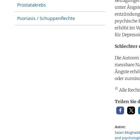
Befragungen 
Prostatakrebs
unter Ängste
entzündungs
Psoriasis / Schuppenflechte
psychische 
erhöht im Ve
für Depressi
Schlechter 
Die Autoren
messbare Nac
Ängste erhö
oder zumind
©
Alle Recht
Teilen Sie 
Autor:
Salari-Moghadda
and psychologic