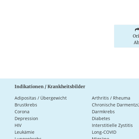
Or
Ab
Indikationen / Krankheitsbilder
Adipositas / Übergewicht
Arthritis / Rheuma
Brustkrebs
Chronische Darmentz
Corona
Darmkrebs
Depression
Diabetes
HIV
Interstitielle Zystitis
Leukämie
Long-COVID
Lungenkrebs
Migräne