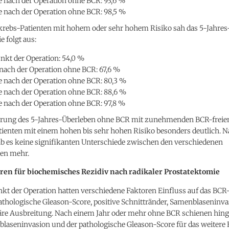
e nach der Operation ohne BCR: 93,6 %
e nach der Operation ohne BCR: 98,5 %
akrebs-Patienten mit hohem oder sehr hohem Risiko sah das 5-Jahre
 folgt aus:
nkt der Operation: 54,0 %
 nach der Operation ohne BCR: 67,6 %
e nach der Operation ohne BCR: 80,3 %
e nach der Operation ohne BCR: 88,6 %
e nach der Operation ohne BCR: 97,8 %
erung des 5-Jahres-Überleben ohne BCR mit zunehmenden BCR-freie
tienten mit einem hohen bis sehr hohen Risiko besonders deutlich. N
b es keine signifikanten Unterschiede zwischen den verschiedenen
en mehr.
ren für biochemisches Rezidiv nach radikaler Prostatektomie
kt der Operation hatten verschiedene Faktoren Einfluss auf das BCR-
athologische Gleason-Score, positive Schnittränder, Samenblaseninv
äre Ausbreitung. Nach einem Jahr oder mehr ohne BCR schienen hin
laseninvasion und der pathologische Gleason-Score für das weitere