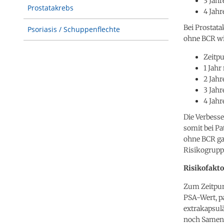
3 Jahr
Prostatakrebs
4 Jahr
Bei Prostat
Psoriasis / Schuppenflechte
ohne BCR wie
Zeitpu
1 Jahr
2 Jahr
3 Jahr
4 Jahr
Die Verbess
somit bei Pa
ohne BCR ga
Risikogrupp
Risikofakto
Zum Zeitpun
PSA-Wert, p
extrakapsul
noch Samenb