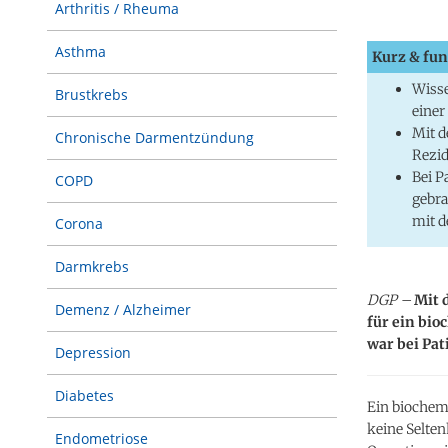
Arthritis / Rheuma
Asthma
Kurz & fun
Wisse
Brustkrebs
einer
Mit d
Chronische Darmentzündung
Rezid
Bei P
COPD
gebra
mit 
Corona
Darmkrebs
DGP –
Mit d
Demenz / Alzheimer
für ein bio
war bei Pat
Depression
Diabetes
Ein biochemi
keine Selten
Endometriose