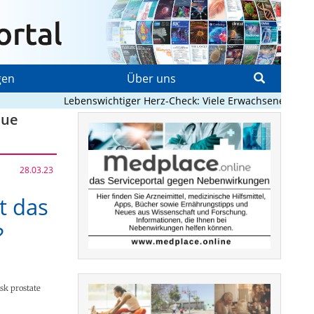
gen
Über uns
Lebenswichtiger Herz-Check: Viele Erwachsene mit angeb
eue
28.03.23
t das
?
isk prostate