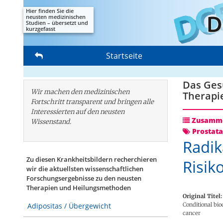
Hier finden Sie die
neusten medizinischen
Studien – übersetzt und
kurzgefasst
Startseite
Das Gesu
Wir machen den medizinischen
Therapi
Fortschritt transparent und bringen alle
Interessierten auf den neusten
Zusamme
Wissenstand.
Prostata
Radik
Zu diesen Krankheitsbildern recherchieren
Risik
wir die aktuellsten wissenschaftlichen
Forschungs­ergebnisse zu den neusten
Therapien und Heilungsmethoden
Original Titel:
Conditional bio
Adipositas / Übergewicht
cancer