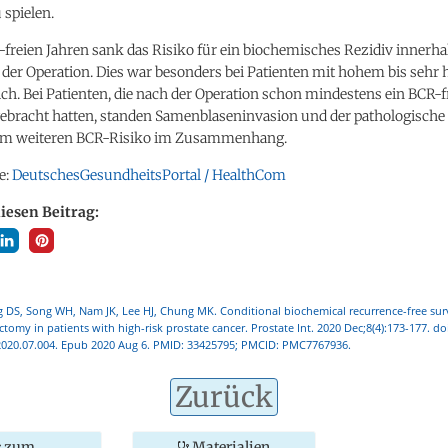
 spielen.
freien Jahren sank das Risiko für ein biochemisches Rezidiv innerhal
 der Operation. Dies war besonders bei Patienten mit hohem bis seh
ich. Bei Patienten, die nach der Operation schon mindestens ein BCR-f
 gebracht hatten, standen Samenblaseninvasion und der pathologische
em weiteren BCR-Risiko im Zusammenhang.
e:
DeutschesGesundheitsPortal / HealthCom
diesen Beitrag:
DS, Song WH, Nam JK, Lee HJ, Chung MK. Conditional biochemical recurrence-free surv
ctomy in patients with high-risk prostate cancer. Prostate Int. 2020 Dec;8(4):173-177. do
.2020.07.004. Epub 2020 Aug 6. PMID: 33425795; PMCID: PMC7767936.
Zurück
zum
Materialien