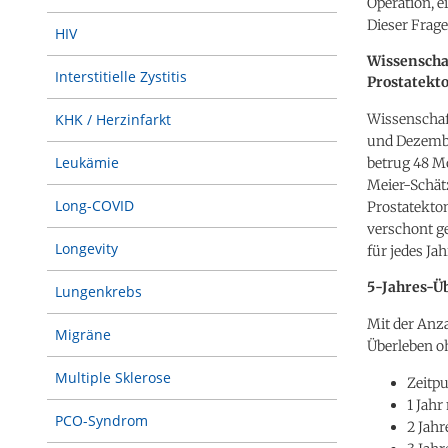
Operation, ei
Dieser Frag
HIV
Wissenschaf
Interstitielle Zystitis
Prostatekt
Wissenschaf
KHK / Herzinfarkt
und Dezembe
Leukämie
betrug 48 Mo
Meier-Schätz
Long-COVID
Prostatekto
verschont g
Longevity
für jedes Ja
5-Jahres-Üb
Lungenkrebs
Mit der Anza
Migräne
Überleben o
Multiple Sklerose
Zeitpu
1 Jahr
PCO-Syndrom
2 Jahr