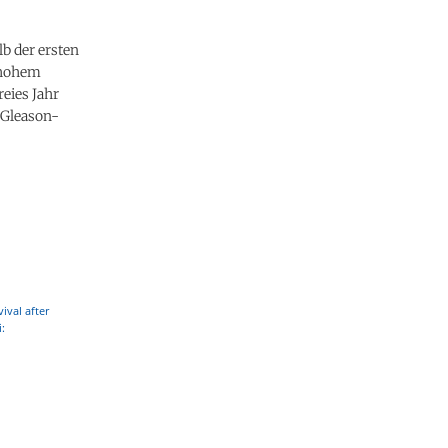
b der ersten
r hohem
reies Jahr
 Gleason-
ival after
i: