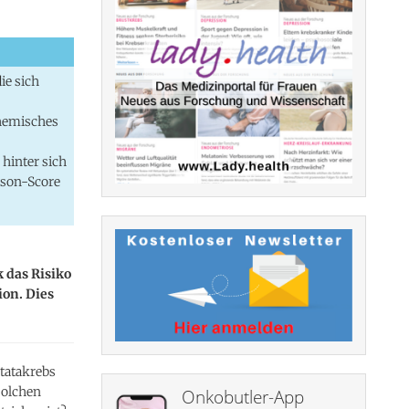
ie sich
chemisches
 hinter sich
ason-Score
 das Risiko
ion. Dies
statakrebs
solchen
Onkobutler-App