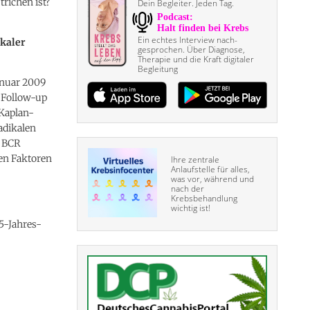
trichen ist?
Dein Begleiter. Jeden Tag.
Ein echtes Interview nach­
ikaler
gesprochen. Über Diagnose,
Therapie und die Kraft digitaler
Begleitung
anuar 2009
e Follow-up
 Kaplan-
adikalen
m BCR
en Faktoren
Ihre zentrale
Anlaufstelle für alles,
was vor, während und
nach der
Krebsbehandlung
wichtig ist!
 5-Jahres-