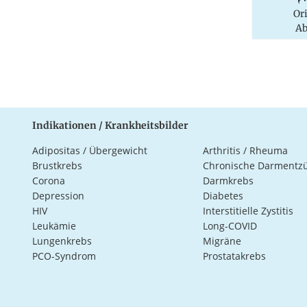
Or
Ab
Indikationen / Krankheitsbilder
Adipositas / Übergewicht
Arthritis / Rheuma
Brustkrebs
Chronische Darmentz
Corona
Darmkrebs
Depression
Diabetes
HIV
Interstitielle Zystitis
Leukämie
Long-COVID
Lungenkrebs
Migräne
PCO-Syndrom
Prostatakrebs