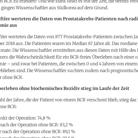
n BCR zu erleiden? Und wie stark sinkt es mit der Zeit, die bereits vers
e gingen Wissenschaftler aus Südkorea auf dem Grund.
tler werteten die Daten von Prostatakrebs-Patienten nach rad
omie aus
tler werteten die Daten von 877 Prostatakrebs-Patienten zwischen J
r 2018 aus. Die Patienten waren im Median 67 Jahre alt. Das median
nate. Die Wissenschaftler ermittelten aus diesen Daten mit Hilfe des
ers die Wahrscheinlichkeit für ein BCR-freies Überleben nach einer r
mie – und zwar bei Patienten, die zwischen 0 und 4 Jahren von eine
eblieben sind. Die Wissenschaftler suchten zudem nach prognostisch
hr ohne BCR.
erleben ohne biochemisches Rezidiv stieg im Laufe der Zeit
hl der Jahre, die der Patient von einem BCR verschont blieb, stieg das
hne BCR:
nkt der Operation: 74,8 %
 nach der Operation ohne BCR: 83,2 %
e nach der Operation ohne BCR: 89,1 %