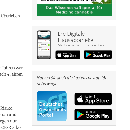
s-Überleben
Die Digitale
Hausapotheke
Medikamente immer im Blick
n Jahren war
ach 4 Jahren
Nutzen Sie auch die kosten­lose App für
unterwegs
Risiko:
asion und
gegen nur
 BCR-Risiko