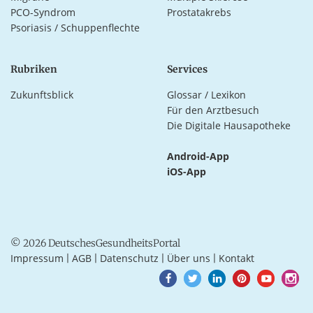
PCO-Syndrom
Prostatakrebs
Psoriasis / Schuppenflechte
Rubriken
Services
Zukunftsblick
Glossar / Lexikon
Für den Arztbesuch
Die Digitale Hausapotheke
Android-App
iOS-App
© 2026 DeutschesGesundheitsPortal
Impressum
AGB
Datenschutz
Über uns
Kontakt
|
|
|
|
Goto
Goto
Goto
Goto
Goto
Goto