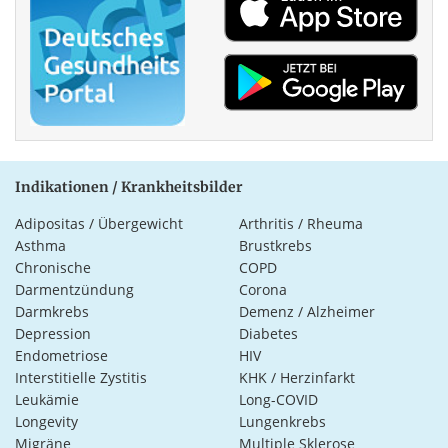
Indikationen / Krankheitsbilder
Adipositas / Übergewicht
Arthritis / Rheuma
Asthma
Brustkrebs
Chronische
COPD
Darmentzündung
Corona
Darmkrebs
Demenz / Alzheimer
Depression
Diabetes
Endometriose
HIV
Interstitielle Zystitis
KHK / Herzinfarkt
Leukämie
Long-COVID
Longevity
Lungenkrebs
Migräne
Multiple Sklerose