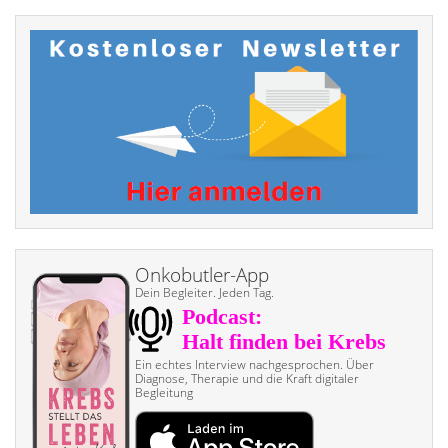
Onkobutler-App
Dein Begleiter. Jeden Tag.
Ein echtes Interview nach­gesprochen. Über
Diagnose, Therapie und die Kraft digitaler
Begleitung