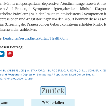
 könnte mit postpartalen depressiven Verstimmungen sowie Anhe
in. Auch Frauen, die Symptome zeigten, aber keine klinische Diagno
e erhöhte Prävalenz (20 % der Frauen mit mindestens 2 Symptomen h
Depressionen und Angststörungen vor der Geburt könnten diese Assoz
Ein Screening der Frauen vor der Geburt könnte ein erhöhtes Risiko f
 Beschwerden aufdecken.
e:
DeutschesGesundheitsPortal / HealthCom
diesen Beitrag:
H, B., VANDERSLICE, J. A., STANFORD, J. B., ROGERS, C. R., EGAN, D. T., … SCHLIEP, K. (20
 and Postpartum Depression Symptoms: A Population-Based Cohort Study. .
/10.1016/j.ajog.2020.12.1215
Zurück
zum
Materialien