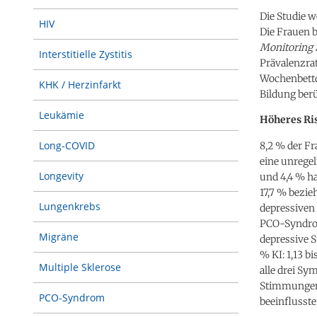
Die Studie w
HIV
Die Frauen 
Monitoring
Interstitielle Zystitis
Prävalenzra
Wochenbettde
KHK / Herzinfarkt
Bildung berü
Leukämie
Höheres Ri
Long-COVID
8,2 % der F
eine unrege
Longevity
und 4,4 % ha
17,7 % bezie
Lungenkrebs
depressiven
PCO-Syndrom 
Migräne
depressive 
% KI: 1,13 b
Multiple Sklerose
alle drei Sy
Stimmungen 
PCO-Syndrom
beeinflusst