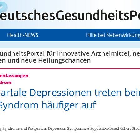
Health-NEWS
Hilfe bei Nebenwirkun
ndheitsPortal für innovative Arzneimittel, n
en und neue Heilungschancen
nfassungen
drom
artale Depressionen treten be
yndrom häufiger auf
ry Syndrome and Postpartum Depression Symptoms: A Population-Based Cohort Stud