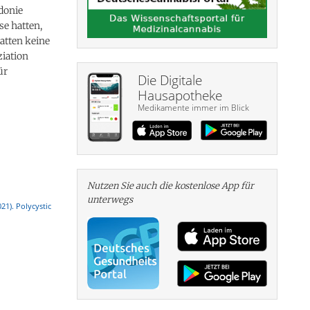
donie
se hatten,
atten keine
iation
ür
Die Digitale
Hausapotheke
Medikamente immer im Blick
Nutzen Sie auch die kosten­lose App für
unterwegs
21). Polycystic