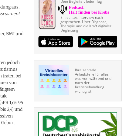
Dein Begleiter. Jeden Tag.
ndung aus.
ssessment
Ein echtes Interview nach­
gesprochen. Über Diagnose,
Therapie und die Kraft digitaler
Begleitung
ter, BMI und
ten jedoch
rsutismus
Ihre zentrale
Anlaufstelle für alles,
 traten bei
was vor, während und
rauen von
nach der
Krebsbehandlung
tätigtem
wichtig ist!
tale
PR 1,65; 95
bis 2,4) und
essiven
 Geburt