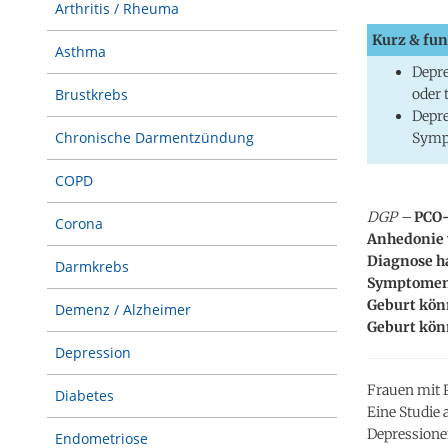
Arthritis / Rheuma
Kurz & fun
Asthma
Depr
oder
Brustkrebs
Depre
Chronische Darmentzündung
Symp
COPD
DGP –
PCO-
Corona
Anhedonie 
Diagnose ha
Darmkrebs
Symptomen 
Geburt könn
Demenz / Alzheimer
Geburt könn
Depression
Frauen mit 
Diabetes
Eine Studie
Depressione
Endometriose