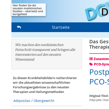
Hier finden Sie die
neusten medizinischen
Studien – übersetzt und
kurzgefasst
Startseite
Das Gesu
Wir machen den medizinischen
Therapi
Fortschritt transparent und bringen alle
Interessierten auf den neusten
Zusamme
Wissenstand.
PCO-Syn
Postp
Zu diesen Krankheitsbildern recherchieren
PCO-S
wir die aktuellsten wissenschaftlichen
Forschungs­ergebnisse zu den neusten
Therapien und Heilungsmethoden
Original Titel:
Polycystic Ova
Adipositas / Übergewicht