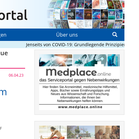
gen
Über uns
Jenseits von COVID-19: Grundlegende Prinzipien, die Pan
eue
06.04.23
im
y