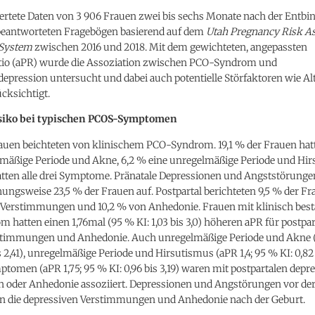
ertete Daten von 3 906 Frauen zwei bis sechs Monate nach der Entbi
beantworteten Fragebögen basierend auf dem
Utah Pregnancy Risk A
 System
zwischen 2016 und 2018. Mit dem gewichteten, angepassten
tio (aPR) wurde die Assoziation zwischen PCO-Syndrom und
pression untersucht und dabei auch potentielle Störfaktoren wie Al
cksichtigt.
siko bei typischen PCOS-Symptomen
rauen beichteten von klinischem PCO-Syndrom. 19,1 % der Frauen hat
lmäßige Periode und Akne, 6,2 % eine unregelmäßige Periode und Hi
tten alle drei Symptome. Pränatale Depressionen und Angststörungen
hungsweise 23,5 % der Frauen auf. Postpartal berichteten 9,5 % der F
 Verstimmungen und 10,2 % von Anhedonie. Frauen mit klinisch bes
hatten einen 1,76mal (95 % KI: 1,03 bis 3,0) höheren aPR für postpar
Stimmungen und Anhedonie. Auch unregelmäßige Periode und Akne (a
is 2,41), unregelmäßige Periode und Hirsutismus (aPR 1,4; 95 % KI: 0,82 
mptomen (aPR 1,75; 95 % KI: 0,96 bis 3,19) waren mit postpartalen depr
oder Anhedonie assoziiert. Depressionen und Angstörungen vor der
en die depressiven Verstimmungen und Anhedonie nach der Geburt.