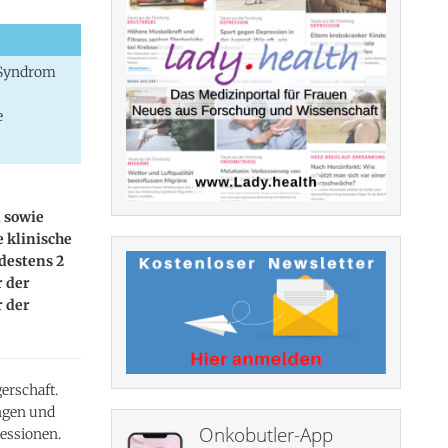
-Syndrom
e
 sowie
 klinische
destens 2
 der
r der
erschaft.
ngen und
Onkobutler-App
essionen.