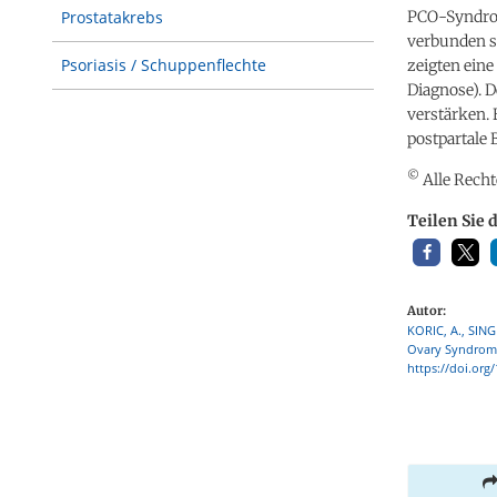
PCO-Syndrom
Prostatakrebs
verbunden se
Psoriasis / Schuppenflechte
zeigten ein
Diagnose). 
verstärken. 
postpartale
©
Alle Recht
Teilen Sie 
Autor:
KORIC, A., SING
Ovary Syndrome
https://doi.org