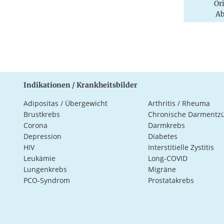
Or
Ab
Indikationen / Krankheitsbilder
Adipositas / Übergewicht
Arthritis / Rheuma
Brustkrebs
Chronische Darmentz
Corona
Darmkrebs
Depression
Diabetes
HIV
Interstitielle Zystitis
Leukämie
Long-COVID
Lungenkrebs
Migräne
PCO-Syndrom
Prostatakrebs