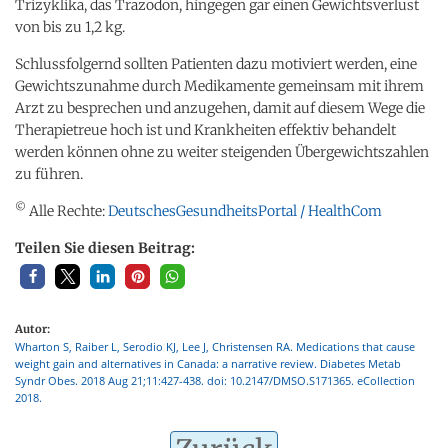
Trizyklika, das Trazodon, hingegen gar einen Gewichtsverlust
von bis zu 1,2 kg.
Schlussfolgernd sollten Patienten dazu motiviert werden, eine
Gewichtszunahme durch Medikamente gemeinsam mit ihrem
Arzt zu besprechen und anzugehen, damit auf diesem Wege die
Therapietreue hoch ist und Krankheiten effektiv behandelt
werden können ohne zu weiter steigenden Übergewichtszahlen
zu führen.
©
Alle Rechte:
DeutschesGesundheitsPortal / HealthCom
Teilen Sie diesen Beitrag:
Autor:
Wharton S, Raiber L, Serodio KJ, Lee J, Christensen RA. Medications that cause
weight gain and alternatives in Canada: a narrative review. Diabetes Metab
Syndr Obes. 2018 Aug 21;11:427-438. doi: 10.2147/DMSO.S171365. eCollection
2018.