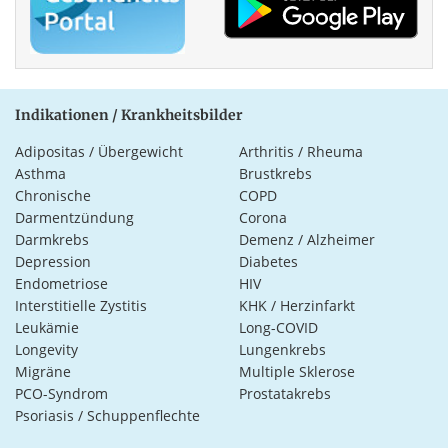
Indikationen / Krankheitsbilder
Adipositas / Übergewicht
Arthritis / Rheuma
Asthma
Brustkrebs
Chronische
COPD
Darmentzündung
Corona
Darmkrebs
Demenz / Alzheimer
Depression
Diabetes
Endometriose
HIV
Interstitielle Zystitis
KHK / Herzinfarkt
Leukämie
Long-COVID
Longevity
Lungenkrebs
Migräne
Multiple Sklerose
PCO-Syndrom
Prostatakrebs
Psoriasis / Schuppenflechte