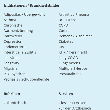
Indikationen / Krankheitsbilder
Adipositas / Übergewicht
Arthritis / Rheuma
Asthma
Brustkrebs
Chronische
COPD
Darmentzündung
Corona
Darmkrebs
Demenz / Alzheimer
Depression
Diabetes
Endometriose
HIV
Interstitielle Zystitis
KHK / Herzinfarkt
Leukämie
Long-COVID
Longevity
Lungenkrebs
Migräne
Multiple Sklerose
PCO-Syndrom
Prostatakrebs
Psoriasis / Schuppenflechte
Rubriken
Services
Zukunftsblick
Glossar / Lexikon
Für den Arztbesuch