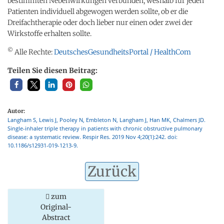
bestimmten Nebenwirkungen verbunden, weshalb für jeden
Patienten individuell abgewogen werden sollte, ob er die
Dreifachtherapie oder doch lieber nur einen oder zwei der
Wirkstoffe erhalten sollte.
©
Alle Rechte:
DeutschesGesundheitsPortal / HealthCom
Teilen Sie diesen Beitrag:
Autor:
Langham S, Lewis J, Pooley N, Embleton N, Langham J, Han MK, Chalmers JD.
Single-inhaler triple therapy in patients with chronic obstructive pulmonary
disease: a systematic review. Respir Res. 2019 Nov 4;20(1):242. doi:
10.1186/s12931-019-1213-9.
Zurück
zum
Original-
Abstract