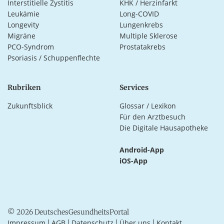
Interstitielle Zystitis
KHK / Herzinfarkt
Leukämie
Long-COVID
Longevity
Lungenkrebs
Migräne
Multiple Sklerose
PCO-Syndrom
Prostatakrebs
Psoriasis / Schuppenflechte
Rubriken
Services
Zukunftsblick
Glossar / Lexikon
Für den Arztbesuch
Die Digitale Hausapotheke
Android-App
iOS-App
© 2026 DeutschesGesundheitsPortal
Impressum
AGB
Datenschutz
Über uns
Kontakt
|
|
|
|