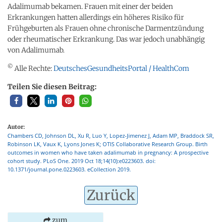
Adalimumab bekamen. Frauen mit einer der beiden
Erkrankungen hatten allerdings ein höheres Risiko für
Frühgeburten als Frauen ohne chronische Darmentzündung
oder rheumatischer Erkrankung. Das war jedoch unabhängig
von Adalimumab.
©
Alle Rechte:
DeutschesGesundheitsPortal / HealthCom
Teilen Sie diesen Beitrag:
Autor:
Chambers CD, Johnson DL, Xu R, Luo Y, Lopez-Jimenez J, Adam MP, Braddock SR,
Robinson LK, Vaux K, Lyons Jones K; OTIS Collaborative Research Group. Birth
outcomes in women who have taken adalimumab in pregnancy: A prospective
cohort study. PLoS One. 2019 Oct 18;14(10):e0223603. doi:
10.1371/journal.pone.0223603. eCollection 2019.
Zurück
zum