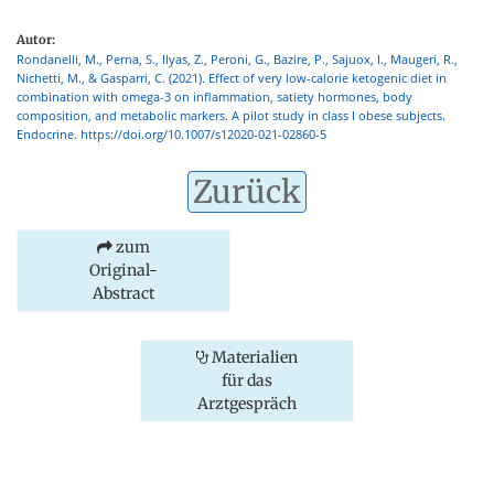
Autor:
Rondanelli, M., Perna, S., Ilyas, Z., Peroni, G., Bazire, P., Sajuox, I., Maugeri, R.,
Nichetti, M., & Gasparri, C. (2021). Effect of very low-calorie ketogenic diet in
combination with omega-3 on inflammation, satiety hormones, body
composition, and metabolic markers. A pilot study in class I obese subjects.
Endocrine. https://doi.org/10.1007/s12020-021-02860-5
Zurück
zum
Original-
Abstract
Materialien
für das
Arztgespräch