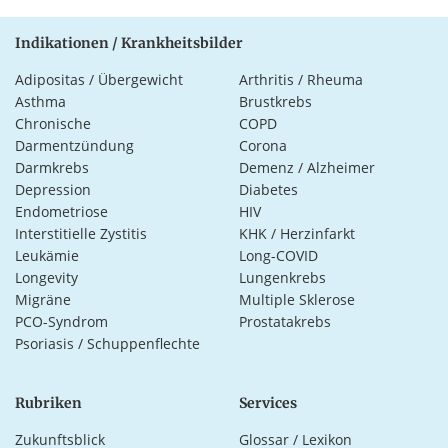
Indikationen / Krankheitsbilder
Adipositas / Übergewicht
Arthritis / Rheuma
Asthma
Brustkrebs
Chronische
COPD
Darmentzündung
Corona
Darmkrebs
Demenz / Alzheimer
Depression
Diabetes
Endometriose
HIV
Interstitielle Zystitis
KHK / Herzinfarkt
Leukämie
Long-COVID
Longevity
Lungenkrebs
Migräne
Multiple Sklerose
PCO-Syndrom
Prostatakrebs
Psoriasis / Schuppenflechte
Rubriken
Services
Zukunftsblick
Glossar / Lexikon