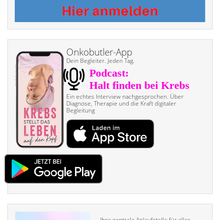
Onkobutler-App
Dein Begleiter. Jeden Tag.
Ein echtes Interview nach­gesprochen. Über
Diagnose, Therapie und die Kraft digitaler
Begleitung
Ihre zentrale Anlaufstelle für alles,