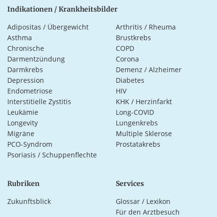
Indikationen / Krankheitsbilder
Adipositas / Übergewicht
Arthritis / Rheuma
Asthma
Brustkrebs
Chronische
COPD
Darmentzündung
Corona
Darmkrebs
Demenz / Alzheimer
Depression
Diabetes
Endometriose
HIV
Interstitielle Zystitis
KHK / Herzinfarkt
Leukämie
Long-COVID
Longevity
Lungenkrebs
Migräne
Multiple Sklerose
PCO-Syndrom
Prostatakrebs
Psoriasis / Schuppenflechte
Rubriken
Services
Zukunftsblick
Glossar / Lexikon
Für den Arztbesuch