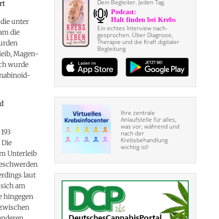
Dein Begleiter. Jeden Tag.
rt
die unter
Ein echtes Interview nach­
am die
gesprochen. Über Diagnose,
Therapie und die Kraft digitaler
wurden
Begleitung
leib, Magen-
ich wurde
nnabinoid-
nd
Ihre zentrale
Anlaufstelle für alles,
was vor, während und
 193
nach der
Krebsbehandlung
 Die
wichtig ist!
m Unterleib
Beschwerden
rdings laut
 sich am
e hingegen
 zwischen
 anderen