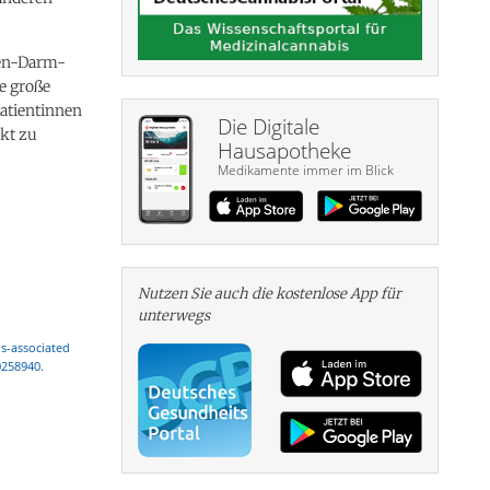
gen-Darm-
e große
Patientinnen
Die Digitale
ekt zu
Hausapotheke
Medikamente immer im Blick
Nutzen Sie auch die kosten­lose App für
unterwegs
is-associated
.0258940.