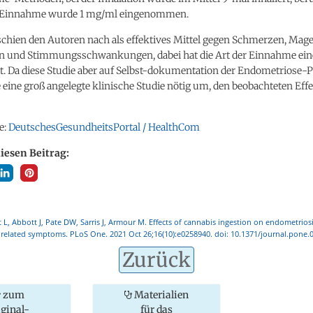
 Einnahme wurde 1 mg/ml eingenommen.
schien den Autoren nach als effektives Mittel gegen Schmerzen, Ma
 und Stimmungsschwankungen, dabei hat die Art der Einnahme ein
lt. Da diese Studie aber auf Selbst-dokumentation der Endometriose-
e eine groß angelegte klinische Studie nötig um, den beobachteten Eff
e:
DeutschesGesundheitsPortal / HealthCom
diesen Beitrag:
ett L, Abbott J, Pate DW, Sarris J, Armour M. Effects of cannabis ingestion on endometrios
 related symptoms. PLoS One. 2021 Oct 26;16(10):e0258940. doi: 10.1371/journal.pone
Zurück
zum
Materialien
iginal-
für das