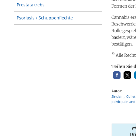
Prostatakrebs
Formen der
Cannabis er
Psoriasis / Schuppenflechte
Beschwerden
Rolle gespie
basiert, wär
bestätigen.
©
Alle Recht
Teilen Sie 
Autor:
Sinclair J, Coll
pelvic pain and
Or