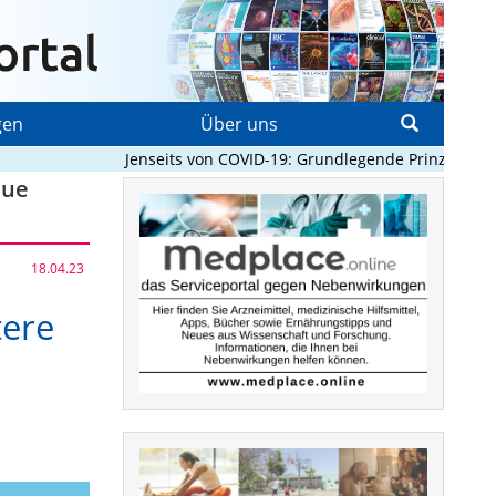
gen
Über uns
Jenseits von COVID-19: Grundlegende Prinzipien, di
eue
18.04.23
tere