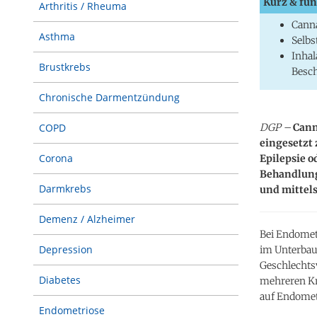
Kurz & fun
Arthritis / Rheuma
Canna
Asthma
Selbs
Inhal
Brustkrebs
Besc
Chronische Darmentzündung
DGP –
Cann
COPD
eingesetzt
Corona
Epilepsie o
Behandlung
Darmkrebs
und mittel
Demenz / Alzheimer
Bei Endomet
Depression
im Unterba
Geschlechts
Diabetes
mehreren Kr
auf Endomet
Endometriose