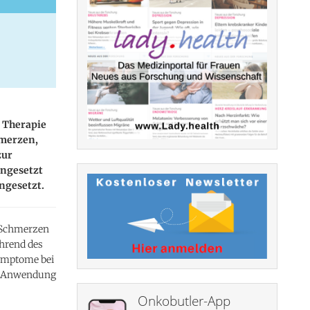
s Therapie
hmerzen,
zur
ngesetzt
ngesetzt.
 Schmerzen
hrend des
Symptome bei
ie Anwendung
Onkobutler-App