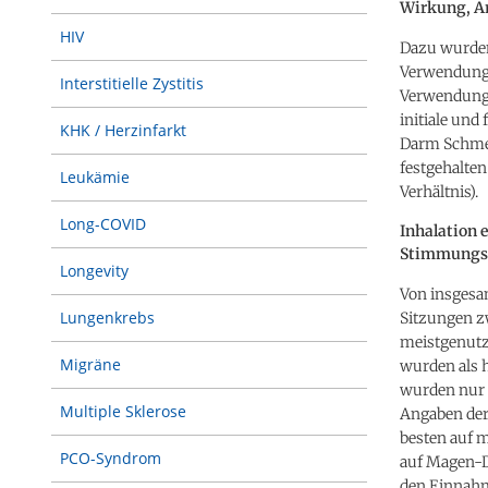
Wirkung, A
HIV
Dazu wurden
Verwendung 
Interstitielle Zystitis
Verwendung 
initiale un
KHK / Herzinfarkt
Darm Schmer
festgehalte
Leukämie
Verhältnis).
Long-COVID
Inhalation 
Stimmungs
Longevity
Von insgesam
Lungenkrebs
Sitzungen z
meistgenutz
Migräne
wurden als 
wurden nur 
Multiple Sklerose
Angaben der 
besten auf 
PCO-Syndrom
auf Magen-D
den Einnahme