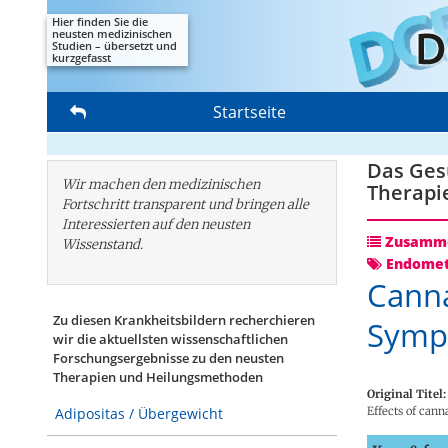
Hier finden Sie die
neusten medizinischen
Studien – übersetzt und
kurzgefasst
Startseite
Das Gesu
Wir machen den medizinischen
Therapi
Fortschritt transparent und bringen alle
Interessierten auf den neusten
Zusamme
Wissenstand.
Endomet
Canna
Zu diesen Krankheitsbildern recherchieren
Symp
wir die aktuellsten wissenschaftlichen
Forschungs­ergebnisse zu den neusten
Therapien und Heilungsmethoden
Original Titel:
Effects of cann
Adipositas / Übergewicht