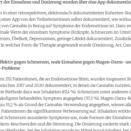
rt der Einnahme und Dosierung wurden über eine App dokumentie
 in einer retrospektiven, elektronisch dokumentierten Kohorten-Stu
einer App von den Teilnehmerinnen selbst dokumentiert, wie wirks
von Cannabis in Bezug auf Symptome der Endometriose ist. Dazu 
d finale Werte der einzelnen Symptome (Krämpfe, Schmerzen im Unter
zen, Übelkeit, Depressionen, geringe Libido) dokumentiert. Zusätzl
n in welcher Form die Therapie angewandt wurde (Dosierung, Art, Ca
effektiv gegen Schmerzen, orale Einnahme gegen Magen-Darm- u
-Probleme
t 252 Patientinnen, die an Endometriose litten, wurden insgesamt 16
wischen 2017 und 2020 dokumentiert, in denen sie Cannabis nutzten.
te Methode dazu war Inhalation (67,4 %). Schmerzen unter anderem i
häufigstes behandeltes Symptom angegeben (57,3 %). Magen-Darm-
zu 15,2 % als Grund der Cannabis-Verwendung angegeben, wiesen alle
Patientinnen die signifikanteste Verbesserung auf. Inhalation wirkte
mit Schmerzen assoziierte Symptome aus, orale Formen der Einnahm
arm-Beschwerden und die Stimmung. Die Dosierung variierte stark
-Methoden, bei der Inhalation wurde im Mittel 9-mal inhaliert, bei