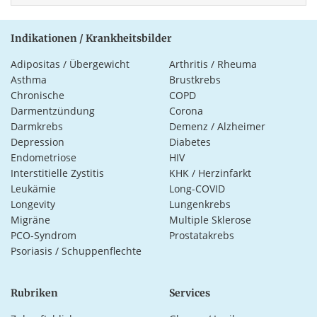
Indikationen / Krankheitsbilder
Adipositas / Übergewicht
Arthritis / Rheuma
Asthma
Brustkrebs
Chronische
COPD
Darmentzündung
Corona
Darmkrebs
Demenz / Alzheimer
Depression
Diabetes
Endometriose
HIV
Interstitielle Zystitis
KHK / Herzinfarkt
Leukämie
Long-COVID
Longevity
Lungenkrebs
Migräne
Multiple Sklerose
PCO-Syndrom
Prostatakrebs
Psoriasis / Schuppenflechte
Rubriken
Services