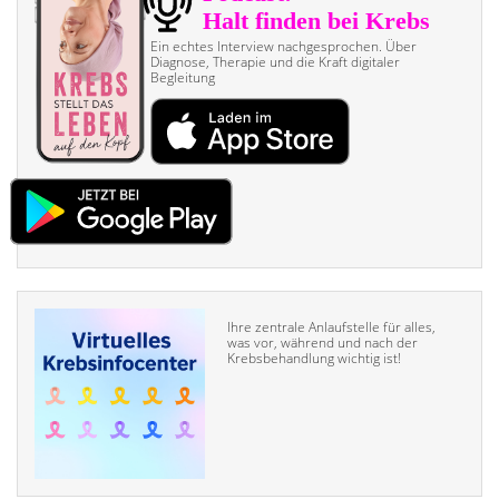
Ein echtes Interview nach­gesprochen. Über
Diagnose, Therapie und die Kraft digitaler
Begleitung
Ihre zentrale Anlaufstelle für alles,
was vor, während und nach der
Krebsbehandlung wichtig ist!