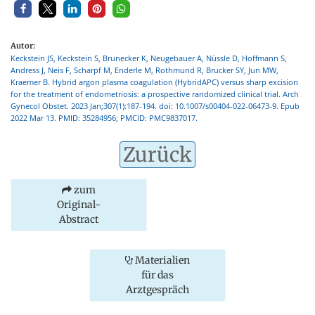
Autor:
Keckstein JS, Keckstein S, Brunecker K, Neugebauer A, Nüssle D, Hoffmann S,
Andress J, Neis F, Scharpf M, Enderle M, Rothmund R, Brucker SY, Jun MW,
Kraemer B. Hybrid argon plasma coagulation (HybridAPC) versus sharp excision
for the treatment of endometriosis: a prospective randomized clinical trial. Arch
Gynecol Obstet. 2023 Jan;307(1):187-194. doi: 10.1007/s00404-022-06473-9. Epub
2022 Mar 13. PMID: 35284956; PMCID: PMC9837017.
Zurück
zum
Original-
Abstract
Materialien
für das
Arztgespräch