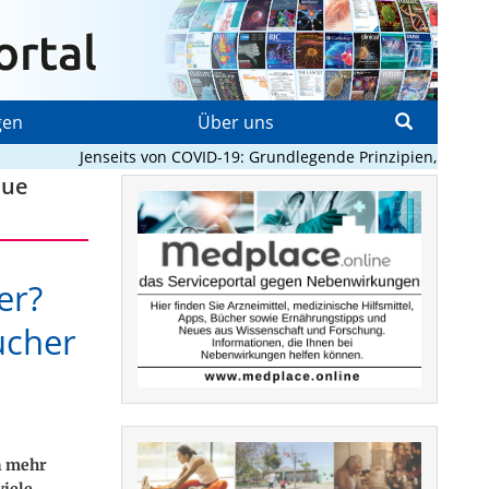
gen
Über uns
Jenseits von COVID-19: Grundlegende Prinzipien, die Pand
eue
er?
ucher
n mehr
viele