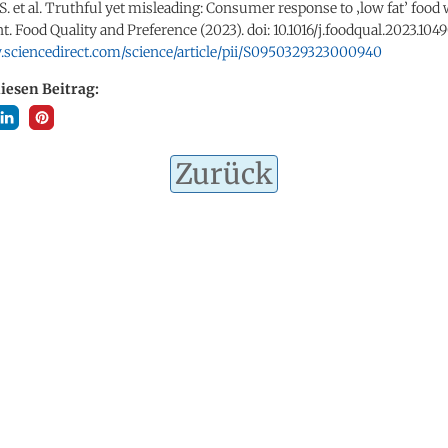
 S. et al. Truthful yet misleading: Consumer response to ‚low fat’ food
t. Food Quality and Preference (2023). doi: 10.1016/j.foodqual.2023.104
.sciencedirect.com/science/article/pii/S0950329323000940
diesen Beitrag:
Zurück