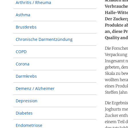
Arthritis / Rheuma
Verbrauche
Halle-Witte
Asthma
Der Zuckerg
Produkte ab
Brustkrebs
an, diese P
Quality and
Chronische Darmentzündung
Die Forsche
COPD
Verpackung 
Insgesamt n
Corona
gebeten, den
Skala zu bew
Darmkrebs
wollten her
eines Produk
Demenz / Alzheimer
Steffen Jah
Depression
Die Ergebnis
Joghurts mei
Diabetes
Zucker enthi
einem Teil 
Endometriose
den tatsächl