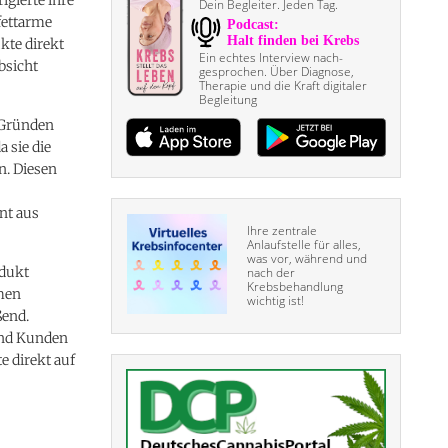
Dein Begleiter. Jeden Tag.
fettarme
kte direkt
Ein echtes Interview nach­
bsicht
gesprochen. Über Diagnose,
Therapie und die Kraft digitaler
Begleitung
n Gründen
 sie die
n. Diesen
nt aus
Ihre zentrale
Anlaufstelle für alles,
was vor, während und
odukt
nach der
Krebsbehandlung
mmen
wichtig ist!
ßend.
 und Kunden
e direkt auf