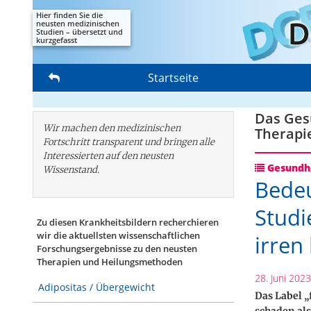
Hier finden Sie die
neusten medizinischen
Studien – übersetzt und
kurzgefasst
Startseite
Das Gesu
Wir machen den medizinischen
Therapi
Fortschritt transparent und bringen alle
Interessierten auf den neusten
Gesundhe
Wissenstand.
Bedeu
Studi
Zu diesen Krankheitsbildern recherchieren
wir die aktuellsten wissenschaftlichen
irren
Forschungs­ergebnisse zu den neusten
Therapien und Heilungsmethoden
28. Juni 2023
Adipositas / Übergewicht
Das Label 
schaden als