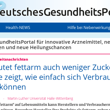
Health-NEWS
Hilfe bei Nebenwirkun
ndheitsPortal für innovative Arzneimittel, n
en und neue Heilungschancen
itsnachrichten
tet fettarm auch weniger Zuck
e zeigt, wie einfach sich Verbra
 können
-
Martin-Luther Universität Halle-Wittenberg
„fettarm“ auf Lebensmitteln kann Herstellern und Verbraucher
 nützen. Bewerben Hersteller ihre Produkte als fettarm, gehen 