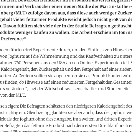
rinnen und Verbraucher einer neuen Studie der Martin-Luther-
nberg (MLU) zufolge davon aus, dass diese auch weniger Zucker
ehalt vieler fettarmer Produkte weicht jedoch nicht groß von 
. Davon fühlten sich viele der in der Studie Befragten getäusch
rodukte weniger kaufen zu wollen. Die Arbeit erschien im Journ
 Preference“.
nden führten drei Experimente durch, um den Einfluss von Hinweisen
von Joghurts auf die Wahrnehmung und das Kaufverhalten zu unter
ahmen 760 Personen aus den USA an den Online-Experimenten teil. 
 Kaloriengehalt, den Zuckergehalt und den Fettgehalt auf einer siebe
erten. Außerdem sollten sie angeben, ob sie das Produkt kaufen wür
ausfinden, ob Hinweise auf einen reduzierten Fettgehalt den Gesamte
ts verändern“, sagt der Wirtschaftswissenschaftler und Studienleiter
n von der MLU.
se zeigen: Die Befragten schätzten den niedrigeren Kaloriengehalt de
st richtig ein. Gleichzeitig glaubten sie aber auch, dass der Joghurt w
elt als der Joghurt ohne diese Angabe. Im zweiten und dritten Expe
der Befragten das fettarme Produkt nach dem ersten Durchlauf noch e
ichen Nährwertangaben auf der Vorderseite gezeigt. Diese Gruppe korr