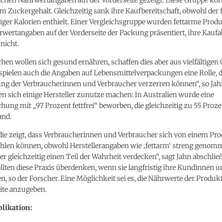
 Zuckergehalt. Gleichzeitig sank ihre Kaufbereitschaft, obwohl der 
ger Kalorien enthielt. Einer Vergleichsgruppe wurden fettarme Produ
wertangaben auf der Vorderseite der Packung präsentiert, ihre Kaufa
 nicht.
hen wollen sich gesund ernähren, schaffen dies aber aus vielfältige
 spielen auch die Angaben auf Lebensmittelverpackungen eine Rolle, da
 der Verbraucherinnen und Verbraucher verzerren können“, so Jah
n sich einige Hersteller zunutze machen: In Australien wurde eine
ng mit „97 Prozent fettfrei“ beworben, die gleichzeitig zu 55 Proze
and.
die zeigt, dass Verbraucherinnen und Verbraucher sich von einem Pr
ühlen können, obwohl Herstellerangaben wie ‚fettarm‘ streng geno
r gleichzeitig einen Teil der Wahrheit verdecken“, sagt Jahn abschlie
ollten diese Praxis überdenken, wenn sie langfristig ihre Kundinnen
n, so der Forscher. Eine Möglichkeit sei es, die Nährwerte der Produkt
ite anzugeben.
likation: