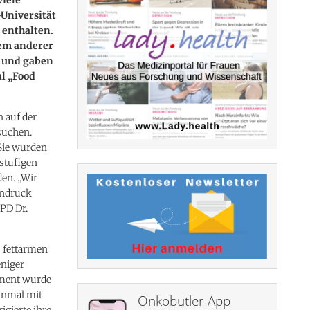
Universität
 enthalten.
dem anderer
t und gaben
al „Food
 auf der
suchen.
Sie wurden
nstufigen
den. „Wir
indruck
 PD Dr.
s fettarmen
eniger
riment wurde
inmal mit
Onkobutler-App
igierte ihre