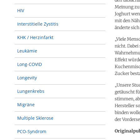
Meinung zum
HIV
Joghurt weni
mit den Nähr
Interstitielle Zystitis
änderte sich
KHK / Herzinfarkt
„Viele Mensc
nicht. Dabei
Leukämie
Wahrnehmung
Effekt würde
Long-COVID
Kuchenmischu
Zucker best
Longevity
„Unsere Stu
Lungenkrebs
getäuscht f
stimmen, abe
Migräne
Hersteller s
binden wolle
Multiple Sklerose
der Vorderse
Originalpub
PCO-Syndrom