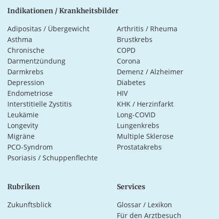
Indikationen / Krankheitsbilder
Adipositas / Übergewicht
Arthritis / Rheuma
Asthma
Brustkrebs
Chronische
COPD
Darmentzündung
Corona
Darmkrebs
Demenz / Alzheimer
Depression
Diabetes
Endometriose
HIV
Interstitielle Zystitis
KHK / Herzinfarkt
Leukämie
Long-COVID
Longevity
Lungenkrebs
Migräne
Multiple Sklerose
PCO-Syndrom
Prostatakrebs
Psoriasis / Schuppenflechte
Rubriken
Services
Zukunftsblick
Glossar / Lexikon
Für den Arztbesuch