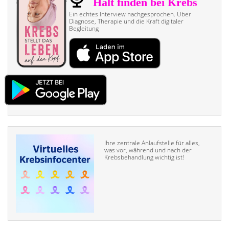
Ein echtes Interview nach­gesprochen. Über
Diagnose, Therapie und die Kraft digitaler
Begleitung
Ihre zentrale Anlaufstelle für alles,
was vor, während und nach der
Krebsbehandlung wichtig ist!