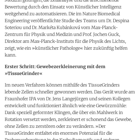
Bewertung durch den Einsatz von Künstlicher Intelligenz
weitgehend zu automatisieren. Die im Nature Biomedical
Engineering veröffentlichte Studie des Teams um Dr. Despina
Soteriou und Dr. Markéta Kubánková vom Max-Planck-
Zentrum für Physik und Medizin und Prof. Jochen Guck,
Direktor am Max-Planck-Instituts für die Physik des Lichts,
zeigt, wie ein »künstlicher Pathologe« hier zukünftig helfen
kann.
Erster Schritt: Gewebezerkleinerung mit dem
»TissueGrinder«
Im neuen Verfahren können mithilfe des TissueGrinders
lebende Zellen schneller gewonnen werden. Das Gerät wurde am
Fraunhofer IPA von Dr. Jens Langejürgen und seinen Kollegen
entwickelt und funktioniert ähnlich wie eine Gewürzmühle:
Dank speziell geformter Klingen, die über ein Mahlwerk in
Rotation versetzt werden, zerkleinert er schonend das Gewebe,
ohne Zellen zu zerstören oder zu verändern. »Der
TissueGrinder entfaltet ein enormes Potenzial für die
Probenvorbereitung in der Krebsdiagnostik und anderen