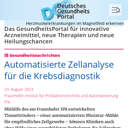
Menü
Herzmuskelerkrankungen im Magnetfeld erkennen
Deu
Das GesundheitsPortal für innovative
Arzneimittel, neue Therapien und neue
Heilungschancen
Gesundheitsnachrichten
Automatisierte Zellanalyse
für die Krebsdiagnostik
29. August 2023
-
Fraunhofer-Institut für Produktionstechnik und Automatisierung
IPA
Mithilfe des am Fraunhofer IPA entwickelten
TissueGrinders – einer automatisierten Miniatur-Mühle
für empfindliches Zellgewebe – können Kliniken auch
ohne Hilfe eines ausgebildeten Pathologen die Zellproben