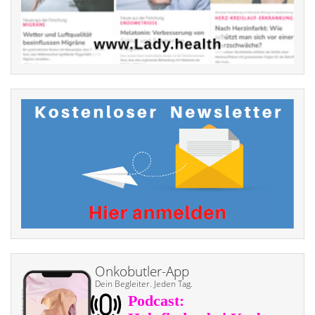
Onkobutler-App
Dein Begleiter. Jeden Tag.