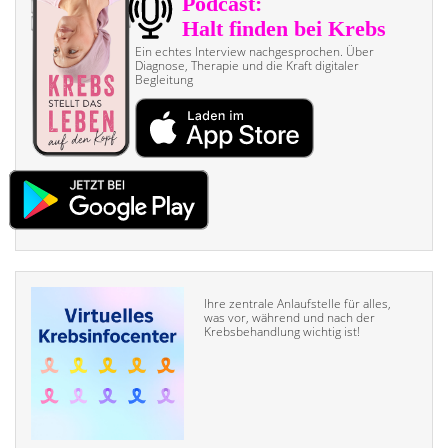
Ein echtes Interview nach­gesprochen. Über
Diagnose, Therapie und die Kraft digitaler
Begleitung
Ihre zentrale Anlaufstelle für alles,
was vor, während und nach der
Krebsbehandlung wichtig ist!