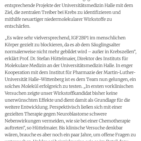
entsprechende Projekte der Universitätsmedizin Halle mit dem
Ziel, die zentralen Treiber bei Krebs zu identifizieren und
mithilfe neuartiger niedermolekularer Wirkstoffe zu
entschärfen.
„Es wäre sehr vielversprechend, IGF2BP1 im menschlichen
Körper gezielt zu blockieren, da es ab dem Säuglingsalter
normalerweise nicht mehr gebildet wird – außer in Krebszellen“,
erklärt Prof. Dr. Stefan Hüttelmaier, Direktor des Instituts für
Molekulare Medizin an der Universitätsmedizin Halle. In enger
Kooperation mit dem Institut für Pharmazie der Martin-Luther-
Universität Halle-Wittenberg ist es dem Team nun gelungen, ein
solches Molekül erfolgreich zu testen. „In ersten vorklinischen
Versuchen zeigte unser Wirkstoffkandidat bisher keine
unerwünschten Effekte und dient damit als Grundlage für die
weitere Entwicklung. Perspektivisch ließen sich mit einer
gezielten Therapie gegen Neuroblastome schwere
Nebenwirkungen vermeiden, wie sie bei einer Chemotherapie
auftreten“, so Hüttelmaier. Bis klinische Versuche denkbar
wären, brauche es aber noch ein paar Jahre, um offene Fragen zu