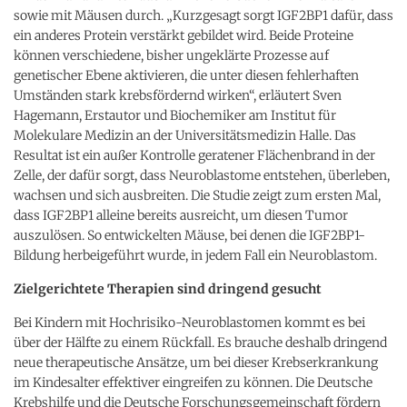
sowie mit Mäusen durch. „Kurzgesagt sorgt IGF2BP1 dafür, dass
ein anderes Protein verstärkt gebildet wird. Beide Proteine
können verschiedene, bisher ungeklärte Prozesse auf
genetischer Ebene aktivieren, die unter diesen fehlerhaften
Umständen stark krebsfördernd wirken“, erläutert Sven
Hagemann, Erstautor und Biochemiker am Institut für
Molekulare Medizin an der Universitätsmedizin Halle. Das
Resultat ist ein außer Kontrolle geratener Flächenbrand in der
Zelle, der dafür sorgt, dass Neuroblastome entstehen, überleben,
wachsen und sich ausbreiten. Die Studie zeigt zum ersten Mal,
dass IGF2BP1 alleine bereits ausreicht, um diesen Tumor
auszulösen. So entwickelten Mäuse, bei denen die IGF2BP1-
Bildung herbeigeführt wurde, in jedem Fall ein Neuroblastom.
Zielgerichtete Therapien sind dringend gesucht
Bei Kindern mit Hochrisiko-Neuroblastomen kommt es bei
über der Hälfte zu einem Rückfall. Es brauche deshalb dringend
neue therapeutische Ansätze, um bei dieser Krebserkrankung
im Kindesalter effektiver eingreifen zu können. Die Deutsche
Krebshilfe und die Deutsche Forschungsgemeinschaft fördern