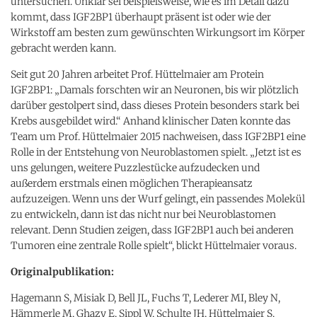
untersuchen. Unklar sei beispielsweise, wie es im Detail dazu
kommt, dass IGF2BP1 überhaupt präsent ist oder wie der
Wirkstoff am besten zum gewünschten Wirkungsort im Körper
gebracht werden kann.
Seit gut 20 Jahren arbeitet Prof. Hüttelmaier am Protein
IGF2BP1: „Damals forschten wir an Neuronen, bis wir plötzlich
darüber gestolpert sind, dass dieses Protein besonders stark bei
Krebs ausgebildet wird.“ Anhand klinischer Daten konnte das
Team um Prof. Hüttelmaier 2015 nachweisen, dass IGF2BP1 eine
Rolle in der Entstehung von Neuroblastomen spielt. „Jetzt ist es
uns gelungen, weitere Puzzlestücke aufzudecken und
außerdem erstmals einen möglichen Therapieansatz
aufzuzeigen. Wenn uns der Wurf gelingt, ein passendes Molekül
zu entwickeln, dann ist das nicht nur bei Neuroblastomen
relevant. Denn Studien zeigen, dass IGF2BP1 auch bei anderen
Tumoren eine zentrale Rolle spielt“, blickt Hüttelmaier voraus.
Originalpublikation:
Hagemann S, Misiak D, Bell JL, Fuchs T, Lederer MI, Bley N,
Hämmerle M, Ghazy E, Sippl W, Schulte JH, Hüttelmaier S.