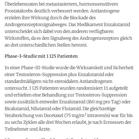
Überlebensraten bei metastasiertem, hormonsensitivem
Prostatakrebs deutlich verbessert werden. Antiantrogene
erzielen ihre Wirkung durch die Blockade des
Androgenrezeptorsignalweges. Das Medikament Enzalutamid
unterscheidet sich dabei von den anderen verfügbaren
Wirkstoffen, da es den Signalweg des Androgenrezeptors gleich
an drei unterschiedlichen Stellen hemmt.
Phase-3-Studie mit 1 125 Patienten
In einer Phase-III-Studie wurde die Wirksamkeit und Sicherheit
einer Testosteron-Suppression plus Enzalutamid oder
standardmäßigem nicht-steroidalem Antiandrogenen
untersucht. 1 125 Patienten wurden randomisiert 1:1 aufgeteilt
und erhielten eine Behandlung zur Testosteron-Suppression
sowie zusätzlich entweder Enzalutamid (160 mg pro Tag) oder
Bicalutamid, Nilutamid oder Flutamid. Die gleichzeitige
2
Verabreichung von Docetaxel (75 mg/m
intravenös) war für bis
zu sechs Zyklen alle drei Wochen erlaubt, je nach Ermessen der
Teilnehmer und Ärzte.