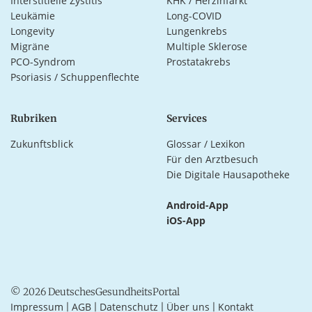
Interstitielle Zystitis
KHK / Herzinfarkt
Leukämie
Long-COVID
Longevity
Lungenkrebs
Migräne
Multiple Sklerose
PCO-Syndrom
Prostatakrebs
Psoriasis / Schuppenflechte
Rubriken
Services
Zukunftsblick
Glossar / Lexikon
Für den Arztbesuch
Die Digitale Hausapotheke
Android-App
iOS-App
© 2026 DeutschesGesundheitsPortal
Impressum
AGB
Datenschutz
Über uns
Kontakt
|
|
|
|