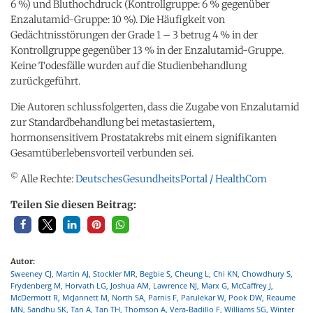
6 %) und Bluthochdruck (Kontrollgruppe: 6 % gegenüber
Enzalutamid-Gruppe: 10 %). Die Häufigkeit von
Gedächtnisstörungen der Grade 1 – 3 betrug 4 % in der
Kontrollgruppe gegenüber 13 % in der Enzalutamid-Gruppe.
Keine Todesfälle wurden auf die Studienbehandlung
zurückgeführt.
Die Autoren schlussfolgerten, dass die Zugabe von Enzalutamid
zur Standardbehandlung bei metastasiertem,
hormonsensitivem Prostatakrebs mit einem signifikanten
Gesamtüberlebensvorteil verbunden sei.
©
Alle Rechte:
DeutschesGesundheitsPortal / HealthCom
Teilen Sie diesen Beitrag:
Autor:
Sweeney CJ, Martin AJ, Stockler MR, Begbie S, Cheung L, Chi KN, Chowdhury S,
Frydenberg M, Horvath LG, Joshua AM, Lawrence NJ, Marx G, McCaffrey J,
McDermott R, McJannett M, North SA, Parnis F, Parulekar W, Pook DW, Reaume
MN, Sandhu SK, Tan A, Tan TH, Thomson A, Vera-Badillo F, Williams SG, Winter