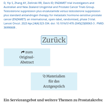
D, Yip S, Zhang AY, Zielinski RR, Davis ID; ENZAMET trial investigators and
Australian and New Zealand Urogenital and Prostate Cancer Trials Group.
Testosterone suppression plus enzalutamide versus testosterone suppression
plus standard antiandrogen therapy for metastatic hormone-sensitive prostate
cancer (ENZAMET): an international, open-label, randomised, phase 3 trial.
Lancet Oncol. 2023 Apr;24(4):323-334. doi: 10.1016/S1470-2045(23)00063-3 . PMID:
36990608 .
Zurück
zum
Original-
Abstract
Materialien
für das
Arztgespräch
Ein Serviceangebot und weitere Themen zu Prostatakrebs: