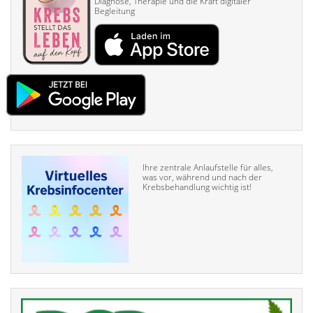
Diagnose, Therapie und die Kraft digitaler
Begleitung
Ihre zentrale Anlaufstelle für alles,
was vor, während und nach der
Krebsbehandlung wichtig ist!