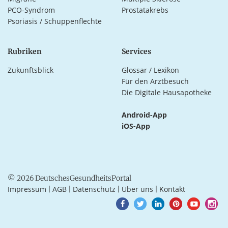
PCO-Syndrom
Prostatakrebs
Psoriasis / Schuppenflechte
Rubriken
Services
Zukunftsblick
Glossar / Lexikon
Für den Arztbesuch
Die Digitale Hausapotheke
Android-App
iOS-App
© 2026 DeutschesGesundheitsPortal
Impressum
AGB
Datenschutz
Über uns
Kontakt
|
|
|
|
Goto
Goto
Goto
Goto
Goto
Goto