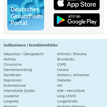
Indikationen / Krankheitsbilder
Adipositas / Übergewicht
Arthritis / Rheuma
Asthma
Brustkrebs
Chronische
COPD
Darmentzündung
Corona
Darmkrebs
Demenz / Alzheimer
Depression
Diabetes
Endometriose
HIV
Interstitielle Zystitis
KHK / Herzinfarkt
Leukämie
Long-COVID
Longevity
Lungenkrebs
Migräne
Multiple Sklerose