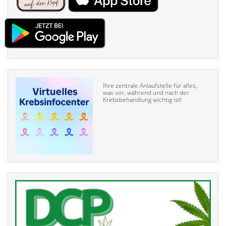
Ihre zentrale Anlaufstelle für alles,
was vor, während und nach der
Krebsbehandlung wichtig ist!