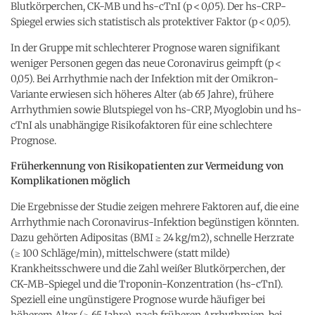
Blutkörperchen, CK-MB und hs-cTnI (p < 0,05). Der hs-CRP-
Spiegel erwies sich statistisch als protektiver Faktor (p < 0,05).
In der Gruppe mit schlechterer Prognose waren signifikant
weniger Personen gegen das neue Coronavirus geimpft (p <
0,05). Bei Arrhythmie nach der Infektion mit der Omikron-
Variante erwiesen sich höheres Alter (ab 65 Jahre), frühere
Arrhythmien sowie Blutspiegel von hs-CRP, Myoglobin und hs-
cTnI als unabhängige Risikofaktoren für eine schlechtere
Prognose.
Früherkennung von Risikopatienten zur Vermeidung von
Komplikationen möglich
Die Ergebnisse der Studie zeigen mehrere Faktoren auf, die eine
Arrhythmie nach Coronavirus-Infektion begünstigen könnten.
Dazu gehörten Adipositas (BMI ≥ 24 kg/m2), schnelle Herzrate
(≥ 100 Schläge/min), mittelschwere (statt milde)
Krankheitsschwere und die Zahl weißer Blutkörperchen, der
CK-MB-Spiegel und die Troponin-Konzentration (hs-cTnI).
Speziell eine ungünstigere Prognose wurde häufiger bei
höherem Alter (≥ 65 Jahre), nach früheren Arrhythmien, bei