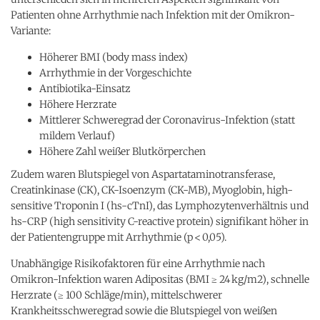
Patienten ohne Arrhythmie nach Infektion mit der Omikron-
Variante:
Höherer BMI (body mass index)
Arrhythmie in der Vorgeschichte
Antibiotika-Einsatz
Höhere Herzrate
Mittlerer Schweregrad der Coronavirus-Infektion (statt
mildem Verlauf)
Höhere Zahl weißer Blutkörperchen
Zudem waren Blutspiegel von Aspartataminotransferase,
Creatinkinase (CK), CK-Isoenzym (CK-MB), Myoglobin, high-
sensitive Troponin I (hs-cTnI), das Lymphozytenverhältnis und
hs-CRP (high sensitivity C-reactive protein) signifikant höher in
der Patientengruppe mit Arrhythmie (p < 0,05).
Unabhängige Risikofaktoren für eine Arrhythmie nach
Omikron-Infektion waren Adipositas (BMI ≥ 24 kg/m2), schnelle
Herzrate (≥ 100 Schläge/min), mittelschwerer
Krankheitsschweregrad sowie die Blutspiegel von weißen