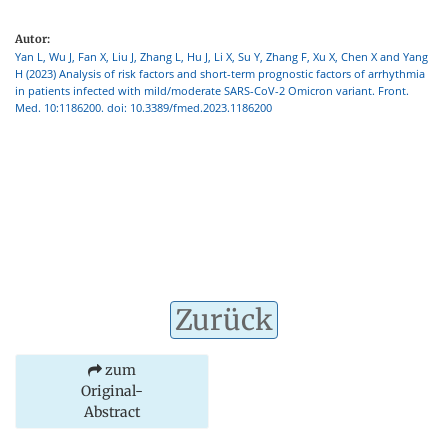
Autor:
Yan L, Wu J, Fan X, Liu J, Zhang L, Hu J, Li X, Su Y, Zhang F, Xu X, Chen X and Yang
H (2023) Analysis of risk factors and short-term prognostic factors of arrhythmia
in patients infected with mild/moderate SARS-CoV-2 Omicron variant. Front.
Med. 10:1186200. doi: 10.3389/fmed.2023.1186200
Zurück
zum
Original-
Abstract