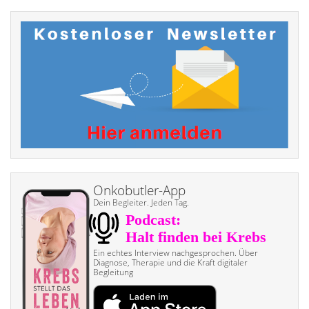
Onkobutler-App
Dein Begleiter. Jeden Tag.
Ein echtes Interview nach­gesprochen. Über
Diagnose, Therapie und die Kraft digitaler
Begleitung