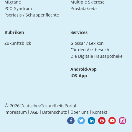
Migräne
Multiple Sklerose
PCO-Syndrom
Prostatakrebs
Psoriasis / Schuppenflechte
Rubriken
Services
Zukunftsblick
Glossar / Lexikon
Für den Arztbesuch
Die Digitale Hausapotheke
Android-App
iOS-App
© 2026 DeutschesGesundheitsPortal
Impressum
AGB
Datenschutz
Über uns
Kontakt
|
|
|
|
Goto
Goto
Goto
Goto
Goto
Goto