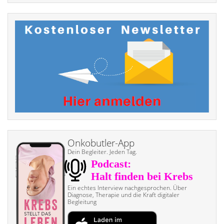
Onkobutler-App
Dein Begleiter. Jeden Tag.
Ein echtes Interview nach­gesprochen. Über
Diagnose, Therapie und die Kraft digitaler
Begleitung