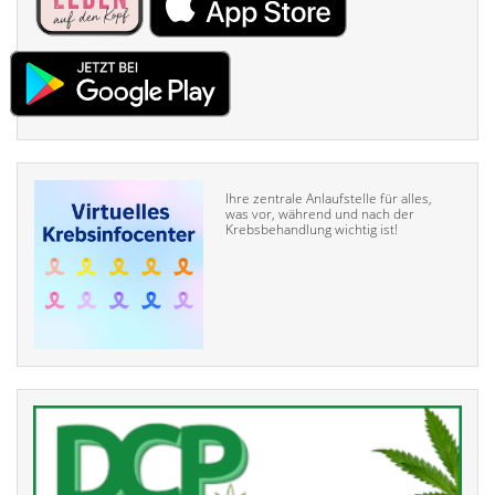
Ihre zentrale Anlaufstelle für alles,
was vor, während und nach der
Krebsbehandlung wichtig ist!